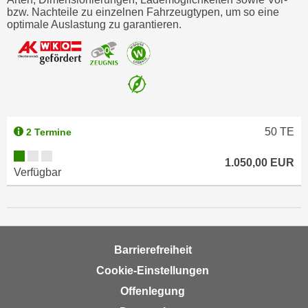
n
bzw. Nachteile zu einzelnen Fahrzeugtypen, um so eine
v
optimale Auslastung zu garantieren.
o
n
C
o
o
k
50
TE
2 Termine
i
e
1.050,00 EUR
s
Verfügbar
z
u
a
k
Barrierefreiheit
z
e
Cookie-Einstellungen
p
Offenlegung
t