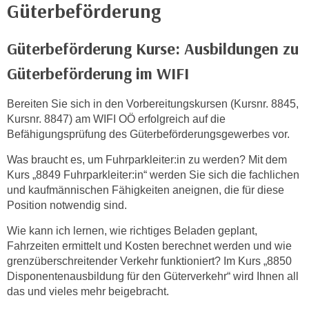
r
Güterbeförderung
h
a
Güterbeförderung Kurse: Ausbildungen zu
l
Güterbeförderung im WIFI
t
e
Bereiten Sie sich in den Vorbereitungskursen (Kursnr. 8845,
n
Kursnr. 8847) am WIFI OÖ erfolgreich auf die
S
Befähigungsprüfung des Güterbeförderungsgewerbes vor.
i
e
Was braucht es, um Fuhrparkleiter:in zu werden? Mit dem
i
Kurs „8849 Fuhrparkleiter:in“ werden Sie sich die fachlichen
n
und kaufmännischen Fähigkeiten aneignen, die für diese
d
Position notwendig sind.
i
Wie kann ich lernen, wie richtiges Beladen geplant,
e
Fahrzeiten ermittelt und Kosten berechnet werden und wie
s
grenzüberschreitender Verkehr funktioniert? Im Kurs „8850
e
Disponentenausbildung für den Güterverkehr“ wird Ihnen all
m
das und vieles mehr beigebracht.
C