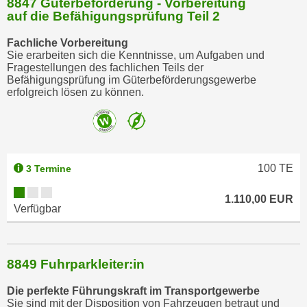
8847 Güterbeförderung - Vorbereitung
k
auf die Befähigungsprüfung Teil 2
e
Fachliche Vorbereitung
n
Sie erarbeiten sich die Kenntnisse, um Aufgaben und
S
Fragestellungen des fachlichen Teils der
i
Befähigungsprüfung im Güterbeförderungsgewerbe
erfolgreich lösen zu können.
e
a
u
f
"
100
TE
3 Termine
A
l
1.110,00 EUR
l
Verfügbar
e
a
k
8849 Fuhrparkleiter:in
z
e
Die perfekte Führungskraft im Transportgewerbe
Sie sind mit der Disposition von Fahrzeugen betraut und
p