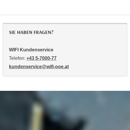
o
o
k
i
SIE HABEN FRAGEN?
e
b
a
WIFI Kundenservice
n
Telefon:
+43 5-7000-77
n
kundenservice@wifi-ooe.at
e
r
,
d
e
r
D
a
t
e