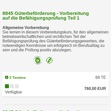
w
i
8845 Güterbeförderung - Vorbereitung
e
auf die Befähigungsprüfung Teil 1
i
m
Allgemeine Vorbereitung
I
Sie lernen in diesem Vorbereitungskurs, für den allgemeinen
betriebswirtschaftlichen und rechtlichen Teil der
m
Befähigungsprüfung des Güterbeförderungsgewerbes, die
p
notwendigen Kenntnisse um erfolgreich im Berufsalltag zu
r
sein und die Prüfung positiv abzulegen.
e
s
s
u
68
TE
3 Termine
m
.
760,00 EUR
K
Verfügbar
l
i
c