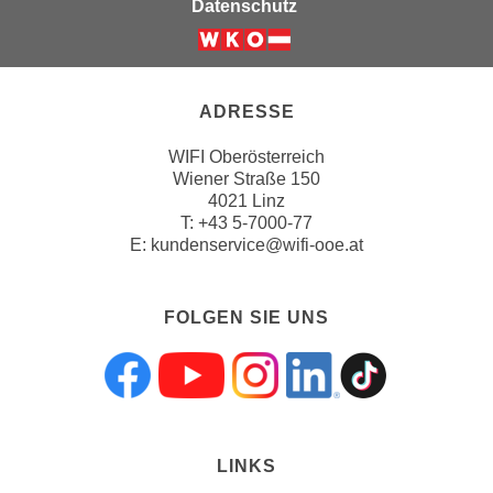
Datenschutz
i
e
r
e
ADRESSE
n
o
WIFI Oberösterreich
d
Wiener Straße 150
4021 Linz
e
T:
+43 5-7000-77
r
E:
kundenservice@wifi-ooe.at
k
l
i
FOLGEN SIE UNS
c
k
e
Folgen sie uns a
Folgen sie uns
Folgen sie 
Folgen s
Folgen
n
S
i
LINKS
e