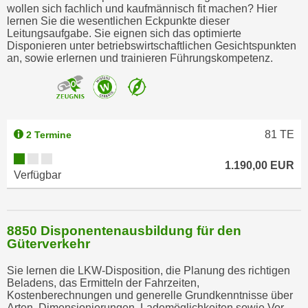
wollen sich fachlich und kaufmännisch fit machen? Hier
t
lernen Sie die wesentlichen Eckpunkte dieser
i
Leitungsaufgabe. Sie eignen sich das optimierte
Disponieren unter betriebswirtschaftlichen Gesichtspunkten
e
an, sowie erlernen und trainieren Führungskompetenz.
r
e
n
"
,
81
TE
2 Termine
u
m
1.190,00 EUR
Verfügbar
a
l
l
8850 Disponentenausbildung für den
e
Güterverkehr
A
r
Sie lernen die LKW-Disposition, die Planung des richtigen
t
Beladens, das Ermitteln der Fahrzeiten,
Kostenberechnungen und generelle Grundkenntnisse über
e
Arten, Dimensionierungen, Lademöglichkeiten sowie Vor-