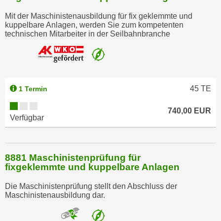
w
i
Mit der Maschinistenausbildung für fix geklemmte und
kuppelbare Anlagen, werden Sie zum kompetenten
e
technischen Mitarbeiter in der Seilbahnbranche
i
m
I
m
p
45
TE
1 Termin
r
e
740,00 EUR
Verfügbar
s
s
u
8881 Maschinistenprüfung für
m
fixgeklemmte und kuppelbare Anlagen
.
K
Die Maschinistenprüfung stellt den Abschluss der
l
Maschinistenausbildung dar.
i
c