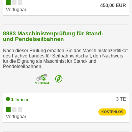
450,00 EUR
t
Verfügbar
i
e
r
8883 Maschinistenprüfung für Stand-
e
und Pendelseilbahnen
n
"
Nach dieser Prüfung erhalten Sie das Maschinistenzertifikat
des Fachverbandes für Seilbahnwirtschaft, den Nachweis
,
für die Eignung als Maschinist für Stand- und
u
Pendelseilbahnen.
m
a
l
l
e
3
TE
1 Termin
A
KOSTENLOS
r
Verfügbar
t
e