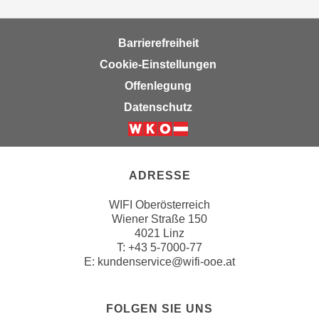
n
v
o
Barrierefreiheit
n
Cookie-Einstellungen
C
Offenlegung
o
Datenschutz
o
k
i
e
ADRESSE
s
z
WIFI Oberösterreich
u
Wiener Straße 150
a
4021 Linz
k
T:
+43 5-7000-77
z
E:
kundenservice@wifi-ooe.at
e
p
FOLGEN SIE UNS
t