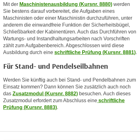
r
Mit der
Maschinistenausbildung (Kursnr. 8880)
werden
h
Sie bestens darauf vorbereitet, die Aufgaben eines
a
Maschinisten oder einer Maschinistin durchzuführen, unter
l
anderem die einwandfreie Funktion der Sicherheitsbügel,
Schließbarkeit der Kabinentüren. Auch das Durchführen von
t
Wartungs- und Instandhaltungsarbeiten nach Vorschriften
e
zählt zum Aufgabenbereich. Abgeschlossen wird diese
n
Ausbildung durch eine
schriftliche Prüfung (Kursnr. 8881)
.
S
i
Für Stand- und Pendelseilbahnen
e
i
Werden Sie künftig auch bei Stand- und Pendelbahnen zum
n
Einsatz kommen? Dann können Sie zusätzlich auch noch
d
das
Zusatzmodul (Kursnr. 8882)
besuchen. Auch dieses
i
Zusatzmodul erfordert zum Abschluss eine
schriftliche
e
Prüfung (Kursnr. 8883)
.
s
e
m
C