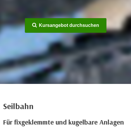
m
a
t
Kursangebot durchsuchen
i
o
n
e
n
z
u
C
o
o
k
Seilbahn
i
e
s
Für fixgeklemmte und kugelbare Anlagen
e