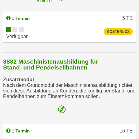
k
e
5
TE
1 Termin
n
S
KOSTENLOS
i
Verfügbar
e
a
u
8882 Maschinistenausbildung für
f
Stand- und Pendelseilbahnen
"
A
Zusatzmodul
Nach dem Grundmodul der Maschinistenausbildung richtet
l
sich diese Ausbildung an Kunden, die künftig bei Stand- und
l
Pendelbahnen zum Einsatz kommen sollen.
e
a
k
z
16
TE
1 Termin
e
p