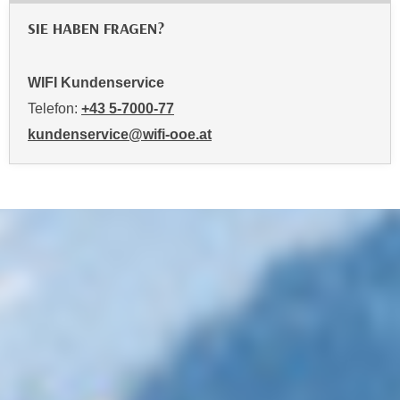
o
SIE HABEN FRAGEN?
o
k
i
WIFI Kundenservice
e
Telefon:
+43 5-7000-77
b
kundenservice@wifi-ooe.at
a
n
n
e
r
,
d
e
r
D
a
t
e