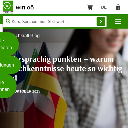
WIFI OÖ
DE
Sprache: Deut
Warenkorb
Regist
Unsere
Mo
Webseite
Zum Inhalt springen
Zur Fußzeile springen
nutzt
Fachkraft Blog
Cookies
le
tieren
W
Mehrsprachig punkten – warum
e
llungen
i
Sprachkenntnisse heute so wichtig
t
sind
Weiterlesen
e
le
r
hnen
27. OKTOBER 2025
e
I
- nur für sichtbaren Text
n
f
o
r