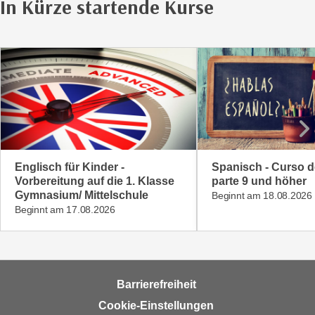
In Kürze startende Kurse
n
s
c
h
u
t
z
e
r
Englisch für Kinder -
Spanisch - Curso d
k
Vorbereitung auf die 1. Klasse
parte 9 und höher
l
Gymnasium/ Mittelschule
Beginnt am 18.08.2026
ä
Beginnt am 17.08.2026
r
u
n
g
Barrierefreiheit
s
o
Cookie-Einstellungen