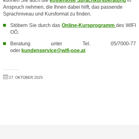
können Sie auch die
kostenlose Sprachkursberatung
in
o
Anspruch nehmen, die Ihnen dabei hilft, das passende
o
Sprachniveau und Kursformat zu finden.
k
Stöbern Sie durch das
Online-Kursprogramm
des WIFI
i
OÖ.
e
b
Beratung unter Tel. 05/7000-77
a
oder
kundenservice@wifi-ooe.at
n
n
e
27. OKTOBER 2025
r
,
d
e
r
D
a
t
e