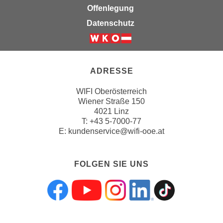
w
Offenlegung
i
Datenschutz
e
i
m
I
ADRESSE
m
p
WIFI Oberösterreich
r
Wiener Straße 150
e
4021 Linz
T:
+43 5-7000-77
s
E:
kundenservice@wifi-ooe.at
s
u
m
FOLGEN SIE UNS
.
K
l
Folgen sie uns a
Folgen sie uns
Folgen sie 
Folgen s
Folgen
i
c