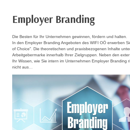
e
r
h
Employer Branding
a
l
t
Die Besten für Ihr Unternehmen gewinnen, fördern und halten.
e
In den Employer Branding Angeboten des WIFI OÖ erwerben Si
of Choice". Die theoretischen und praxisbezogenen Inhalte unter
n
Arbeitgebermarke innerhalb Ihrer Zielgruppen. Neben den exter
S
Ihr Wissen, wie Sie intern im Unternehmen Employer Branding ri
i
nicht aus…
e
i
n
d
i
e
s
e
m