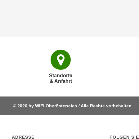
o
w
i
e
i
m
I
m
p
r
e
Standorte
& Anfahrt
s
s
u
m
© 2026 by WIFI Oberösterreich / Alle Rechte vorbehalten
.
K
l
i
ADRESSE
FOLGEN SIE