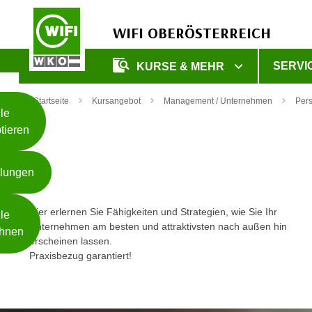
WIFI OBERÖSTERREICH
Unsere
SERVI
KURSE & MEHR
Webseite
Zum Inhalt springen
Zur Fußzeile springen
nutzt
Startseite
Kursangebot
Management / Unternehmen
Per
Cookies
le
tieren
W
e
llungen
i
t
Weiterlesen
e
Hier erlernen Sie Fähigkeiten und Strategien, wie Sie Ihr
le
r
Unternehmen am besten und attraktivsten nach außen hin
hnen
erscheinen lassen.
e
Praxisbezug garantiert!
I
- nur für sichtbaren Text
n
f
o