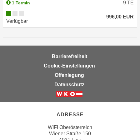
9
TE
1 Termin
t
i
996,00 EUR
Verfügbar
e
r
e
n
"
Barrierefreiheit
,
Cookie-Einstellungen
u
m
Offenlegung
a
Datenschutz
l
l
e
A
ADRESSE
r
t
WIFI Oberösterreich
Wiener Straße 150
e
4021 Linz