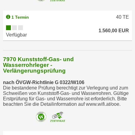
k
e
40
TE
1 Termin
n
S
1.560,00 EUR
i
Verfügbar
e
a
u
7970 Kunststoff-Gas- und
f
Wasserrohrleger -
"
Verlängerungsprüfung
A
nach ÖVGW-Richtlinie G 0322/W106
l
Die bestandene Prüfung berechtigt zur Verlegung und zum
l
Schweißen von Kunststoff-Gas- und Wasserrohren. Gültige
e
Erstprüfung für Gas- und Wasserrohre ist erforderlich. Bitte
beachten Sie die Detailinformation auf www.wifi.at/ooe.
a
k
z
e
p