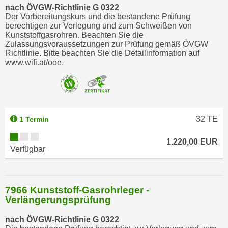
r
nach ÖVGW-Richtlinie G 0322
h
Der Vorbereitungskurs und die bestandene Prüfung
berechtigen zur Verlegung und zum Schweißen von
a
Kunststoffgasrohren. Beachten Sie die
l
Zulassungsvoraussetzungen zur Prüfung gemäß ÖVGW
t
Richtlinie. Bitte beachten Sie die Detailinformation auf
www.wifi.at/ooe.
e
n
S
i
e
32
TE
1 Termin
i
n
1.220,00 EUR
Verfügbar
d
i
e
s
7966 Kunststoff-Gasrohrleger -
Verlängerungsprüfung
e
m
nach ÖVGW-Richtlinie G 0322
C