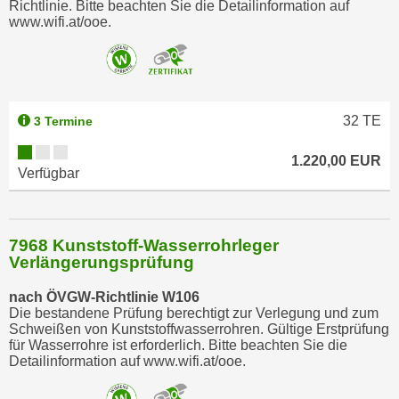
Richtlinie. Bitte beachten Sie die Detailinformation auf
n
www.wifi.at/ooe.
s
c
h
u
32
TE
3 Termine
t
z
1.220,00 EUR
e
Verfügbar
r
k
l
7968 Kunststoff-Wasserrohrleger
ä
Verlängerungsprüfung
r
nach ÖVGW-Richtlinie W106
u
Die bestandene Prüfung berechtigt zur Verlegung und zum
n
Schweißen von Kunststoffwasserrohren. Gültige Erstprüfung
g
für Wasserrohre ist erforderlich. Bitte beachten Sie die
Detailinformation auf www.wifi.at/ooe.
s
o