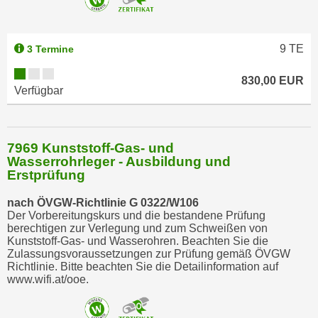
w
i
e
9
TE
3 Termine
i
m
830,00 EUR
I
Verfügbar
m
p
r
7969 Kunststoff-Gas- und
e
Wasserrohrleger - Ausbildung und
Erstprüfung
s
s
nach ÖVGW-Richtlinie G 0322/W106
u
Der Vorbereitungskurs und die bestandene Prüfung
m
berechtigen zur Verlegung und zum Schweißen von
Kunststoff-Gas- und Wasserohren. Beachten Sie die
.
Zulassungsvoraussetzungen zur Prüfung gemäß ÖVGW
K
Richtlinie. Bitte beachten Sie die Detailinformation auf
l
www.wifi.at/ooe.
i
c