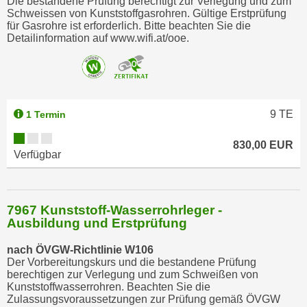
Die bestandene Prüfung berechtigt zur Verlegung und zum
o
Schweissen von Kunststoffgasrohren. Gültige Erstprüfung
für Gasrohre ist erforderlich. Bitte beachten Sie die
o
Detailinformation auf www.wifi.at/ooe.
k
i
e
b
a
9
TE
1 Termin
n
n
830,00 EUR
Verfügbar
e
r
,
d
7967 Kunststoff-Wasserrohrleger -
Ausbildung und Erstprüfung
e
r
nach ÖVGW-Richtlinie W106
D
Der Vorbereitungskurs und die bestandene Prüfung
a
berechtigen zur Verlegung und zum Schweißen von
Kunststoffwasserrohren. Beachten Sie die
t
Zulassungsvoraussetzungen zur Prüfung gemäß ÖVGW
e