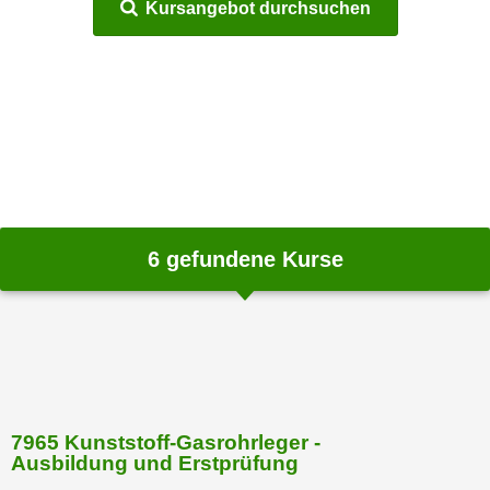
Kursangebot durchsuchen
m
a
t
i
o
n
e
n
z
6
gefundene Kurse
u
C
o
o
k
i
e
7965 Kunststoff-Gasrohrleger -
s
Ausbildung und Erstprüfung
e