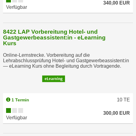
340,00 EUR
h
Verfügbar
l
e
n
8422 LAP Vorbereitung Hotel- und
,
Gastgewerbeassistent:in - eLearning
Kurs
b
z
Online-Lernstrecke. Vorbereitung auf die
w
Lehrabschlussprüfung Hotel- und Gastgewerbeassistent:in
.
— eLearning Kurs ohne Begleitung durch Vortragende.
"
A
l
l
10
TE
1 Termin
e
a
300,00 EUR
b
Verfügbar
l
e