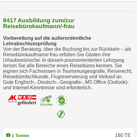
u
m
n
8417 Ausbildung zum/zur
u
Reisebürokaufmann/-frau
r
Vorbereitung auf die außerordentliche
j
Lehrabschlussprüfung
e
Von der Beratung, über die Buchung bis zur Rückkehr – als
n
Reisebürokaufmann/-frau erfüllen Sie Gästen ihre
Urlaubswünsche. In diesem praxisorientierten Lehrgang
e
lernen Sie alle Bereiche eines Reisebüros kennen. Sie
C
eignen sich Fachwissen in Tourismusgeografie, Reiserecht,
o
Reisebürofachkunde, Flugreservierung und Verkauf an.
Gute Englisch-, Deutsch-, Geografie-, MS Office (Outlook)-
o
und Internet-Kenntnisse sind erforderlich.
k
i
e
s
z
u
z
160
TE
1 Termin