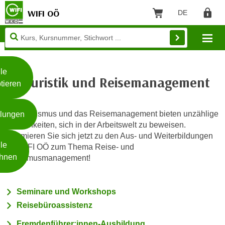
WIFI OÖ
DE
Sprache: Deut
Warenkorb
Regist
Unsere
Mo
Webseite
Zum Inhalt springen
Zur Fußzeile springen
nutzt
Cookies
le
Touristik und Reisemanagement
tieren
W
e
Der Tourismus und das Reisemanagement bieten unzählige
llungen
i
Möglichkeiten, sich in der Arbeitswelt zu beweisen.
t
Informieren Sie sich jetzt zu den Aus- und Weiterbildungen
Weiterlesen
e
le
am WIFI OÖ zum Thema Reise- und
r
hnen
Tourismusmanagement!
e
I
- nur für sichtbaren Text
n
Seminare und Workshops
f
Reisebüroassistenz
o
Fremdenführer:innen-Ausbildung
r