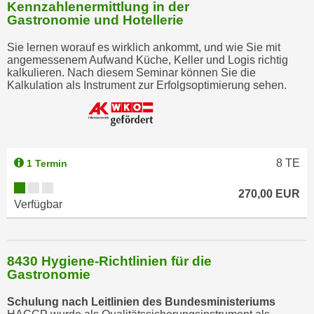
Kennzahlenermittlung in der
b
Gastronomie und Hotellerie
z
u
Sie lernen worauf es wirklich ankommt, und wie Sie mit
angemessenem Aufwand Küche, Keller und Logis richtig
l
kalkulieren. Nach diesem Seminar können Sie die
e
Kalkulation als Instrument zur Erfolgsoptimierung sehen.
h
n
e
n
.
8
TE
1 Termin
270,00 EUR
Verfügbar
8430 Hygiene-Richtlinien für die
Gastronomie
Schulung nach Leitlinien des Bundesministeriums