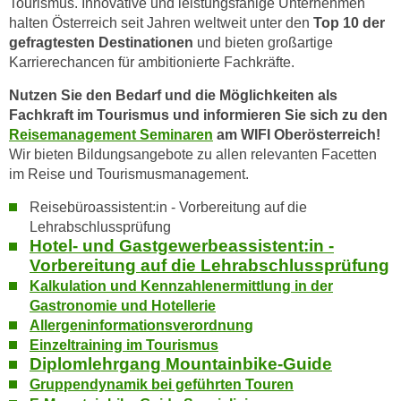
Tourismus. Innovative und leistungsfähige Unternehmen
o
halten Österreich seit Jahren weltweit unter den
Top 10 der
o
gefragtesten Destinationen
und bieten großartige
k
Karrierechancen für ambitionierte Fachkräfte.
i
Nutzen Sie den Bedarf und die Möglichkeiten als
e
Fachkraft im Tourismus und informieren Sie sich zu den
b
Reisemanagement Seminaren
am WIFI Oberösterreich!
a
Wir bieten Bildungsangebote zu allen relevanten Facetten
n
im Reise und Tourismusmanagement.
n
e
Reisebüroassistent:in - Vorbereitung auf die
Lehrabschlussprüfung
r
Hotel- und Gastgewerbeassistent:in -
,
Vorbereitung auf die Lehrabschlussprüfung
d
Kalkulation und Kennzahlenermittlung in der
e
Gastronomie und Hotellerie
r
Allergeninformationsverordnung
D
Einzeltraining im Tourismus
a
Diplomlehrgang Mountainbike-Guide
t
Gruppendynamik bei geführten Touren
e