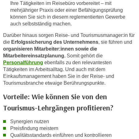
Ihre Tätigkeiten im Reisebüro vorbereitet – mit
k
mehrjähriger Praxis oder einer Befähigungsprüfung
e
können Sie sich in diesem reglementierten Gewerbe
n
auch selbstständig machen.
S
i
Darüber hinaus sorgen Reise- und Tourismusmanager:in für
e
die
Erfolgssicherung des Unternehmens
, sie führen und
organisieren Mitarbeiter:innen sowie die
a
Mitarbeitereinsatzplanung.
Somit gehört die
u
Personalführung
ebenfalls zu den relevantesten
f
Tätigkeiten im Arbeitsalltag. Und auch mit dem
"
Einkaufsmanagement haben Sie in der Reise- und
A
Tourismusbranche etwaige Berührungspunkte.
l
l
Vorteile: Wie können Sie von den
e
Tourismus-Lehrgängen profitieren?
a
k
Synergien nutzen
z
Preisfindung meistern
e
Qualitätsstandards einführen und kontrollieren
p