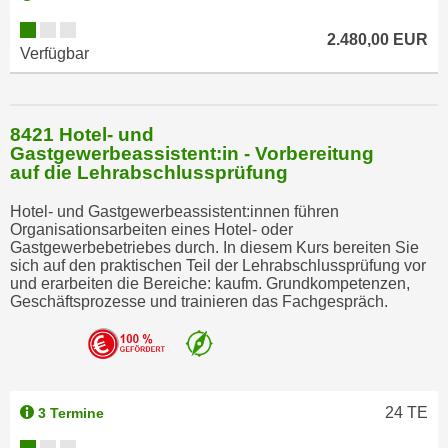
u
l
2.480,00 EUR
Verfügbar
a
s
s
8421 Hotel- und
e
Gastgewerbeassistent:in - Vorbereitung
n
auf die Lehrabschlussprüfung
,
d
Hotel- und Gastgewerbeassistent:innen führen
Organisationsarbeiten eines Hotel- oder
i
Gastgewerbebetriebes durch. In diesem Kurs bereiten Sie
e
sich auf den praktischen Teil der Lehrabschlussprüfung vor
S
und erarbeiten die Bereiche: kaufm. Grundkompetenzen,
Geschäftsprozesse und trainieren das Fachgespräch.
i
e
a
u
s
24
TE
3 Termine
w
ä