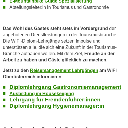
E-Mountainbike Guide Spezialisierung
n
Abteilungsleiter:in in Tourismus und Gastronomie
s
c
h
Das Wohl des Gastes steht
stets im Vordergrund
der
u
angebotenen Dienstleistungen in der Tourismusbranche.
t
Die WIFI-Diplom-Lehrgänge setzen Impulse und
unterstützen alle, die sich eine Zukunft in der Tourismus-
z
Branche aufbauen wollen. Mit dem Ziel,
Freude an der
e
Arbeit zu haben und Gäste glücklich zu machen
.
r
k
Jetzt zu den
Reisemanagement Lehrgängen
am WIFI
l
Oberösterreich informieren:
ä
Diplomlehrgang Gastronomiemanagement
r
Ausbildung im Housekeeping
u
Lehrgang für Fremdenführer:innen
n
Diplomlehrgang Hygienemanager:in
g
s
o