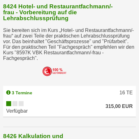
h
8424 Hotel- und Restaurantfachmann/-
n
frau - Vorbereitung auf die
e
Lehrabschlussprüfung
n
Sie bereiten sich im Kurs „Hotel- und Restaurantfachmann/-
"
frau“ auf zwei Teile der praktischen Lehrabschlussprüfung
,
vor. Das beinhaltet "Geschäftsprozesse" und "Prüfarbeit".
u
Für den praktischen Teil "Fachgespräch" empfehlen wir den
Kurs "8597K VBK Restaurantfachmann/-frau -
m
Fachgespräch".
d
i
e
C
o
16
TE
3 Termine
o
k
315,00 EUR
Verfügbar
i
e
s
8426 Kalkulation und
a