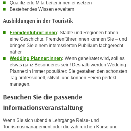
Qualifizierte Mitarbeiter:innen einsetzen
t
Bestehendes Wissen erweitern
i
Ausbildungen in der Touristik
e
r
Fremdenführer:innen
:
Städte und Regionen haben
e
eine Geschichte. Fremdenführer:innen kennen Sie – und
n
bringen Sie einem interessierten Publikum fachgerecht
"
näher.
,
Wedding Planner:innen
:
Wenn geheiratet wird, soll es
u
etwas ganz Besonderes sein! Deshalb werden Wedding
m
Planner:in immer populärer: Sie gestalten den schönsten
a
Tag professionell, stilvoll und können Feiern perfekt
l
managen.
l
Besuchen Sie die passende
e
A
Informationsveranstaltung
r
t
Wenn Sie sich über die Lehrgänge Reise- und
e
Tourismusmanagement oder die zahlreichen Kurse und