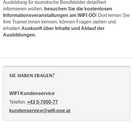
n
Ausbildung für touristische Berufsbilder detailliert
informieren wollen,
besuchen Sie die kostenlosen
v
Informationsveranstaltungen am WIFI OÖ
! Dort lernen Sie
o
Ihre Trainer:innen kennen, können Fragen stellen und
n
erhalten
Auskunft über Inhalte und Ablauf der
C
Ausbildungen
.
o
o
k
i
e
s
SIE HABEN FRAGEN?
z
u
WIFI Kundenservice
a
k
Telefon:
+43 5-7000-77
z
kundenservice@wifi-ooe.at
e
p
t