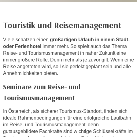
r
h
a
Touristik und Reisemanagement
l
t
e
Viele schätzen einen
großartigen Urlaub in einem Stadt-
n
oder Ferienhotel
immer mehr. So spielt auch das Thema
Reise- und Tourismusmanagement in naher Zukunft eine
S
immer größere Rolle. Denn mehr als je zuvor gilt: Wenn eine
i
Reise angetreten wird, soll sie perfekt geplant sein und alle
e
Annehmlichkeiten bieten.
i
n
Seminare zum Reise- und
d
Tourismusmanagement
i
e
In Österreich, als sicherer Tourismus-Standort, finden sich
s
ideale Rahmenbedingungen für eine erfolgreiche Laufbahn
e
im Reise- und Tourismusmanagement, denn
m
gutausgebildete Fachkräfte sind wichtige Schlüsselkräfte im
C