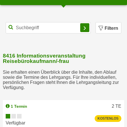
a
u
f
"
Filtern
E
i
n
s
8416 Informationsveranstaltung
Reisebürokaufmann/-frau
t
e
Sie erhalten einen Überblick über die Inhalte, den Ablauf
l
sowie die Termine des Lehrgangs. Für Ihre individuellen,
l
persönlichen Fragen steht Ihnen die Lehrgangsleitung zur
Verfügung.
u
n
g
2
TE
1 Termin
e
n
KOSTENLOS
"
Verfügbar