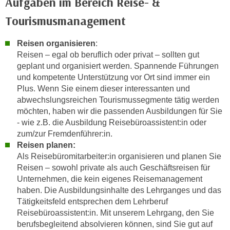
Aufgaben im Bereich Reise- &
w
i
Tourismusmanagement
e
i
Reisen organisieren
:
m
Reisen – egal ob beruflich oder privat – sollten gut
I
geplant und organisiert werden. Spannende Führungen
und kompetente Unterstützung vor Ort sind immer ein
m
Plus. Wenn Sie einem dieser interessanten und
p
abwechslungsreichen Tourismussegmente tätig werden
r
möchten, haben wir die passenden Ausbildungen für Sie
e
- wie z.B. die Ausbildung Reisebüroassistent:in oder
s
zum/zur Fremdenführer:in.
s
Reisen planen:
u
Als Reisebüromitarbeiter:in organisieren und planen Sie
m
Reisen – sowohl private als auch Geschäftsreisen für
.
Unternehmen, die kein eigenes Reisemanagement
K
haben. Die Ausbildungsinhalte des Lehrganges und das
l
Tätigkeitsfeld entsprechen dem Lehrberuf
Reisebüroassistent:in. Mit unserem Lehrgang, den Sie
i
berufsbegleitend absolvieren können, sind Sie gut auf
c