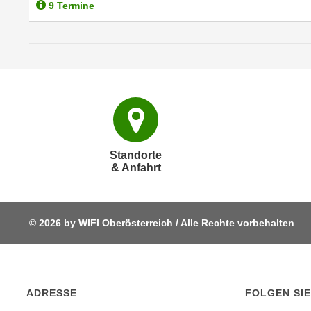
9 Termine
p
t
i
e
r
e
n
"
,
Standorte
u
& Anfahrt
m
a
l
© 2026 by WIFI Oberösterreich / Alle Rechte vorbehalten
l
e
A
r
ADRESSE
FOLGEN SIE
t