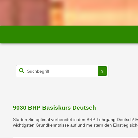
o
w
i
e
i
m
I
m
p
r
e
s
s
u
m
9030 BRP Basiskurs Deutsch
.
K
Starten Sie optimal vorbereitet in den BRP-Lehrgang Deutsch! Mi
wichtigsten Grundkenntnisse auf und meistern den Einstieg sich
l
i