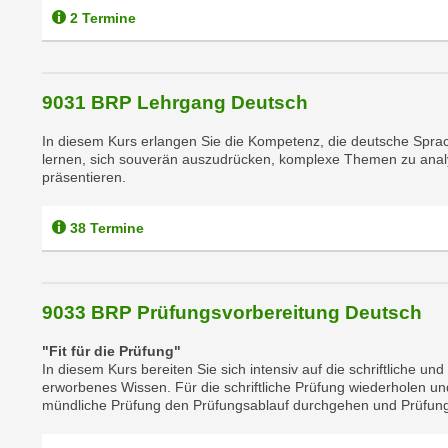
c
2 Termine
k
e
n
9031 BRP Lehrgang Deutsch
S
i
In diesem Kurs erlangen Sie die Kompetenz, die deutsche Sprac
e
lernen, sich souverän auszudrücken, komplexe Themen zu ana
präsentieren.
a
u
f
38 Termine
"
A
l
9033 BRP Prüfungsvorbereitung Deutsch
l
e
"Fit für die Prüfung"
In diesem Kurs bereiten Sie sich intensiv auf die schriftliche un
a
erworbenes Wissen. Für die schriftliche Prüfung wiederholen und
k
mündliche Prüfung den Prüfungsablauf durchgehen und Prüfung
z
e