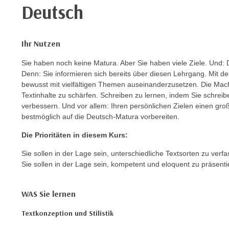
e
Deutsch
r
h
a
Ihr Nutzen
l
t
Sie haben noch keine Matura. Aber Sie haben viele Ziele. Und: 
Denn: Sie informieren sich bereits über diesen Lehrgang. Mit de
e
bewusst mit vielfältigen Themen auseinanderzusetzen. Die Mach
n
Textinhalte zu schärfen. Schreiben zu lernen, indem Sie schreib
S
verbessern. Und vor allem: Ihren persönlichen Zielen einen gr
i
bestmöglich auf die Deutsch-Matura vorbereiten.
e
Die Prioritäten in diesem Kurs:
i
n
Sie sollen in der Lage sein, unterschiedliche Textsorten zu verfa
d
Sie sollen in der Lage sein, kompetent und eloquent zu präsenti
i
e
WAS Sie lernen
s
e
Textkonzeption und Stilistik
m