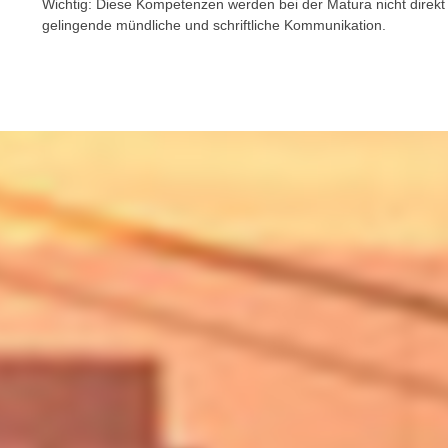
Wichtig: Diese Kompetenzen werden bei der Matura nicht direkt 
e
gelingende mündliche und schriftliche Kommunikation.
n
s
c
h
u
t
z
e
r
k
l
ä
r
u
n
g
s