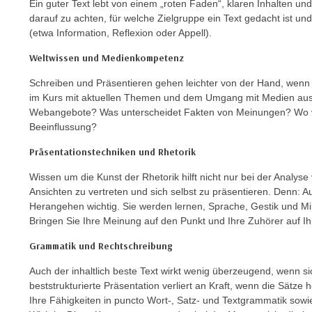
Ein guter Text lebt von einem „roten Faden“, klaren Inhalten u
C
darauf zu achten, für welche Zielgruppe ein Text gedacht ist und
o
(etwa Information, Reflexion oder Appell).
o
k
Weltwissen und Medienkompetenz
i
Schreiben und Präsentieren gehen leichter von der Hand, wenn
e
im Kurs mit aktuellen Themen und dem Umgang mit Medien ause
b
Webangebote? Was unterscheidet Fakten von Meinungen? Wo ve
a
Beeinflussung?
n
Präsentationstechniken und Rhetorik
n
e
Wissen um die Kunst der Rhetorik hilft nicht nur bei der Analys
r
Ansichten zu vertreten und sich selbst zu präsentieren. Denn: Au
Herangehen wichtig. Sie werden lernen, Sprache, Gestik und Mi
,
Bringen Sie Ihre Meinung auf den Punkt und Ihre Zuhörer auf Ih
d
e
Grammatik und Rechtschreibung
r
Auch der inhaltlich beste Text wirkt wenig überzeugend, wenn sic
D
beststrukturierte Präsentation verliert an Kraft, wenn die Sätz
a
Ihre Fähigkeiten in puncto Wort-, Satz- und Textgrammatik sowie
t