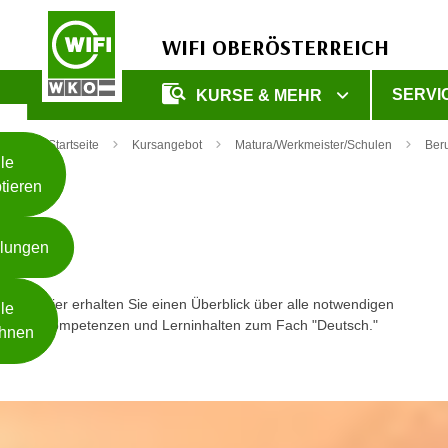
WIFI OBERÖSTERREICH
Unsere
SERVI
KURSE & MEHR
Webseite
Zum Inhalt springen
Zur Fußzeile springen
nutzt
Startseite
Kursangebot
Matura/Werkmeister/Schulen
Beru
Cookies
le
tieren
W
e
llungen
i
t
Weiterlesen
e
Hier erhalten Sie einen Überblick über alle notwendigen
le
r
Kompetenzen und Lerninhalten zum Fach "Deutsch."
hnen
e
I
- nur für sichtbaren Text
n
f
o