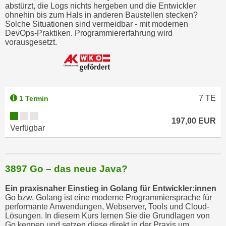
abstürzt, die Logs nichts hergeben und die Entwickler
k
ohnehin bis zum Hals in anderen Baustellen stecken?
e
Solche Situationen sind vermeidbar - mit modernen
n
DevOps-Praktiken. Programmiererfahrung wird
vorausgesetzt.
S
i
e
a
u
7
TE
1 Termin
f
"
197,00 EUR
Verfügbar
A
l
l
e
3897 Go – das neue Java?
a
Ein praxisnaher Einstieg in Golang für Entwickler:innen
k
Go bzw. Golang ist eine moderne Programmiersprache für
z
performante Anwendungen, Webserver, Tools und Cloud-
e
Lösungen. In diesem Kurs lernen Sie die Grundlagen von
Go kennen und setzen diese direkt in der Praxis um.
p