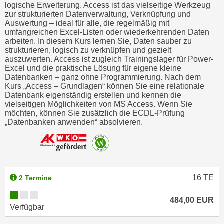
r
logische Erweiterung. Access ist das vielseitige Werkzeug
zur strukturierten Datenverwaltung, Verknüpfung und
h
Auswertung – ideal für alle, die regelmäßig mit
a
umfangreichen Excel-Listen oder wiederkehrenden Daten
l
arbeiten. In diesem Kurs lernen Sie, Daten sauber zu
strukturieren, logisch zu verknüpfen und gezielt
t
auszuwerten. Access ist zugleich Trainingslager für Power-
e
Excel und die praktische Lösung für eigene kleine
n
Datenbanken – ganz ohne Programmierung. Nach dem
Kurs „Access – Grundlagen“ können Sie eine relationale
S
Datenbank eigenständig erstellen und kennen die
i
vielseitigen Möglichkeiten von MS Access. Wenn Sie
e
möchten, können Sie zusätzlich die ECDL-Prüfung
„Datenbanken anwenden“ absolvieren.
i
n
d
i
e
16
TE
2 Termine
s
e
484,00 EUR
Verfügbar
m
C