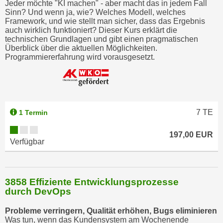
Jeder möchte "KI machen" - aber macht das in jedem Fall
w
Sinn? Und wenn ja, wie? Welches Modell, welches
i
Framework, und wie stellt man sicher, dass das Ergebnis
e
auch wirklich funktioniert? Dieser Kurs erklärt die
technischen Grundlagen und gibt einen pragmatischen
i
Überblick über die aktuellen Möglichkeiten.
m
Programmiererfahrung wird vorausgesetzt.
I
m
p
r
e
7
TE
1 Termin
s
197,00 EUR
s
Verfügbar
u
m
.
3858 Effiziente Entwicklungsprozesse
K
durch DevOps
l
i
Probleme verringern, Qualität erhöhen, Bugs eliminieren
c
Was tun, wenn das Kundensystem am Wochenende