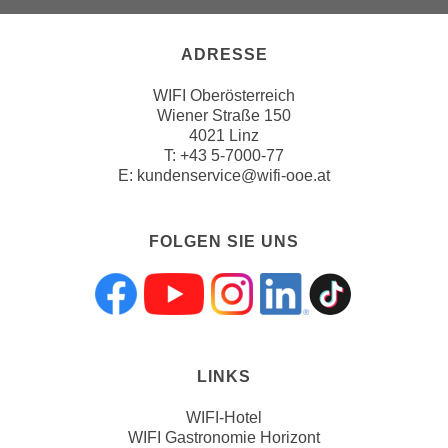
n
v
ADRESSE
o
n
WIFI Oberösterreich
C
Wiener Straße 150
o
4021 Linz
o
T:
+43 5-7000-77
k
E:
kundenservice@wifi-ooe.at
i
e
FOLGEN SIE UNS
s
z
u
Folgen sie uns a
Folgen sie uns
Folgen sie 
Folgen s
Folgen
a
k
z
LINKS
e
p
WIFI-Hotel
WIFI Gastronomie Horizont
t