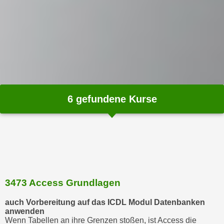
m
a
t
i
o
n
e
n
6
gefundene Kurse
z
u
C
o
o
k
i
3473 Access Grundlagen
e
auch Vorbereitung auf das ICDL Modul Datenbanken
s
anwenden
e
Wenn Tabellen an ihre Grenzen stoßen, ist Access die