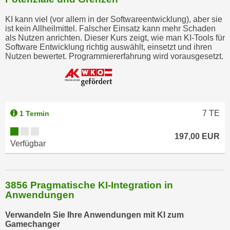
n
KI kann viel (vor allem in der Softwareentwicklung), aber sie
s
ist kein Allheilmittel. Falscher Einsatz kann mehr Schaden
c
als Nutzen anrichten. Dieser Kurs zeigt, wie man KI-Tools für
Software Entwicklung richtig auswählt, einsetzt und ihren
h
Nutzen bewertet. Programmiererfahrung wird vorausgesetzt.
u
t
z
e
r
7
TE
1 Termin
k
l
197,00 EUR
Verfügbar
ä
r
u
3856 Pragmatische KI-Integration in
n
Anwendungen
g
s
Verwandeln Sie Ihre Anwendungen mit KI zum
o
Gamechanger