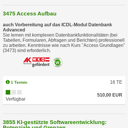
o
o
3475 Access Aufbau
k
auch Vorbereitung auf das ICDL-Modul Datenbank
i
Advanced
e
Sie lernen mit komplexen Datenbankfunktionalitäten (bei
b
Tabellen, Formularen, Abfragen und Berichten) professionell
zu arbeiten. Kenntnisse wie nach Kurs "Access Grundlagen"
a
(3473) sind erforderlich.
n
n
e
r
,
16
TE
1 Termin
d
e
510,00 EUR
Verfügbar
r
D
a
t
3855 KI-gestützte Softwareentwicklung:
Potenziale und Grenzen
e