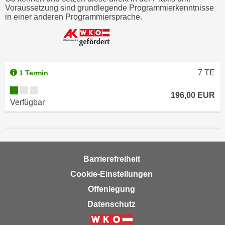
Voraussetzung sind grundlegende Programmierkenntnisse
t
in einer anderen Programmiersprache.
i
e
r
e
n
7
TE
1 Termin
"
196,00 EUR
,
Verfügbar
u
m
a
l
l
Barrierefreiheit
e
Cookie-Einstellungen
A
Offenlegung
r
Datenschutz
t
e