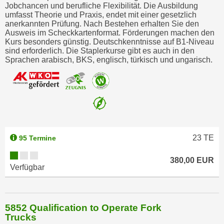
r
Jobchancen und berufliche Flexibilität. Die Ausbildung
umfasst Theorie und Praxis, endet mit einer gesetzlich
h
anerkannten Prüfung. Nach Bestehen erhalten Sie den
a
Ausweis im Scheckkartenformat. Förderungen machen den
l
Kurs besonders günstig. Deutschkenntnisse auf B1-Niveau
sind erforderlich. Die Staplerkurse gibt es auch in den
t
Sprachen arabisch, BKS, englisch, türkisch und ungarisch.
e
n
S
i
e
i
n
23
TE
95 Termine
d
i
380,00 EUR
Verfügbar
e
s
e
5852 Qualification to Operate Fork
m
Trucks
C