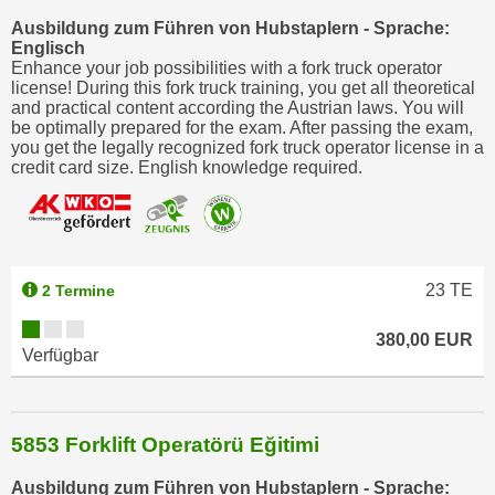
o
Ausbildung zum Führen von Hubstaplern - Sprache:
o
Englisch
Enhance your job possibilities with a fork truck operator
k
license! During this fork truck training, you get all theoretical
i
and practical content according the Austrian laws. You will
e
be optimally prepared for the exam. After passing the exam,
you get the legally recognized fork truck operator license in a
b
credit card size. English knowledge required.
a
n
n
e
r
23
TE
2 Termine
,
d
380,00 EUR
Verfügbar
e
r
D
a
5853 Forklift Operatörü Eğitimi
t
Ausbildung zum Führen von Hubstaplern - Sprache:
e