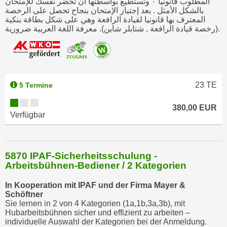
المطلوب قانونيا ٠ وتستطيع بواسطتها أن تحضر نفسك للإمتحان
k
بالشكل الأمثل . بعد إجتياز الإمتحان بنجاح تحصل على الرخصة
المعترف بها قانونيا لقيادة الرافعة وهي على شكل بطاقة بنكية
e
(رخصة قيادة الرافعة , شتابلر شاين). معرفة اللغة العربية ضرورية.
n
S
i
e
a
23
TE
5 Termine
u
f
380,00 EUR
Verfügbar
"
A
l
l
5870 IPAF-Sicherheitsschulung -
Arbeitsbühnen-Bediener / 2 Kategorien
e
a
In Kooperation mit IPAF und der Firma Mayer &
k
Schöftner
z
Sie lernen in 2 von 4 Kategorien (1a,1b,3a,3b), mit
Hubarbeitsbühnen sicher und effizient zu arbeiten –
e
individuelle Auswahl der Kategorien bei der Anmeldung.
p