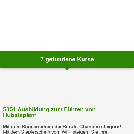
m
a
t
i
o
n
e
n
7
gefundene Kurse
z
u
C
o
o
k
i
5851 Ausbildung zum Führen von
Hubstaplern
e
s
Mit dem Staplerschein die Berufs-Chancen steigern!
e
Mit dem Staplerschein vom WIFI steigern Sie Ihre