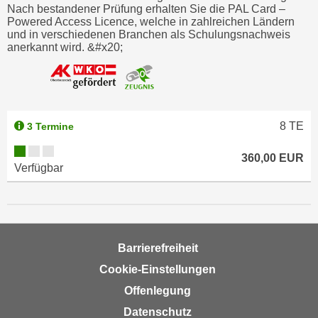
n
Nach bestandener Prüfung erhalten Sie die PAL Card –
Powered Access Licence, welche in zahlreichen Ländern
v
und in verschiedenen Branchen als Schulungsnachweis
o
anerkannt wird. &#x20;
n
C
o
o
k
8
TE
3 Termine
i
360,00 EUR
e
Verfügbar
s
z
u
a
k
Barrierefreiheit
z
Cookie-Einstellungen
e
Offenlegung
p
t
Datenschutz