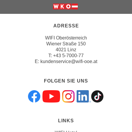
i
e
r
e
ADRESSE
n
WIFI Oberösterreich
o
Wiener Straße 150
d
4021 Linz
e
T:
+43 5-7000-77
r
E:
kundenservice@wifi-ooe.at
k
l
FOLGEN SIE UNS
i
c
k
Folgen sie uns a
Folgen sie uns
Folgen sie 
Folgen s
Folgen
e
n
S
LINKS
i
e