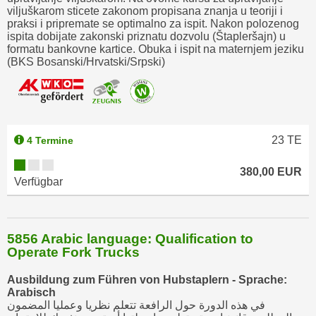
w
viljuškarom sticete zakonom propisana znanja u teoriji i
i
praksi i pripremate se optimalno za ispit. Nakon polozenog
ispita dobijate zakonski priznatu dozvolu (Štapleršajn) u
e
formatu bankovne kartice. Obuka i ispit na maternjem jeziku
i
(BKS Bosanski/Hrvatski/Srpski)
m
I
m
p
23
TE
r
4 Termine
e
380,00 EUR
s
Verfügbar
s
u
m
5856 Arabic language: Qualification to
.
Operate Fork Trucks
K
l
Ausbildung zum Führen von Hubstaplern - Sprache:
Arabisch
i
في هذه الدورة حول الرافعة تتعلم نظريا وعمليا المضمون
c