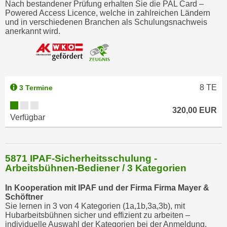
Nach bestandener Prüfung erhalten Sie die PAL Card –
t
Powered Access Licence, welche in zahlreichen Ländern
und in verschiedenen Branchen als Schulungsnachweis
i
anerkannt wird.
e
r
e
n
"
8
TE
3 Termine
,
u
320,00 EUR
Verfügbar
m
a
l
5871 IPAF-Sicherheitsschulung -
l
Arbeitsbühnen-Bediener / 3 Kategorien
e
A
In Kooperation mit IPAF und der Firma Firma Mayer &
r
Schöftner
Sie lernen in 3 von 4 Kategorien (1a,1b,3a,3b), mit
t
Hubarbeitsbühnen sicher und effizient zu arbeiten –
e
individuelle Auswahl der Kategorien bei der Anmeldung.