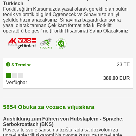
Türkisch
n
Forklift eğitim Kursumuzda yasal olarak gerekli olan bütün
s
teorik ve pratik bilgileri Ögrenecek ve Sınavınıza en iyi
şekilde hazırlanacaksınız. Sınavınızı başardıktan sonra
c
yasal olarak tanınan Çek kartı formatında ki Forklift
h
operatörü belgesi‘ ne (Forklift lisansına) Sahip Olacaksınız.
u
t
z
e
23
TE
3 Termine
r
k
380,00 EUR
l
Verfügbar
ä
r
u
5854 Obuka za vozaca viljuskara
n
g
Ausbildung zum Führen von Hubstaplern - Sprache:
s
Serbokroatisch (BKS)
Povecajte svoje šanse na trzištu rada sa dozvolom za
o
upravljanje viljuškarom! Na ovome kursu za upravljanje