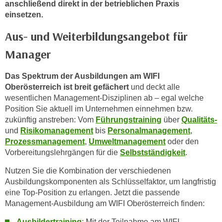
anschließend direkt in der betrieblichen Praxis
o
einsetzen.
o
k
Aus- und Weiterbildungsangebot für
i
Manager
e
b
Das Spektrum der Ausbildungen am WIFI
a
Oberösterreich ist breit gefächert
und deckt alle
n
wesentlichen Management-Disziplinen ab – egal welche
n
Position Sie aktuell im Unternehmen einnehmen bzw.
e
zukünftig anstreben: Vom
Führungstraining
über
Qualitäts-
r
und
Risikomanagement
bis
Personalmanagement
,
,
Prozessmanagement
,
Umweltmanagement
oder den
d
Vorbereitungslehrgängen für die
Selbstständigkeit
.
e
Nutzen Sie die Kombination der verschiedenen
r
Ausbildungskomponenten als Schlüsselfaktor, um langfristig
D
eine Top-Position zu erlangen. Jetzt die passende
a
Management-Ausbildung am WIFI Oberösterreich finden:
t
e
Ausbildertraining
: Mit der Teilnahme am WIFI-