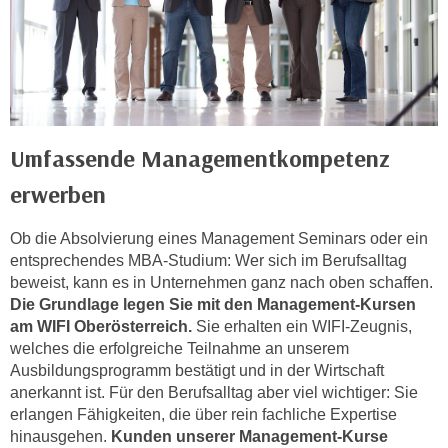
t
i
e
r
e
n
Umfassende Managementkompetenz
"
erwerben
,
u
m
Ob die Absolvierung eines Management Seminars oder ein
entsprechendes MBA-Studium: Wer sich im Berufsalltag
a
beweist, kann es in Unternehmen ganz nach oben schaffen.
l
Die Grundlage legen Sie mit den Management-Kursen
l
am WIFI Oberösterreich.
Sie erhalten ein WIFI-Zeugnis,
e
welches die erfolgreiche Teilnahme an unserem
A
Ausbildungsprogramm bestätigt und in der Wirtschaft
r
anerkannt ist. Für den Berufsalltag aber viel wichtiger: Sie
t
erlangen Fähigkeiten, die über rein fachliche Expertise
e
hinausgehen.
Kunden unserer Management-Kurse