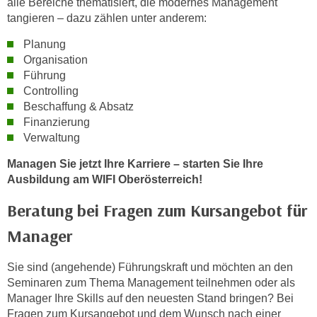
alle Bereiche thematisiert, die modernes Management
u
tangieren – dazu zählen unter anderem:
l
a
Planung
Organisation
s
Führung
s
Controlling
e
Beschaffung & Absatz
n
Finanzierung
,
Verwaltung
d
i
Managen Sie jetzt Ihre Karriere – starten Sie Ihre
Ausbildung am WIFI Oberösterreich!
e
S
Beratung bei Fragen zum Kursangebot für
i
e
Manager
a
u
Sie sind (angehende) Führungskraft und möchten an den
s
Seminaren zum Thema Management teilnehmen oder als
Manager Ihre Skills auf den neuesten Stand bringen? Bei
w
Fragen zum Kursangebot und dem Wunsch nach einer
ä