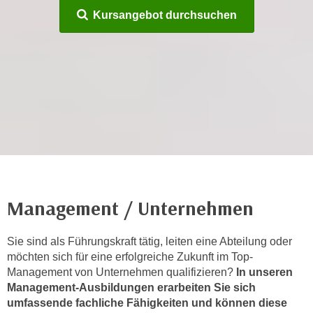
r
Kursangebot durchsuchen
h
a
l
t
e
n
S
i
e
i
n
Management / Unternehmen
d
i
e
Sie sind als Führungskraft tätig, leiten eine Abteilung oder
s
möchten sich für eine erfolgreiche Zukunft im Top-
Management von Unternehmen qualifizieren?
In unseren
e
Management-Ausbildungen erarbeiten Sie sich
m
umfassende fachliche Fähigkeiten und können diese
C