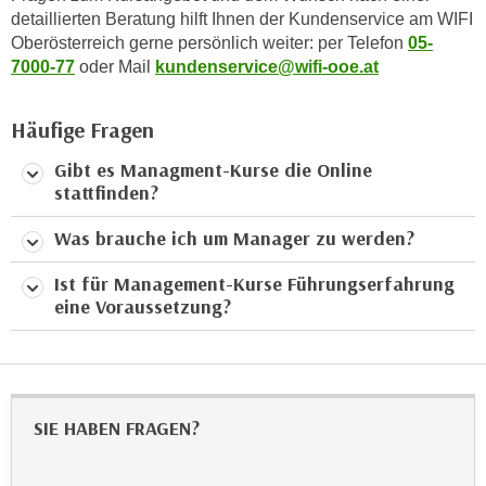
detaillierten Beratung hilft Ihnen der Kundenservice am WIFI
h
Oberösterreich gerne persönlich weiter: per Telefon
05-
l
7000-77
oder Mail
kundenservice@wifi-ooe.at
e
n
Häufige Fragen
,
b
Gibt es Managment-Kurse die Online
z
stattfinden?
w
.
Was brauche ich um Manager zu werden?
"
Ist für Management-Kurse Führungserfahrung
A
eine Voraussetzung?
l
l
e
a
b
SIE HABEN FRAGEN?
l
e