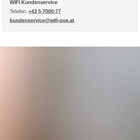
h
WIFI Kundenservice
n
Telefon:
+43 5-7000-77
e
kundenservice@wifi-ooe.at
n
"
,
u
m
d
i
e
C
o
o
k
i
e
s
a