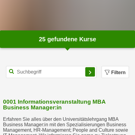
b
z
u
l
e
25
gefundene Kurse
h
n
e
n
.
Filtern
0001 Informationsveranstaltung MBA
Business Manager:in
Erfahren Sie alles über den Universitätslehrgang MBA
Business Manager:in mit den Spezialisierungen Business
Management, HR-Management; People and Culture sowie