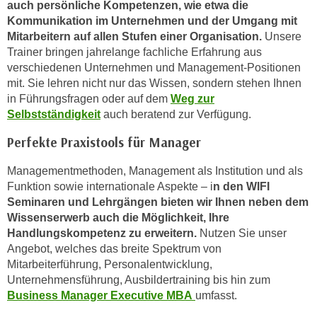
auch persönliche Kompetenzen, wie etwa die
a
Kommunikation im Unternehmen und der Umgang mit
u
Mitarbeitern auf allen Stufen einer Organisation.
Unsere
f
Trainer bringen jahrelange fachliche Erfahrung aus
"
verschiedenen Unternehmen und Management-Positionen
mit. Sie lehren nicht nur das Wissen, sondern stehen Ihnen
E
in Führungsfragen oder auf dem
Weg zur
i
Selbstständigkeit
auch beratend zur Verfügung.
n
s
Perfekte Praxistools für Manager
t
e
Managementmethoden, Management als Institution und als
l
Funktion sowie internationale Aspekte – i
n den WIFI
Seminaren und Lehrgängen bieten wir Ihnen neben dem
l
Wissenserwerb auch die Möglichkeit, Ihre
u
Handlungskompetenz zu erweitern.
Nutzen Sie unser
n
Angebot, welches das breite Spektrum von
g
Mitarbeiterführung, Personalentwicklung,
e
Unternehmensführung, Ausbildertraining bis hin zum
n
Business Manager Executive MBA
umfasst.
"