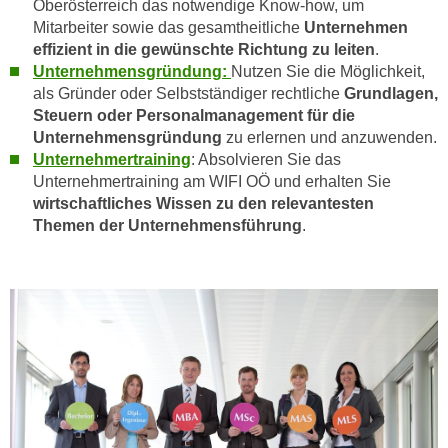
Oberösterreich das notwendige Know-how, um
k
Mitarbeiter sowie das gesamtheitliche
Unternehmen
e
effizient in die gewünschte Richtung zu leiten
.
n
Unternehmensgründung
:
Nutzen Sie die Möglichkeit,
S
als Gründer oder Selbstständiger rechtliche
Grundlagen,
i
Steuern oder Personalmanagement für die
e
Unternehmensgründung
zu erlernen und anzuwenden.
a
Unternehmertraining
: Absolvieren Sie das
Unternehmertraining am WIFI OÖ und erhalten Sie
u
wirtschaftliches Wissen zu den relevantesten
f
Themen der Unternehmensführung
.
"
A
l
l
e
a
k
z
e
p