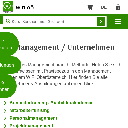
WIFI OÖ
DE
Sprache: Deut
Warenkorb
Regist
Unsere
Mo
Webseite
Zum Inhalt springen
Zur Fußzeile springen
nutzt
Cookies
le
Management / Unternehmen
tieren
W
e
Exzellentes Management braucht Methode. Holen Sie sich
llungen
i
Expertenwissen mit Praxisbezug in den Management
t
Kursen am WIFI Oberösterreich! Hier finden Sie alle
Weiterlesen
e
le
Unternehmens-Ausbildungen auf einen Blick.
r
hnen
e
I
- nur für sichtbaren Text
Ausbildertraining / Ausbilderakademie
n
Mitarbeiterführung
f
Personalmanagement
o
Projektmanagement
r