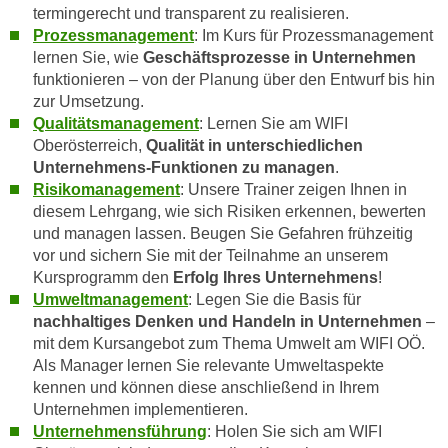
w
termingerecht und transparent zu realisieren.
i
Prozessmanagement
: Im Kurs für Prozessmanagement
e
lernen Sie, wie
Geschäftsprozesse in Unternehmen
i
funktionieren – von der Planung über den Entwurf bis hin
zur Umsetzung.
m
Qualitätsmanagement
: Lernen Sie am WIFI
I
Oberösterreich,
Qualität in unterschiedlichen
m
Unternehmens-Funktionen zu managen
.
p
Risikomanagement
: Unsere Trainer zeigen Ihnen in
r
diesem Lehrgang, wie sich Risiken erkennen, bewerten
e
und managen lassen. Beugen Sie Gefahren frühzeitig
s
vor und sichern Sie mit der Teilnahme an unserem
s
Kursprogramm den
Erfolg Ihres Unternehmens
!
u
Umweltmanagement
: Legen Sie die Basis für
m
nachhaltiges Denken und Handeln in Unternehmen
–
.
mit dem Kursangebot zum Thema Umwelt am WIFI OÖ.
Als Manager lernen Sie relevante Umweltaspekte
K
kennen und können diese anschließend in Ihrem
l
Unternehmen implementieren.
i
Unternehmensführung
: Holen Sie sich am WIFI
c