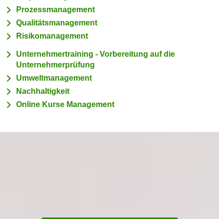
Prozessmanagement
m
Qualitätsmanagement
a
t
Risikomanagement
i
Unternehmertraining - Vorbereitung auf die
o
Unternehmerprüfung
n
Umweltmanagement
e
Nachhaltigkeit
n
Online Kurse Management
z
u
C
o
o
k
i
e
s
e