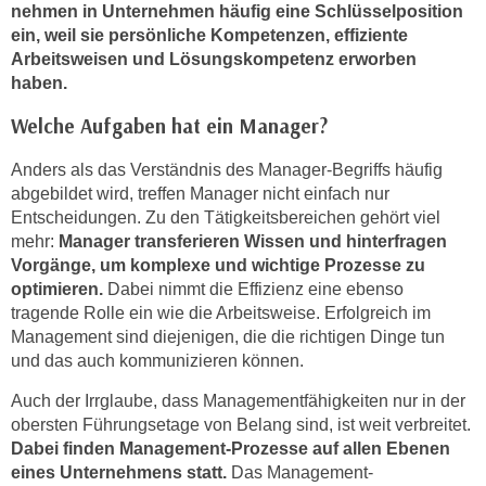
n
nehmen in Unternehmen häufig eine Schlüsselposition
v
ein, weil sie persönliche Kompetenzen, effiziente
o
Arbeitsweisen und Lösungskompetenz erworben
haben.
n
C
Welche Aufgaben hat ein Manager?
o
o
Anders als das Verständnis des Manager-Begriffs häufig
k
abgebildet wird, treffen Manager nicht einfach nur
i
Entscheidungen. Zu den Tätigkeitsbereichen gehört viel
e
mehr:
Manager transferieren Wissen und hinterfragen
Vorgänge, um komplexe und wichtige Prozesse zu
s
optimieren.
Dabei nimmt die Effizienz eine ebenso
z
tragende Rolle ein wie die Arbeitsweise. Erfolgreich im
u
Management sind diejenigen, die die richtigen Dinge tun
a
und das auch kommunizieren können.
k
z
Auch der Irrglaube, dass Managementfähigkeiten nur in der
e
obersten Führungsetage von Belang sind, ist weit verbreitet.
Dabei finden Management-Prozesse auf allen Ebenen
p
eines Unternehmens statt.
Das Management-
t