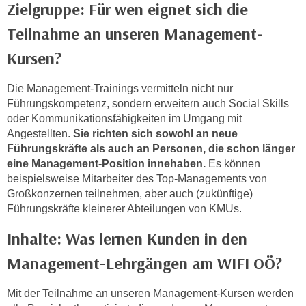
u
Zielgruppe: Für wen eignet sich die
m
Teilnahme an unseren Management-
n
u
Kursen?
r
j
Die Management-Trainings vermitteln nicht nur
e
Führungskompetenz, sondern erweitern auch Social Skills
oder Kommunikationsfähigkeiten im Umgang mit
n
Angestellten.
Sie richten sich sowohl an neue
e
Führungskräfte als auch an Personen, die schon länger
C
eine Management-Position innehaben.
Es können
o
beispielsweise Mitarbeiter des Top-Managements von
o
Großkonzernen teilnehmen, aber auch (zukünftige)
k
Führungskräfte kleinerer Abteilungen von KMUs.
i
e
Inhalte: Was lernen Kunden in den
s
Management-Lehrgängen am WIFI OÖ?
z
u
Mit der Teilnahme an unseren Management-Kursen werden
z