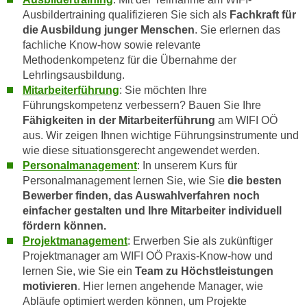
Ausbildertraining qualifizieren Sie sich als
Fachkraft für
n
die Ausbildung junger Menschen
. Sie erlernen das
s
fachliche Know-how sowie relevante
c
Methodenkompetenz für die Übernahme der
h
Lehrlingsausbildung.
u
Mitarbeiterführung
: Sie möchten Ihre
t
Führungskompetenz verbessern? Bauen Sie Ihre
z
Fähigkeiten in der Mitarbeiterführung
am WIFI OÖ
e
aus. Wir zeigen Ihnen wichtige Führungsinstrumente und
r
wie diese situationsgerecht angewendet werden.
k
Personalmanagement
: In unserem Kurs für
l
Personalmanagement lernen Sie, wie Sie
die besten
Bewerber finden, das Auswahlverfahren noch
ä
einfacher gestalten und Ihre Mitarbeiter individuell
r
fördern können.
u
Projektmanagement
: Erwerben Sie als zukünftiger
n
Projektmanager am WIFI OÖ Praxis-Know-how und
g
lernen Sie, wie Sie ein
Team zu Höchstleistungen
s
motivieren
. Hier lernen angehende Manager, wie
o
Abläufe optimiert werden können, um Projekte