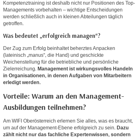
Kompetenztraining ist deshalb nicht nur Positionen des Top-
i
Managements vorbehalten – wichtige Entscheidungen
e
werden schließlich auch in kleinen Abteilungen täglich
r
getroffen.
e
n
Was bedeutet „erfolgreich managen“?
o
Der Zug zum Erfolg beinhaltet beherztes Anpacken
d
(lateinisch „manus“, die Hand) und geschickte
e
Weichenstellung für die betriebliche und persönliche
r
Zielerreichung.
Management ist wirkungsvolles Handeln
k
in Organisationen, in denen Aufgaben von Mitarbeitern
l
erledigt werden.
i
c
Vorteile: Warum an den Management-
k
Ausbildungen teilnehmen?
e
n
Am WIFI Oberösterreich erlernen Sie alles, was es braucht,
S
um auf der Management-Ebene erfolgreich zu sein.
Dazu
i
zählt nicht nur das fachliche Expertenwissen, sondern
e