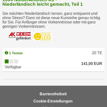
w
Niederländisch leicht gemacht, Teil 1
i
e
Sie möchten Niederländisch lernen, ganz entspannt und
ohne Stress? Dann ist diese neue Kursreihe genau richtig
i
für Sie. Für Anfänger ohne Vorkenntnisse oder mit ganz
m
geringen Vorkenntnissen.
I
m
p
r
20
TE
1 Termin
e
s
141,00 EUR
s
Verfügbar
u
m
.
K
l
Barrierefreiheit
i
Cookie-Einstellungen
c