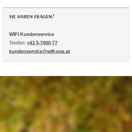
o
o
SIE HABEN FRAGEN?
k
i
e
WIFI Kundenservice
b
Telefon:
+43 5-7000-77
a
kundenservice@wifi-ooe.at
n
n
e
r
,
d
e
r
D
a
t
e