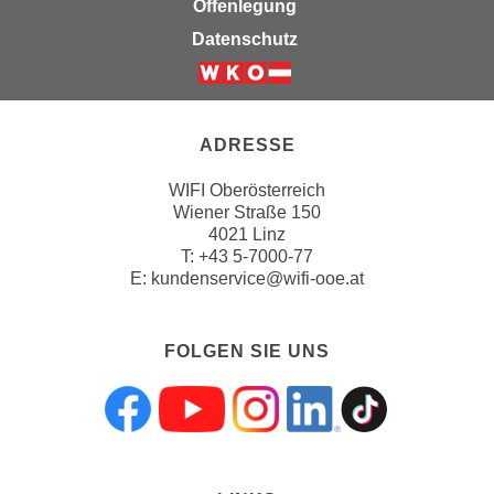
Offenlegung
k
Datenschutz
e
n
S
i
ADRESSE
e
a
WIFI Oberösterreich
u
Wiener Straße 150
f
4021 Linz
"
T:
+43 5-7000-77
E:
kundenservice@wifi-ooe.at
A
l
l
FOLGEN SIE UNS
e
a
k
Folgen sie uns a
Folgen sie uns
Folgen sie 
Folgen s
Folgen
z
e
p