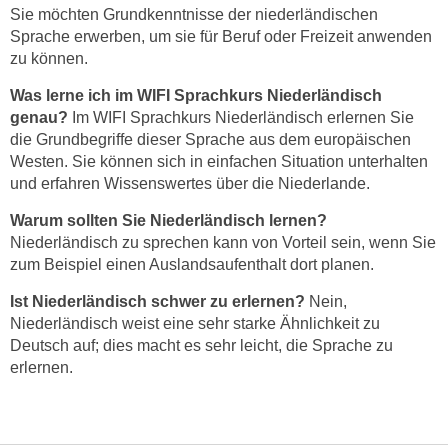
r
Sie möchten Grundkenntnisse der niederländischen
h
Sprache erwerben, um sie für Beruf oder Freizeit anwenden
a
zu können.
l
Was lerne ich im WIFI Sprachkurs Niederländisch
t
genau?
Im WIFI Sprachkurs Niederländisch erlernen Sie
e
die Grundbegriffe dieser Sprache aus dem europäischen
n
Westen. Sie können sich in einfachen Situation unterhalten
S
und erfahren Wissenswertes über die Niederlande.
i
Warum sollten Sie Niederländisch lernen?
e
Niederländisch zu sprechen kann von Vorteil sein, wenn Sie
i
zum Beispiel einen Auslandsaufenthalt dort planen.
n
d
Ist Niederländisch schwer zu erlernen?
Nein,
i
Niederländisch weist eine sehr starke Ähnlichkeit zu
e
Deutsch auf; dies macht es sehr leicht, die Sprache zu
s
erlernen.
e
m
C