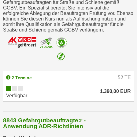
Gefahrgutbeauftragten für Straße und Schiene gemäß
o
GGBV. Ein Spezialist bereitet Sie intensiv auf die
o
erfolgreiche Ablegung der Beauftragten Prüfung vor. Ebenso
können Sie diesen Kurs nun als Auffrischung nutzen und
k
somit Ihre Qualifikation als Gefahrgutbeauftragter für die
i
Straße und Schiene gemäß GGBV verlängern.
e
b
a
n
n
e
52
TE
2 Termine
r
,
1.390,00 EUR
d
Verfügbar
e
r
D
8843 Gefahrgutbeauftragte:r -
a
Anwendung ADR-Richtlinien
t
e