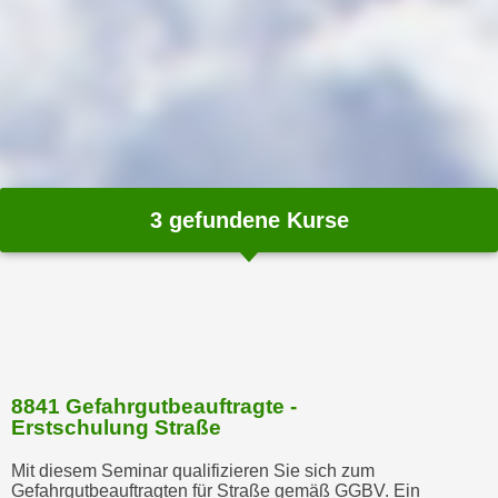
m
a
t
i
o
n
e
n
3
gefundene Kurse
z
u
C
o
o
k
i
8841 Gefahrgutbeauftragte -
Erstschulung Straße
e
s
Mit diesem Seminar qualifizieren Sie sich zum
e
Gefahrgutbeauftragten für Straße gemäß GGBV. Ein