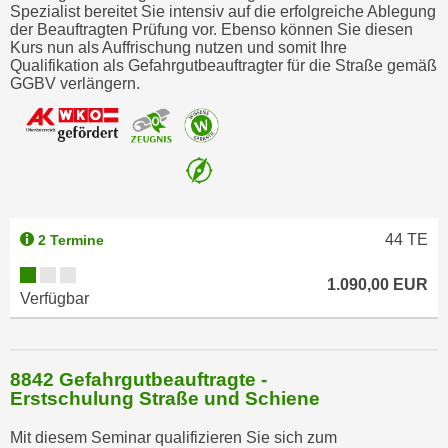
r
Spezialist bereitet Sie intensiv auf die erfolgreiche Ablegung
der Beauftragten Prüfung vor. Ebenso können Sie diesen
h
Kurs nun als Auffrischung nutzen und somit Ihre
a
Qualifikation als Gefahrgutbeauftragter für die Straße gemäß
l
GGBV verlängern.
t
e
n
S
i
e
44
TE
2 Termine
i
n
1.090,00 EUR
d
Verfügbar
i
e
s
8842 Gefahrgutbeauftragte -
e
Erstschulung Straße und Schiene
m
Mit diesem Seminar qualifizieren Sie sich zum
C