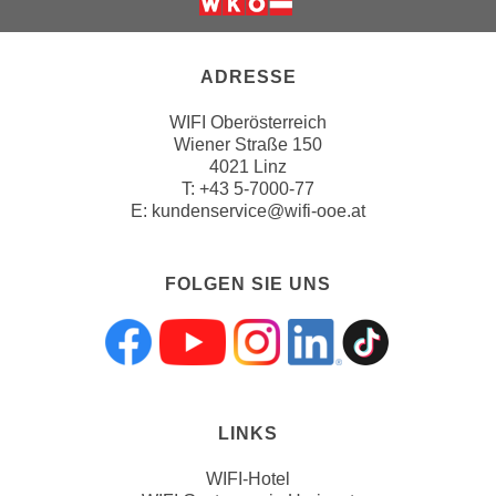
w
i
e
ADRESSE
i
m
WIFI Oberösterreich
I
Wiener Straße 150
4021 Linz
m
T:
+43 5-7000-77
p
E:
kundenservice@wifi-ooe.at
r
e
s
FOLGEN SIE UNS
s
u
m
Folgen sie uns a
Folgen sie uns
Folgen sie 
Folgen s
Folgen
.
K
l
LINKS
i
WIFI-Hotel
c