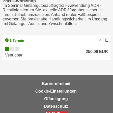
Praxis-Workshop
Im Seminar Gefahrgutbeauftragte:r – Anwendung ADR-
n
Richtlinien lernen Sie, aktuelle ADR-Vorgaben sicher in
s
Ihrem Betrieb umzusetzen. Anhand realer Fallbeispiele
c
erwerben Sie praxisnahe Handlungssicherheit im Umgang
mit Gefahrgut, Audits und Zwischenfällen.
h
u
t
4
TE
1 Termin
z
e
250,00 EUR
r
Verfügbar
k
l
ä
r
Barrierefreiheit
u
n
Cookie-Einstellungen
g
Offenlegung
s
Datenschutz
o