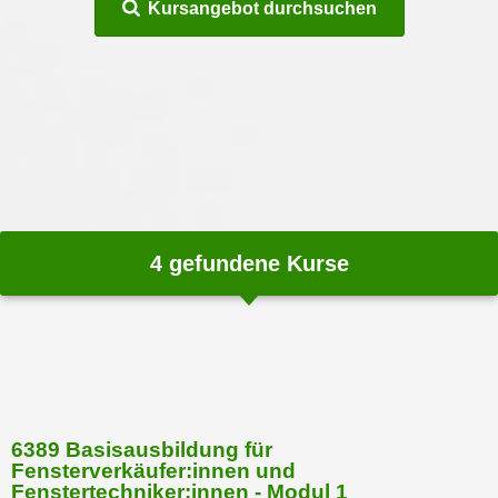
Kursangebot durchsuchen
m
a
t
i
o
n
e
n
z
4
gefundene Kurse
u
C
o
o
k
i
e
6389 Basisausbildung für
s
Fensterverkäufer:innen und
e
Fenstertechniker:innen - Modul 1