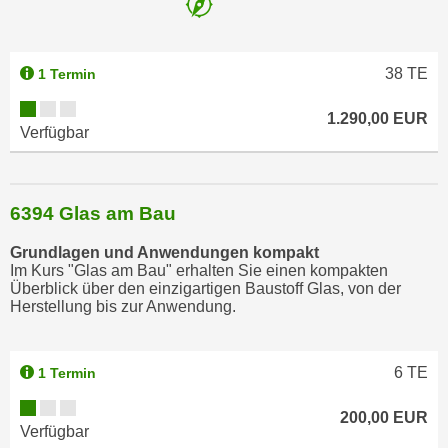
n
s
c
38
TE
1 Termin
h
1.290,00 EUR
u
Verfügbar
t
z
e
6394 Glas am Bau
r
k
Grundlagen und Anwendungen kompakt
l
Im Kurs "Glas am Bau" erhalten Sie einen kompakten
ä
Überblick über den einzigartigen Baustoff Glas, von der
Herstellung bis zur Anwendung.
r
u
n
6
TE
1 Termin
g
s
200,00 EUR
o
Verfügbar