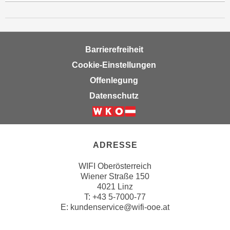
w
i
e
i
Barrierefreiheit
m
Cookie-Einstellungen
I
m
Offenlegung
p
Datenschutz
r
e
s
s
ADRESSE
u
m
WIFI Oberösterreich
.
Wiener Straße 150
4021 Linz
K
T:
+43 5-7000-77
l
E:
kundenservice@wifi-ooe.at
i
c