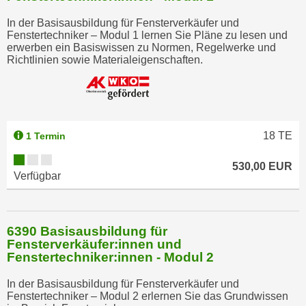
r
h
In der Basisausbildung für Fensterverkäufer und
Fenstertechniker – Modul 1 lernen Sie Pläne zu lesen und
a
erwerben ein Basiswissen zu Normen, Regelwerke und
l
Richtlinien sowie Materialeigenschaften.
t
e
n
S
18
TE
i
1 Termin
e
530,00 EUR
i
Verfügbar
n
d
i
6390 Basisausbildung für
e
Fensterverkäufer:innen und
s
Fenstertechniker:innen - Modul 2
e
m
In der Basisausbildung für Fensterverkäufer und
Fenstertechniker – Modul 2 erlernen Sie das Grundwissen
C