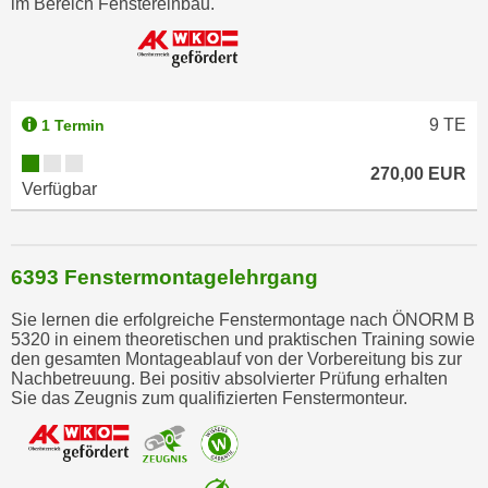
im Bereich Fenstereinbau.
o
o
k
i
e
9
TE
1 Termin
b
a
270,00 EUR
Verfügbar
n
n
e
6393 Fenstermontagelehrgang
r
,
Sie lernen die erfolgreiche Fenstermontage nach ÖNORM B
d
5320 in einem theoretischen und praktischen Training sowie
e
den gesamten Montageablauf von der Vorbereitung bis zur
Nachbetreuung. Bei positiv absolvierter Prüfung erhalten
r
Sie das Zeugnis zum qualifizierten Fenstermonteur.
D
a
t
e