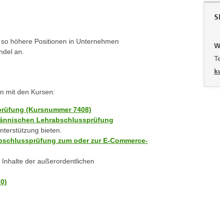
S
d so höhere Positionen in Unternehmen
W
ndel an.
T
k
n mit den Kursen:
sprüfung (Kursnummer 7408)
männischen Lehrabschlussprüfung
nterstützung bieten.
rabschlussprüfung zum oder zur E-Commerce-
n Inhalte der außerordentlichen
0)