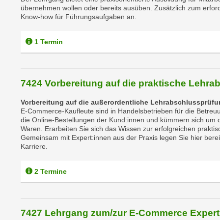
übernehmen wollen oder bereits ausüben. Zusätzlich zum erfor
p
Know-how für Führungsaufgaben an.
t
i
1 Termin
e
r
e
n
7424 Vorbereitung auf die praktische Leh
"
Vorbereitung auf die außerordentliche Lehrabschlussprüf
,
E-Commerce-Kaufleute sind in Handelsbetrieben für die Betreuu
u
die Online-Bestellungen der Kund:innen und kümmern sich um di
m
Waren. Erarbeiten Sie sich das Wissen zur erfolgreichen prakt
Gemeinsam mit Expert:innen aus der Praxis legen Sie hier bere
a
Karriere.
l
l
2 Termine
e
A
r
t
7427 Lehrgang zum/zur E-Commerce Expert