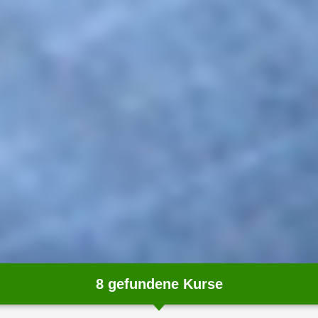
8
gefundene Kurse