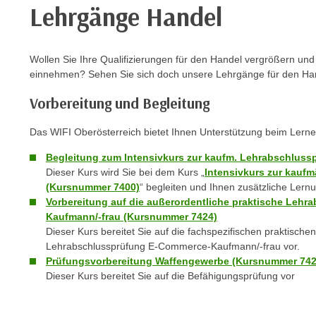
e
Lehrgänge Handel
r
h
a
Wollen Sie Ihre Qualifizierungen für den Handel vergrößern un
l
einnehmen? Sehen Sie sich doch unsere Lehrgänge für den Ha
t
Vorbereitung und Begleitung
e
n
Das WIFI Oberösterreich bietet Ihnen Unterstützung beim Lerne
S
i
Begleitung zum Intensivkurs zur kaufm. Lehrabschlus
e
Dieser Kurs wird Sie bei dem Kurs „
Intensivkurs zur kauf
(Kursnummer 7400)
“ begleiten und Ihnen zusätzliche Lernu
i
Vorbereitung auf die außerordentliche praktische Leh
n
Kaufmann/-frau (Kursnummer 7424)
d
Dieser Kurs bereitet Sie auf die fachspezifischen praktische
i
Lehrabschlussprüfung E-Commerce-Kaufmann/-frau vor.
e
Prüfungsvorbereitung Waffengewerbe (Kursnummer 742
s
Dieser Kurs bereitet Sie auf die Befähigungsprüfung vor
e
m