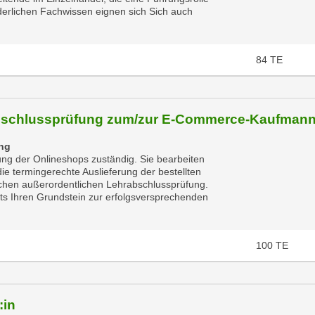
derlichen Fachwissen eignen sich Sich auch
84
TE
rabschlussprüfung zum/zur E-Commerce-Kaufmann/
ung
ng der Onlineshops zuständig. Sie bearbeiten
e termingerechte Auslieferung der bestellten
ischen außerordentlichen Lehrabschlussprüfung.
its Ihren Grundstein zur erfolgsversprechenden
100
TE
:in