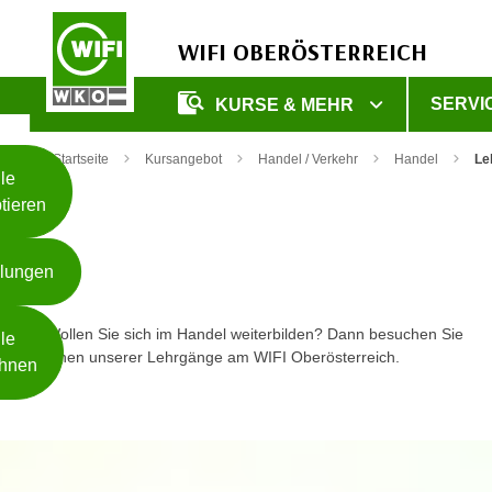
WIFI OBERÖSTERREICH
Unsere
SERVI
KURSE & MEHR
Webseite
Zum Inhalt springen
Zur Fußzeile springen
nutzt
Startseite
Kursangebot
Handel / Verkehr
Handel
Le
Cookies
le
tieren
W
e
llungen
i
t
Weiterlesen
e
Wollen Sie sich im Handel weiterbilden? Dann besuchen Sie
le
r
einen unserer Lehrgänge am WIFI Oberösterreich.
hnen
e
I
- nur für sichtbaren Text
n
f
o