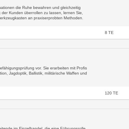
tuationen die Ruhe bewahren und gleichzeitig
k der Kunden überrollen zu lassen, lernen Sie,
 Werkzeugkasten an praxiserprobten Methoden.
8
TE
efähigungsprüfung vor. Sie erarbeiten mit Profis
n, Jagdoptik, Ballistik, militärische Waffen und
120
TE
eitende im Einzelhandel, die eine Führungsrolle