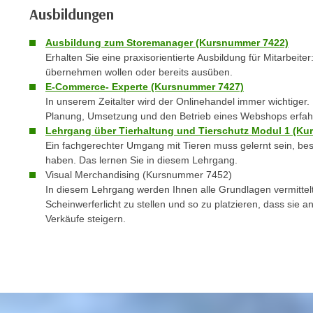
C
Ausbildungen
o
o
Ausbildung zum Storemanager (Kursnummer 7422)
Erhalten Sie eine praxisorientierte Ausbildung für Mitarbeite
k
übernehmen wollen oder bereits ausüben.
i
E-Commerce- Experte (Kursnummer 7427)
e
In unserem Zeitalter wird der Onlinehandel immer wichtiger.
b
Planung, Umsetzung und den Betrieb eines Webshops erfah
a
Lehrgang über Tierhaltung und Tierschutz Modul 1 (K
n
Ein fachgerechter Umgang mit Tieren muss gelernt sein, bes
n
haben. Das lernen Sie in diesem Lehrgang.
Visual Merchandising (Kursnummer 7452)
e
In diesem Lehrgang werden Ihnen alle Grundlagen vermittelt
r
Scheinwerferlicht zu stellen und so zu platzieren, dass sie 
,
Verkäufe steigern.
d
e
r
D
a
t