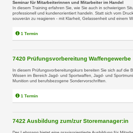
Seminar für Mitarbeiterinnen und Mitarbeiter im Handel
c
In diesem Training erfahren Sie, wie Sie auch in schwierigen Si
k
professionell und kundenorientiert handeln. Statt sich vom Druc
e
souverän zu reagieren - mit Klarheit, Gelassenheit und einem
n
S
1 Termin
i
e
a
7420 Prüfungsvorbereitung Waffengewerbe
u
f
In diesem Prüfungsvorbereitungskurs bereiten Sie sich auf die B
"
Wissen im Bereich Jagd- und Sportwaffen, Jagd- und Sportmunitio
Munition und berufsbezogene Sondervorschriften.
A
l
l
1 Termin
e
a
k
7422 Ausbildung zum/zur Storemanager:in
z
e
Der Lehrgang bietet eine praxisorientierte Ausbildung für Mitarb