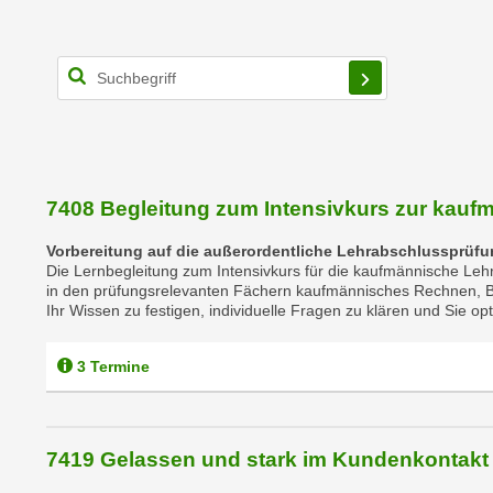
o
w
i
e
i
m
I
m
7408 Begleitung zum Intensivkurs zur kau
p
r
Vorbereitung auf die außerordentliche Lehrabschlussprüf
e
Die Lernbegleitung zum Intensivkurs für die kaufmännische Lehr
in den prüfungsrelevanten Fächern kaufmännisches Rechnen, Bu
s
Ihr Wissen zu festigen, individuelle Fragen zu klären und Sie o
s
u
3 Termine
m
.
K
l
7419 Gelassen und stark im Kundenkontakt
i