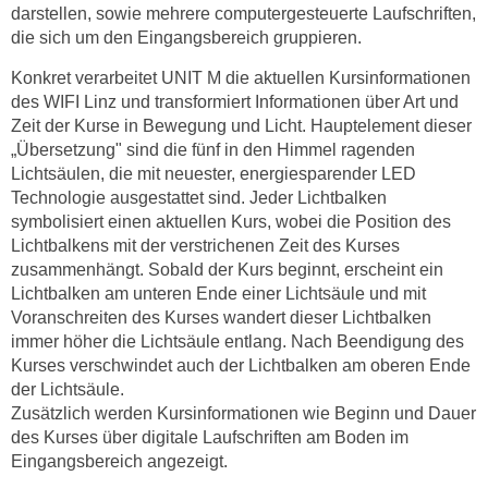
r
darstellen, sowie mehrere computergesteuerte Laufschriften,
h
die sich um den Eingangsbereich gruppieren.
a
Konkret verarbeitet UNIT M die aktuellen Kursinformationen
l
des WIFI Linz und transformiert Informationen über Art und
t
Zeit der Kurse in Bewegung und Licht. Hauptelement dieser
e
„Übersetzung" sind die fünf in den Himmel ragenden
n
Lichtsäulen, die mit neuester, energiesparender LED
S
Technologie ausgestattet sind. Jeder Lichtbalken
i
symbolisiert einen aktuellen Kurs, wobei die Position des
e
Lichtbalkens mit der verstrichenen Zeit des Kurses
i
zusammenhängt. Sobald der Kurs beginnt, erscheint ein
Lichtbalken am unteren Ende einer Lichtsäule und mit
n
Voranschreiten des Kurses wandert dieser Lichtbalken
d
immer höher die Lichtsäule entlang. Nach Beendigung des
i
Kurses verschwindet auch der Lichtbalken am oberen Ende
e
der Lichtsäule.
s
Zusätzlich werden Kursinformationen wie Beginn und Dauer
e
des Kurses über digitale Laufschriften am Boden im
m
Eingangsbereich angezeigt.
C