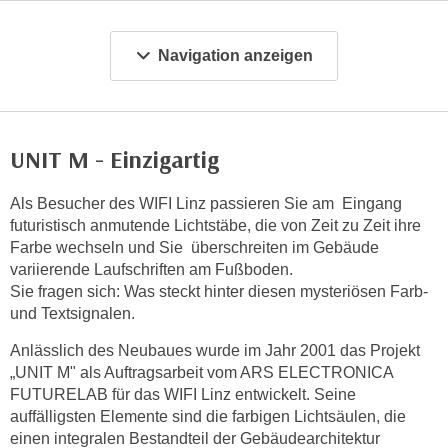
m
a
Navigation anzeigen
t
i
o
n
UNIT M - Einzigartig
e
n
Als Besucher des WIFI Linz passieren Sie am Eingang
z
futuristisch anmutende Lichtstäbe, die von Zeit zu Zeit ihre
u
Farbe wechseln und Sie überschreiten im Gebäude
C
variierende Laufschriften am Fußboden.
o
Sie fragen sich: Was steckt hinter diesen mysteriösen Farb-
o
und Textsignalen.
k
Anlässlich des Neubaues wurde im Jahr 2001 das Projekt
i
„UNIT M" als Auftragsarbeit vom ARS ELECTRONICA
e
FUTURELAB für das WIFI Linz entwickelt. Seine
s
auffälligsten Elemente sind die farbigen Lichtsäulen, die
e
einen integralen Bestandteil der Gebäudearchitektur