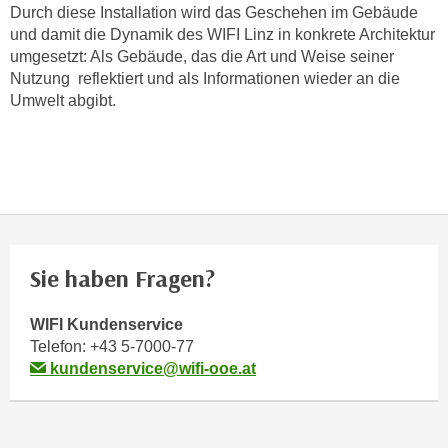
Durch diese Installation wird das Geschehen im Gebäude
o
und damit die Dynamik des WIFI Linz in konkrete Architektur
o
umgesetzt: Als Gebäude, das die Art und Weise seiner
k
Nutzung reflektiert und als Informationen wieder an die
i
Umwelt abgibt.
e
b
a
n
n
e
r
Sie haben Fragen?
,
d
WIFI Kundenservice
e
Telefon:
+43 5-7000-77
r
kundenservice@wifi-ooe.at
D
a
t
e