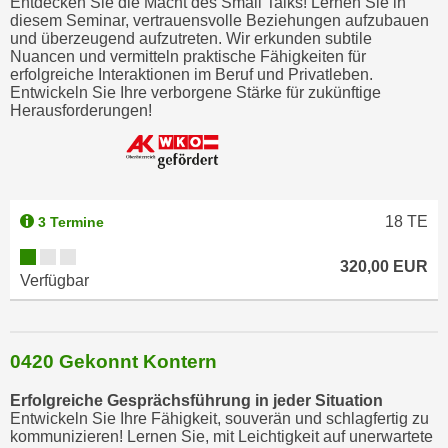
Entdecken Sie die Macht des Small Talks! Lernen Sie in
diesem Seminar, vertrauensvolle Beziehungen aufzubauen
h
und überzeugend aufzutreten. Wir erkunden subtile
l
Nuancen und vermitteln praktische Fähigkeiten für
e
erfolgreiche Interaktionen im Beruf und Privatleben.
Entwickeln Sie Ihre verborgene Stärke für zukünftige
n
Herausforderungen!
,
b
z
w
.
18
TE
3 Termine
"
A
320,00 EUR
Verfügbar
l
l
e
a
0420 Gekonnt Kontern
b
Erfolgreiche Gesprächsführung in jeder Situation
l
Entwickeln Sie Ihre Fähigkeit, souverän und schlagfertig zu
e
kommunizieren! Lernen Sie, mit Leichtigkeit auf unerwartete