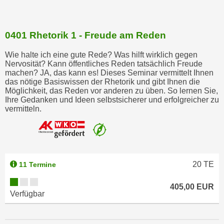
i
e
r
0401 Rhetorik 1 - Freude am Reden
e
Wie halte ich eine gute Rede? Was hilft wirklich gegen
n
Nervosität? Kann öffentliches Reden tatsächlich Freude
o
machen? JA, das kann es! Dieses Seminar vermittelt Ihnen
d
das nötige Basiswissen der Rhetorik und gibt Ihnen die
Möglichkeit, das Reden vor anderen zu üben. So lernen Sie,
e
Ihre Gedanken und Ideen selbstsicherer und erfolgreicher zu
r
vermitteln.
k
l
i
c
k
20
TE
11 Termine
e
405,00 EUR
n
Verfügbar
S
i
e