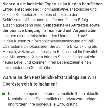
o
Nicht nur die fachliche Expertise ist für den beruflichen
Erfolg entscheidend:
Kommunikative, rhetorische und
o
soziale Kompetenzen zählen ebenso zu den
k
Schlüsselqualifikationen, die für beruflichen Erfolg
i
ausschlaggebend sind.
Selbstsicheres Auftreten sowie
e
der positive Umgang im Team und mit Vorgesetzten
b
machen oft den entscheidenden Unterschied aus!
a
In den Kursen zur Persönlichkeitsentwicklung am WIFI
n
Oberösterreich fokussieren Sie auf Ihre Entwicklung als
n
Mensch, welche auch positiven Einfluss auf Ihr Privatleben
e
hat. Mit unseren Kursen bringen Sie sich selbst auf ein
r
neues Level und kommen Ihren Lebenszielen einen
,
entscheidenden Schritt näher.
d
Warum an den Persönlichkeitstrainings am WIFI
e
Oberösterreich teilnehmen?
r
D
Fachlich kompetente Trainer vermitteln Ihnen aktuelle
a
Kursinhalte, die Sie beruflich und privat voranbringen
t
und fördern Ihre individuelle Entwicklung.
e