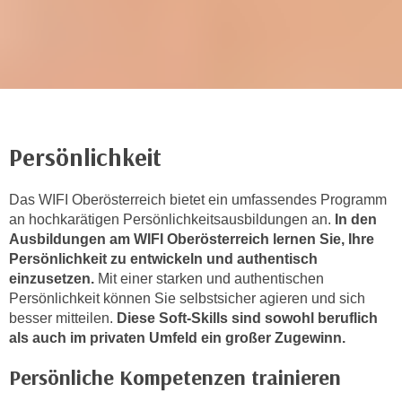
r
h
a
l
t
e
n
Persönlichkeit
S
i
Das WIFI Oberösterreich bietet ein umfassendes Programm
e
an hochkarätigen Persönlichkeitsausbildungen an.
In den
i
Ausbildungen am WIFI Oberösterreich lernen Sie, Ihre
n
Persönlichkeit zu entwickeln und authentisch
d
einzusetzen.
Mit einer starken und authentischen
i
Persönlichkeit können Sie selbstsicher agieren und sich
e
besser mitteilen.
Diese Soft-Skills sind sowohl beruflich
s
als auch im privaten Umfeld ein großer Zugewinn.
e
m
Persönliche Kompetenzen trainieren
C