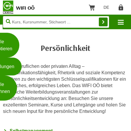
WIFI OÖ
DE
Sprache: Deut
Warenkorb
Regist
Unsere
Mo
Webseite
Zum Inhalt springen
Zur Fußzeile springen
nutzt
Cookies
le
Persönlichkeit
tieren
W
e
Ob im beruflichen oder privaten Alltag –
llungen
i
Kommunikationsfähigkeit, Rhetorik und soziale Kompetenz
t
gehören zu den wichtigsten Schlüsselqualifikationen für ein
Weiterlesen
e
le
glückliches, erfolgreiches Leben. Das WIFI OÖ bietet
r
hnen
zahlreiche Weiterbildungsveranstaltungen zur
e
Persönlichkeitsentwicklung an: Besuchen Sie unsere
I
- nur für sichtbaren Text
exzellenten Seminare, Kurse und Lehrgänge und holen Sie
n
sich neuen Input für Ihre persönliche Entwicklung!
f
o
r
Selbstmanagement