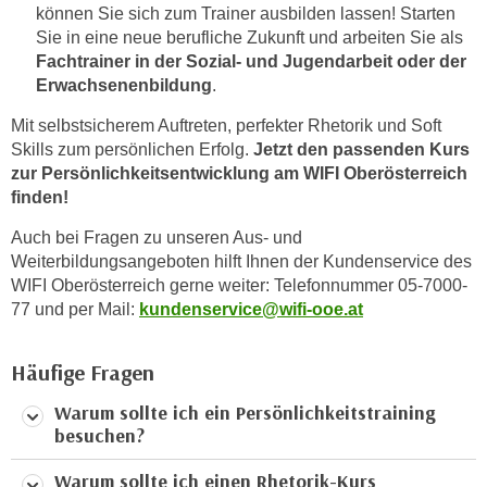
können Sie sich zum Trainer ausbilden lassen! Starten
k
Sie in eine neue berufliche Zukunft und arbeiten Sie als
e
Fachtrainer in der Sozial- und Jugendarbeit oder der
n
Erwachsenenbildung
.
S
i
Mit selbstsicherem Auftreten, perfekter Rhetorik und Soft
e
Skills zum persönlichen Erfolg.
Jetzt den passenden Kurs
a
zur Persönlichkeitsentwicklung am WIFI Oberösterreich
finden!
u
f
Auch bei Fragen zu unseren Aus- und
"
Weiterbildungsangeboten hilft Ihnen der Kundenservice des
A
WIFI Oberösterreich gerne weiter: Telefonnummer 05-7000-
l
77 und per Mail:
kundenservice@wifi-ooe.at
l
e
Häufige Fragen
a
k
Warum sollte ich ein Persönlichkeitstraining
besuchen?
z
e
Warum sollte ich einen Rhetorik-Kurs
p