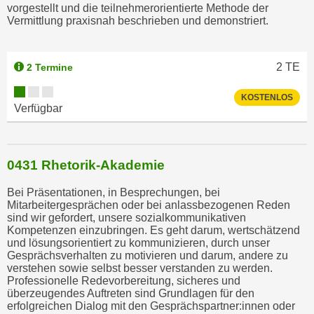
vorgestellt und die teilnehmerorientierte Methode der
b
Vermittlung praxisnah beschrieben und demonstriert.
z
u
l
2
TE
2 Termine
e
h
KOSTENLOS
Verfügbar
n
e
n
.
0431 Rhetorik-Akademie
Bei Präsentationen, in Besprechungen, bei
Mitarbeitergesprächen oder bei anlassbezogenen Reden
sind wir gefordert, unsere sozialkommunikativen
Kompetenzen einzubringen. Es geht darum, wertschätzend
und lösungsorientiert zu kommunizieren, durch unser
Gesprächsverhalten zu motivieren und darum, andere zu
verstehen sowie selbst besser verstanden zu werden.
Professionelle Redevorbereitung, sicheres und
überzeugendes Auftreten sind Grundlagen für den
erfolgreichen Dialog mit den Gesprächspartner:innen oder