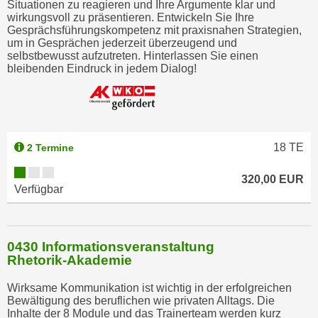
Situationen zu reagieren und Ihre Argumente klar und
h
wirkungsvoll zu präsentieren. Entwickeln Sie Ihre
n
Gesprächsführungskompetenz mit praxisnahen Strategien,
e
um in Gesprächen jederzeit überzeugend und
selbstbewusst aufzutreten. Hinterlassen Sie einen
n
bleibenden Eindruck in jedem Dialog!
"
,
u
m
d
18
TE
2 Termine
i
e
320,00 EUR
Verfügbar
C
o
o
k
0430 Informationsveranstaltung
Rhetorik-Akademie
i
e
Wirksame Kommunikation ist wichtig in der erfolgreichen
s
Bewältigung des beruflichen wie privaten Alltags. Die
a
Inhalte der 8 Module und das Trainerteam werden kurz