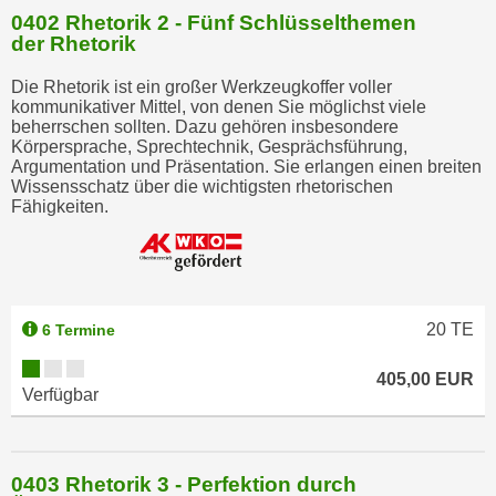
0402 Rhetorik 2 - Fünf Schlüsselthemen
a
der Rhetorik
u
f
Die Rhetorik ist ein großer Werkzeugkoffer voller
"
kommunikativer Mittel, von denen Sie möglichst viele
beherrschen sollten. Dazu gehören insbesondere
E
Körpersprache, Sprechtechnik, Gesprächsführung,
i
Argumentation und Präsentation. Sie erlangen einen breiten
n
Wissensschatz über die wichtigsten rhetorischen
Fähigkeiten.
s
t
e
l
l
20
TE
6 Termine
u
n
405,00 EUR
Verfügbar
g
e
n
"
0403 Rhetorik 3 - Perfektion durch