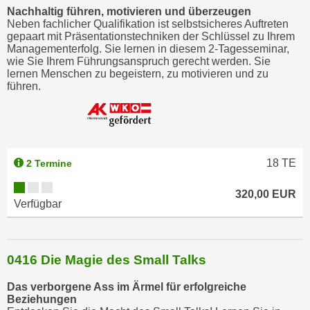
u
Nachhaltig führen, motivieren und überzeugen
Neben fachlicher Qualifikation ist selbstsicheres Auftreten
l
gepaart mit Präsentationstechniken der Schlüssel zu Ihrem
a
Managementerfolg. Sie lernen in diesem 2-Tagesseminar,
s
wie Sie Ihrem Führungsanspruch gerecht werden. Sie
lernen Menschen zu begeistern, zu motivieren und zu
s
führen.
e
n
,
d
i
18
TE
2 Termine
e
S
320,00 EUR
Verfügbar
i
e
a
0416 Die Magie des Small Talks
u
s
Das verborgene Ass im Ärmel für erfolgreiche
w
Beziehungen
ä