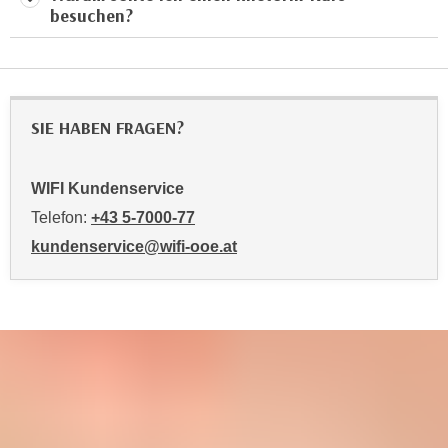
besuchen?
t
i
e
r
e
SIE HABEN FRAGEN?
n
"
WIFI Kundenservice
,
u
Telefon:
+43 5-7000-77
m
kundenservice@wifi-ooe.at
a
l
l
e
A
r
t
e