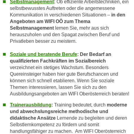
Selbstmanagement
:
Ob effiziente Arbeitstechniken, ein
w
selbstbewusstes Auftreten oder die angemessene
i
Kommunikation in verschiedenen Situationen –
in den
e
Angeboten am WIFI OÖ zum Thema
i
Selbstmanagement
lernen Sie, mehr aus sich
m
herauszuholen und den Spagat zwischen Beruf und
I
Privatleben besser zu meistern.
m
p
Soziale und beratende Berufe
:
Der Bedarf an
r
qualifizierten Fachkräften im Sozialbereich
e
verzeichnet ein stetiges Wachstum. Besonders
s
Quereinsteiger haben hier gute Berufschancen und
können sich schnell etablieren. Wenn Sie soziale
s
Themen interessieren, lassen Sie sich zu den
u
Ausbildungsangeboten am WIFI Oberösterreich beraten!
m
.
Trainerausbildung
:
Training bedeutet, durch
moderne
K
und abwechslungsreiche methodische und
l
didaktische Ansätze
Lernende zu begleiten und deren
i
Selbstlernkompetenz zu fördern und somit
handlungsfähiger zu machen. Am WIFI Oberösterreich
c