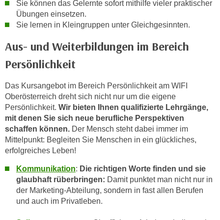
Sie können das Gelernte sofort mithilfe vieler praktischer
n
Übungen einsetzen.
s
Sie lernen in Kleingruppen unter Gleichgesinnten.
c
Aus- und Weiterbildungen im Bereich
h
u
Persönlichkeit
t
z
Das Kursangebot im Bereich Persönlichkeit am WIFI
e
Oberösterreich dreht sich nicht nur um die eigene
r
Persönlichkeit.
Wir bieten Ihnen qualifizierte Lehrgänge,
k
mit denen Sie sich neue berufliche Perspektiven
schaffen können.
Der Mensch steht dabei immer im
l
Mittelpunkt: Begleiten Sie Menschen in ein glückliches,
ä
erfolgreiches Leben!
r
u
Kommunikation
:
Die richtigen Worte finden und sie
n
glaubhaft rüberbringen:
Damit punktet man nicht nur in
g
der Marketing-Abteilung, sondern in fast allen Berufen
s
und auch im Privatleben.
o