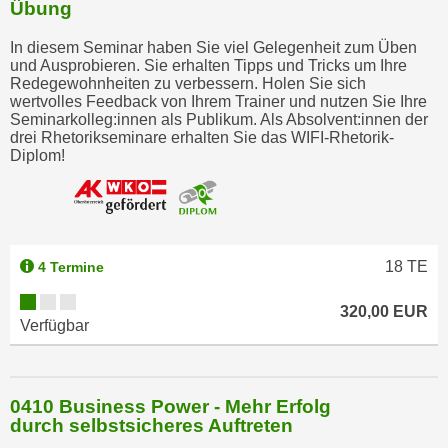
Übung
u
m
In diesem Seminar haben Sie viel Gelegenheit zum Üben
n
und Ausprobieren. Sie erhalten Tipps und Tricks um Ihre
u
Redegewohnheiten zu verbessern. Holen Sie sich
wertvolles Feedback von Ihrem Trainer und nutzen Sie Ihre
r
Seminarkolleg:innen als Publikum. Als Absolvent:innen der
j
drei Rhetorikseminare erhalten Sie das WIFI-Rhetorik-
e
Diplom!
n
e
C
o
18
TE
4 Termine
o
k
320,00 EUR
i
Verfügbar
e
s
z
0410 Business Power - Mehr Erfolg
u
durch selbstsicheres Auftreten
z