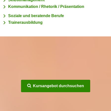
m
Kommunikation / Rhetorik / Präsentation
a
Soziale und beratende Berufe
t
Trainerausbildung
i
o
n
e
n
z
u
C
o
o
k
Kursangebot durchsuchen
i
e
s
e