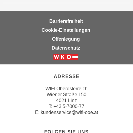
n
v
o
Barrierefreiheit
n
Cookie-Einstellungen
C
o
Offenlegung
o
Datenschutz
k
i
e
s
ADRESSE
z
u
WIFI Oberösterreich
Wiener Straße 150
a
4021 Linz
k
T:
+43 5-7000-77
z
E:
kundenservice@wifi-ooe.at
e
p
t
FOLGEN SIE UNS