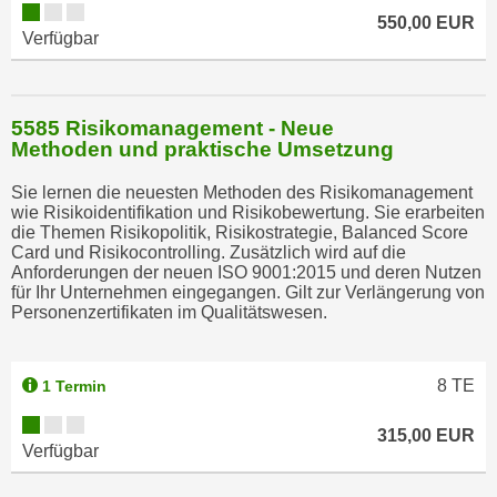
550,00 EUR
t
Verfügbar
i
e
r
5585 Risikomanagement - Neue
e
Methoden und praktische Umsetzung
n
"
Sie lernen die neuesten Methoden des Risikomanagement
,
wie Risikoidentifikation und Risikobewertung. Sie erarbeiten
die Themen Risikopolitik, Risikostrategie, Balanced Score
u
Card und Risikocontrolling. Zusätzlich wird auf die
m
Anforderungen der neuen ISO 9001:2015 und deren Nutzen
a
für Ihr Unternehmen eingegangen. Gilt zur Verlängerung von
Personenzertifikaten im Qualitätswesen.
l
l
e
8
TE
1 Termin
A
r
315,00 EUR
Verfügbar
t
e