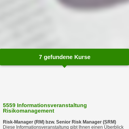
m
a
t
i
o
n
e
n
7
gefundene Kurse
z
u
C
o
o
k
i
5559 Informationsveranstaltung
Risikomanagement
e
s
Risk-Manager (RM) bzw. Senior Risk Manager (SRM)
e
Diese Informationsveranstaltung gibt Ihnen einen Überblick