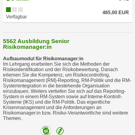
n
465,00 EUR
s
Verfügbar
c
h
u
5562 Ausbildung Senior
t
Risikomanager:in
z
e
Aufbaumodul für Risikomanager:in
Im Lehrgang erarbeiten Sie sich die Methoden der
r
Risikoidentifikation und der Risikobewertung. Danach
k
erlernen Sie die Kompetenz, um Risikocontrolling,
l
Risikomanagement (RM)-Reporting, RM-Politik und die RM-
Systemintegration in die bestehende Organisation
ä
einzubauen. Weiters vertiefen Sie sich auf das Reporting-
r
System in einem RM-System sowie auf Interne-Kontroll-
u
Systeme (IKS) und die RM-Politik. Das eigentliche
Krisenmanagement und die Anforderungen an
n
Risikomanager:in bzw. Risiko-Verantwortliche sind weitere
g
Themen.
s
o