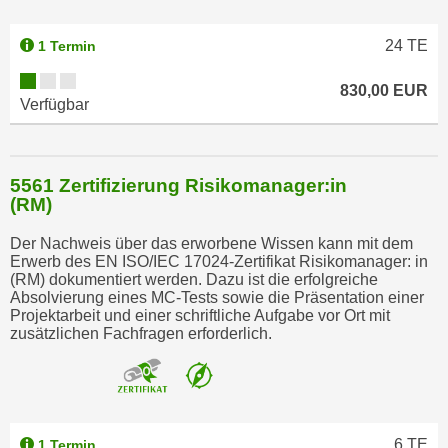
o
o
24
TE
1 Termin
k
i
830,00 EUR
Verfügbar
e
b
a
n
5561 Zertifizierung Risikomanager:in
(RM)
n
e
Der Nachweis über das erworbene Wissen kann mit dem
r
Erwerb des EN ISO/IEC 17024-Zertifikat Risikomanager: in
,
(RM) dokumentiert werden. Dazu ist die erfolgreiche
Absolvierung eines MC-Tests sowie die Präsentation einer
d
Projektarbeit und einer schriftliche Aufgabe vor Ort mit
e
zusätzlichen Fachfragen erforderlich.
r
D
a
t
6
TE
1 Termin
e