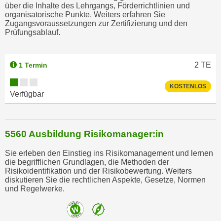
r
über die Inhalte des Lehrgangs, Förderrichtlinien und
organisatorische Punkte. Weiters erfahren Sie
h
Zugangsvoraussetzungen zur Zertifizierung und den
a
Prüfungsablauf.
l
t
e
2
TE
1 Termin
n
S
KOSTENLOS
Verfügbar
i
e
i
5560 Ausbildung Risikomanager:in
n
d
Sie erleben den Einstieg ins Risikomanagement und lernen
i
die begrifflichen Grundlagen, die Methoden der
e
Risikoidentifikation und der Risikobewertung. Weiters
diskutieren Sie die rechtlichen Aspekte, Gesetze, Normen
s
und Regelwerke.
e
m
C