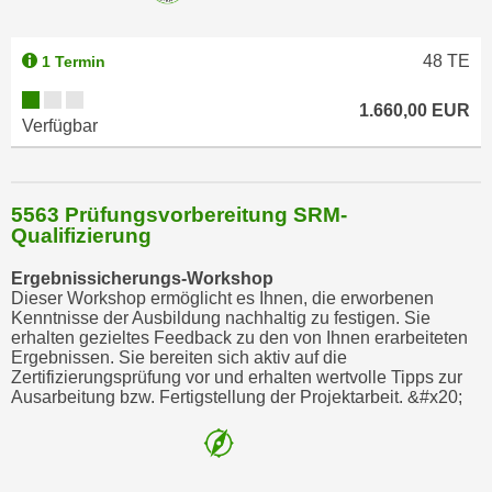
w
i
e
48
TE
1 Termin
i
1.660,00 EUR
m
Verfügbar
I
m
p
5563 Prüfungsvorbereitung SRM-
r
Qualifizierung
e
s
Ergebnissicherungs-Workshop
s
Dieser Workshop ermöglicht es Ihnen, die erworbenen
Kenntnisse der Ausbildung nachhaltig zu festigen. Sie
u
erhalten gezieltes Feedback zu den von Ihnen erarbeiteten
m
Ergebnissen. Sie bereiten sich aktiv auf die
.
Zertifizierungsprüfung vor und erhalten wertvolle Tipps zur
Ausarbeitung bzw. Fertigstellung der Projektarbeit. &#x20;
K
l
i
c