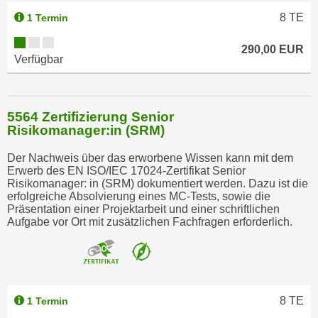
k
8
TE
1 Termin
e
n
290,00 EUR
Verfügbar
S
i
e
a
5564 Zertifizierung Senior
Risikomanager:in (SRM)
u
f
Der Nachweis über das erworbene Wissen kann mit dem
"
Erwerb des EN ISO/IEC 17024-Zertifikat Senior
A
Risikomanager: in (SRM) dokumentiert werden. Dazu ist die
erfolgreiche Absolvierung eines MC-Tests, sowie die
l
Präsentation einer Projektarbeit und einer schriftlichen
l
Aufgabe vor Ort mit zusätzlichen Fachfragen erforderlich.
e
a
k
z
e
8
TE
1 Termin
p