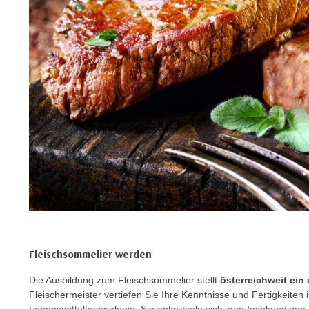
c
k
e
n
S
i
e
a
u
f
"
A
l
l
e
Fleischsommelier werden
a
k
Die Ausbildung zum Fleischsommelier stellt
österreichweit ein
z
Fleischermeister vertiefen Sie Ihre Kenntnisse und Fertigkeiten
e