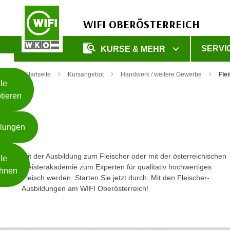
WIFI OBERÖSTERREICH
Unsere
SERVI
KURSE & MEHR
Webseite
Zum Inhalt springen
Zur Fußzeile springen
nutzt
Startseite
Kursangebot
Handwerk / weitere Gewerbe
Fle
Cookies
le
tieren
W
e
llungen
i
t
Weiterlesen
e
Mit der Ausbildung zum Fleischer oder mit der österreichischen
le
r
Meisterakademie zum Experten für qualitativ hochwertiges
hnen
Fleisch werden. Starten Sie jetzt durch: Mit den Fleischer-
e
Ausbildungen am WIFI Oberösterreich!
I
- nur für sichtbaren Text
n
f
o