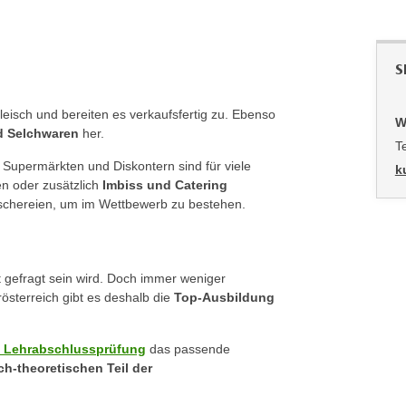
S
Fleisch und bereiten es verkaufsfertig zu. Ebenso
W
nd Selchwaren
her.
T
 Supermärkten und Diskontern sind für viele
k
n oder zusätzlich
Imbiss und Catering
leischereien, um im Wettbewerb zu bestehen.
t gefragt sein wird. Doch immer weniger
sterreich gibt es deshalb die
Top-Ausbildung
ie Lehrabschlussprüfung
das passende
ch-theoretischen Teil der