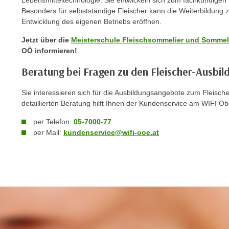
Lebensmitteltechnologie. Sie entwickeln sich zum fachkundigen 
p
Besonders für selbstständige Fleischer kann die Weiterbildung 
Entwicklung des eigenen Betriebs eröffnen.
t
i
Jetzt über die
Meisterschule Fleischsommelier und Sommeli
e
OÖ informieren!
r
Beratung bei Fragen zu den Fleischer-Ausbi
e
n
Sie interessieren sich für die Ausbildungsangebote zum Fleisc
"
detaillierten Beratung hilft Ihnen der Kundenservice am WIFI Ob
,
u
per Telefon:
05-7000-77
m
per Mail:
kundenservice@wifi-ooe.at
a
l
l
e
A
r
t