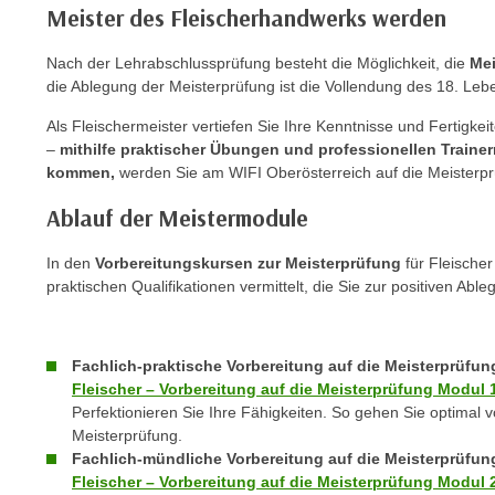
Meister des Fleischerhandwerks werden
e
n
Nach der Lehrabschlussprüfung besteht die Möglichkeit, die
Me
s
die Ablegung der Meisterprüfung ist die Vollendung des 18. Leb
c
h
Als Fleischermeister vertiefen Sie Ihre Kenntnisse und Fertigke
–
mithilfe praktischer Übungen und professionellen Trainer
u
kommen,
werden Sie am WIFI Oberösterreich auf die Meisterprü
t
z
Ablauf der Meistermodule
e
r
In den
Vorbereitungskursen zur Meisterprüfung
für Fleische
k
praktischen Qualifikationen vermittelt, die Sie zur positiven Abl
l
ä
r
Fachlich-praktische Vorbereitung auf die Meisterprüfun
Fleischer – Vorbereitung auf die Meisterprüfung Modul 
u
Perfektionieren Sie Ihre Fähigkeiten. So gehen Sie optimal v
n
Meisterprüfung.
g
Fachlich-mündliche Vorbereitung auf die Meisterprüfun
s
Fleischer – Vorbereitung auf die Meisterprüfung Modul 