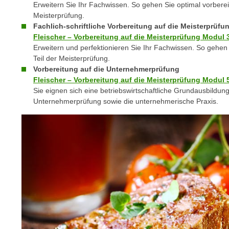
o
Erweitern Sie Ihr Fachwissen. So gehen Sie optimal vorberei
w
Meisterprüfung.
i
Fachlich-schriftliche Vorbereitung auf die Meisterprüfu
Fleischer – Vorbereitung auf die Meisterprüfung Modul 
e
Erweitern und perfektionieren Sie Ihr Fachwissen. So gehen S
i
Teil der Meisterprüfung.
m
Vorbereitung auf die Unternehmerprüfung
I
Fleischer – Vorbereitung auf die Meisterprüfung Modul 
m
Sie eignen sich eine betriebswirtschaftliche Grundausbildung
p
Unternehmerprüfung sowie die unternehmerische Praxis.
r
e
s
s
u
m
.
K
l
i