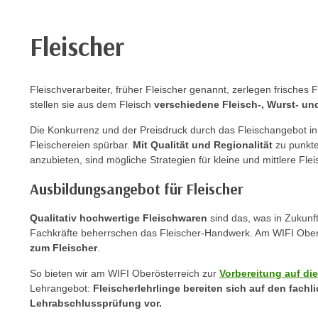
e
r
h
Fleischer
a
l
t
Fleischverarbeiter, früher Fleischer genannt, zerlegen frisches 
e
stellen sie aus dem Fleisch
verschiedene Fleisch-, Wurst- u
n
Die Konkurrenz und der Preisdruck durch das Fleischangebot in
S
Fleischereien spürbar.
Mit Qualität und Regionalität
zu punkte
i
anzubieten, sind mögliche Strategien für kleine und mittlere F
e
Ausbildungsangebot für Fleischer
i
n
Qualitativ hochwertige Fleischwaren
sind das, was in Zukunf
d
Fachkräfte beherrschen das Fleischer-Handwerk. Am WIFI Oberö
i
zum Fleischer
.
e
So bieten wir am WIFI Oberösterreich zur
Vorbereitung auf d
s
Lehrangebot:
Fleischerlehrlinge bereiten sich auf den fachli
e
Lehrabschlussprüfung vor.
m