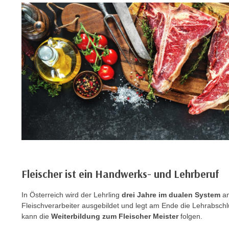
C
o
o
k
i
e
b
a
n
n
e
r
,
d
Fleischer ist ein Handwerks- und Lehrberuf
e
r
In Österreich wird der Lehrling
drei Jahre im dualen System
an
D
Fleischverarbeiter ausgebildet und legt am Ende die Lehrabsc
a
kann die
Weiterbildung zum Fleischer Meister
folgen.
t