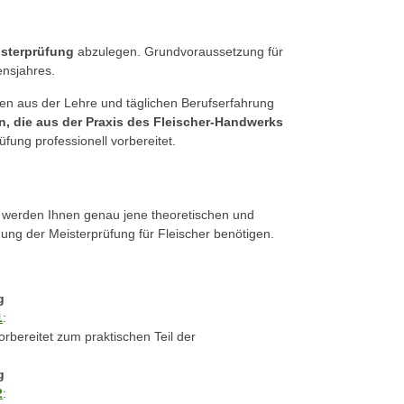
isterprüfung
abzulegen. Grundvoraussetzung für
ensjahres.
iten aus der Lehre und täglichen Berufserfahrung
n, die aus der Praxis des Fleischer-Handwerks
fung professionell vorbereitet.
r werden Ihnen genau jene theoretischen und
egung der Meisterprüfung für Fleischer benötigen.
g
1
:
orbereitet zum praktischen Teil der
g
2
: