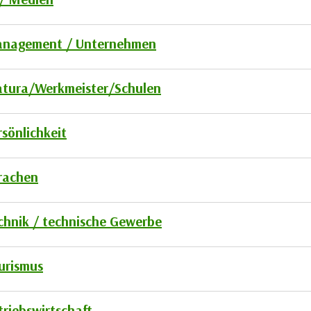
nagement / Unternehmen
tura/Werkmeister/Schulen
rsönlichkeit
rachen
chnik / technische Gewerbe
urismus
triebswirtschaft