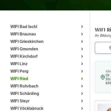
r
m
a
t
WIFI Bad Ischl
i
WIFI R
WIFI Braunau
o
Ihr Bildun
n
WIFI Grieskirchen
e
WIFI Gmunden
n
WIFI Kirchdorf
z
WIFI Linz
u
C
WIFI Perg
Adre
Dr.
o
WIFI Ried
Str
o
491
WIFI Rohrbach
k
WIFI Schärding
i
e
WIFI Steyr
s
WIFI Vöcklabruck