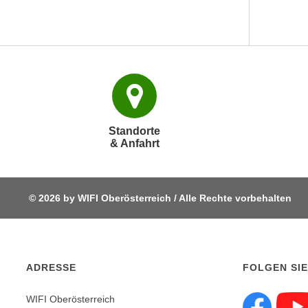
p
t
i
e
r
e
n
"
Standorte
& Anfahrt
,
u
m
a
© 2026 by WIFI Oberösterreich / Alle Rechte vorbehalten
l
l
e
A
ADRESSE
FOLGEN SIE
r
t
WIFI Oberösterreich