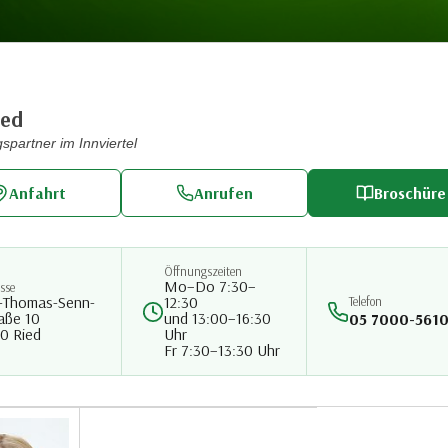
ied
gspartner im Innviertel
Anfahrt
Anrufen
Broschüre
Öffnungszeiten
Mo–Do 7:30–
sse
-Thomas-Senn-
12:30
Telefon
aße 10
und 13:00–16:30
05 7000-561
0 Ried
Uhr
Fr 7:30–13:30 Uhr