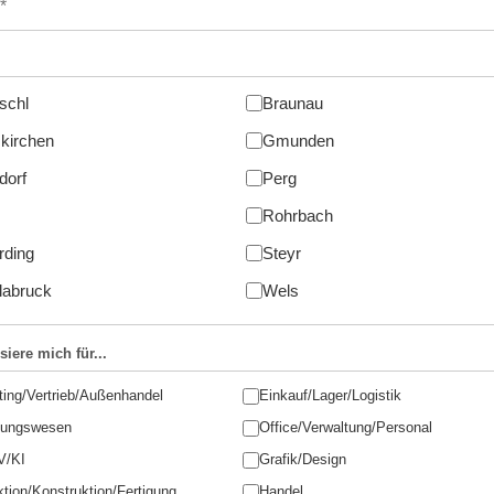
schl
Braunau
kirchen
Gmunden
dorf
Perg
Rohrbach
rding
Steyr
labruck
Wels
siere mich für...
ing/Vertrieb/Außenhandel
Einkauf/Lager/Logistik
ungswesen
Office/Verwaltung/Personal
V/KI
Grafik/Design
tion/Konstruktion/Fertigung
Handel