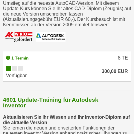
r
Umstieg auf die neueste AutoCAD-Version. Mit diesem
Update-Kurs können Sie Ihr altes CAD-Diplom (Zeugnis) auf
h
die neue Version umschreiben lassen
a
(Aktualisierungsgebühr EUR 60,-). Der Kursbesuch ist mit
l
Kenntnissen ab der Version 2009 empfehlenswert.
t
e
n
S
8
TE
1 Termin
i
e
300,00 EUR
i
Verfügbar
n
d
i
4601 Update-Training für Autodesk
e
Inventor
s
e
Aktualisieren Sie Ihr Wissen und Ihr Inventor-Diplom auf
die aktuelle Version
m
Sie lernen die neuen und erweiterten Funktionen der
C
neuesten Inventor Version anhand praktischer Übungen zu