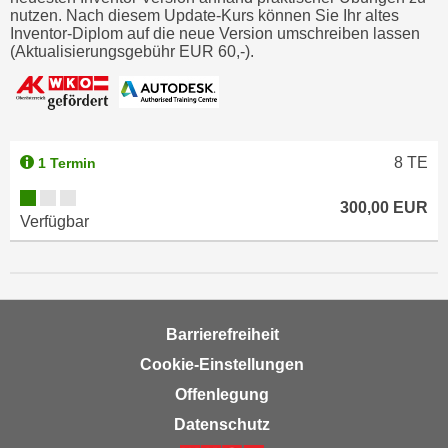
o
nutzen. Nach diesem Update-Kurs können Sie Ihr altes
Inventor-Diplom auf die neue Version umschreiben lassen
o
(Aktualisierungsgebühr EUR 60,-).
k
i
e
b
a
8
TE
1 Termin
n
n
300,00 EUR
Verfügbar
e
r
,
d
e
Barrierefreiheit
r
Cookie-Einstellungen
D
Offenlegung
a
t
Datenschutz
e