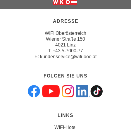
n
s
c
ADRESSE
h
WIFI Oberösterreich
u
Wiener Straße 150
t
4021 Linz
z
T:
+43 5-7000-77
e
E:
kundenservice@wifi-ooe.at
r
k
FOLGEN SIE UNS
l
ä
r
Folgen sie uns a
Folgen sie uns
Folgen sie 
Folgen s
Folgen
u
n
g
LINKS
s
o
WIFI-Hotel