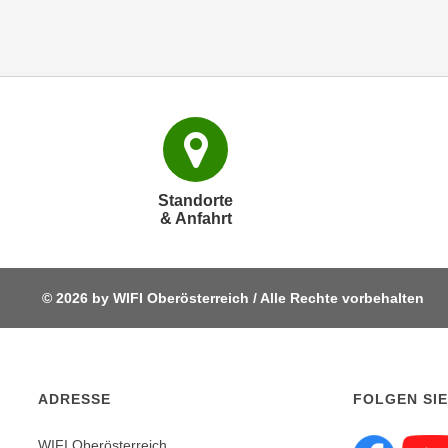
e
r
h
a
l
t
e
n
S
Standorte
& Anfahrt
i
e
i
n
© 2026 by WIFI Oberösterreich / Alle Rechte vorbehalten
d
i
e
s
ADRESSE
FOLGEN SIE
e
m
WIFI Oberösterreich