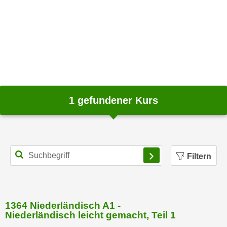
m
a
t
i
o
n
e
n
1
gefundener Kurs
z
u
C
o
Filtern
o
k
i
e
1364 Niederländisch A1 -
s
Niederländisch leicht gemacht, Teil 1
e