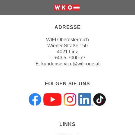
o
o
k
i
ADRESSE
e
WIFI Oberösterreich
b
Wiener Straße 150
a
4021 Linz
n
T:
+43 5-7000-77
n
E:
kundenservice@wifi-ooe.at
e
r
FOLGEN SIE UNS
,
d
e
Folgen sie uns a
Folgen sie uns
Folgen sie 
Folgen s
Folgen
r
D
a
LINKS
t
e