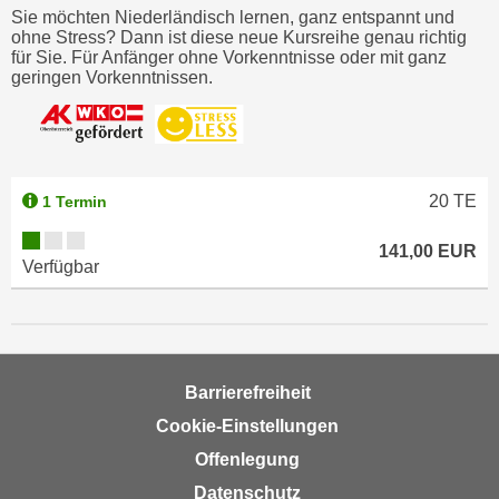
r
Sie möchten Niederländisch lernen, ganz entspannt und
h
ohne Stress? Dann ist diese neue Kursreihe genau richtig
für Sie. Für Anfänger ohne Vorkenntnisse oder mit ganz
a
geringen Vorkenntnissen.
l
t
e
n
S
20
TE
1 Termin
i
e
141,00 EUR
Verfügbar
i
n
d
i
e
Barrierefreiheit
s
Cookie-Einstellungen
e
Offenlegung
m
C
Datenschutz