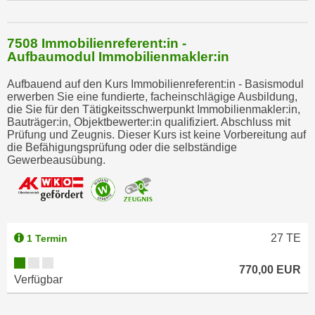
h
n
e
7508 Immobilienreferent:in -
n
Aufbaumodul Immobilienmakler:in
"
Aufbauend auf den Kurs Immobilienreferent:in - Basismodul
,
erwerben Sie eine fundierte, facheinschlägige Ausbildung,
u
die Sie für den Tätigkeitsschwerpunkt Immobilienmakler:in,
Bauträger:in, Objektbewerter:in qualifiziert. Abschluss mit
m
Prüfung und Zeugnis. Dieser Kurs ist keine Vorbereitung auf
d
die Befähigungsprüfung oder die selbständige
i
Gewerbeausübung.
e
C
o
o
27
TE
1 Termin
k
i
770,00 EUR
e
Verfügbar
s
a