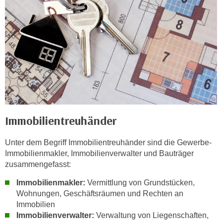
w
i
e
i
m
I
m
p
r
e
Immobilientreuhänder
s
s
Unter dem Begriff Immobilientreuhänder sind die Gewerbe-
u
Immobilienmakler, Immobilienverwalter und Bauträger
m
zusammengefasst:
.
K
Immobilienmakler:
Vermittlung von Grundstücken,
l
Wohnungen, Geschäftsräumen und Rechten an
Immobilien
i
Immobilienverwalter:
Verwaltung von Liegenschaften,
c