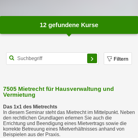
u
m
n
u
12
gefundene Kurse
r
j
e
n
Filtern
e
C
o
o
7505 Mietrecht für Hausverwaltung und
k
Vermietung
i
e
Das 1x1 des Mietrechts
In diesem Seminar steht das Mietrecht im Mittelpunkt. Neben
s
den rechtlichen Grundlagen erlernen Sie auch die
z
Errichtung und Beendigung eines Mietvertrags sowie die
u
korrekte Betreuung eines Mietverhältnisses anhand von
Beispielen aus der Praxis.
z