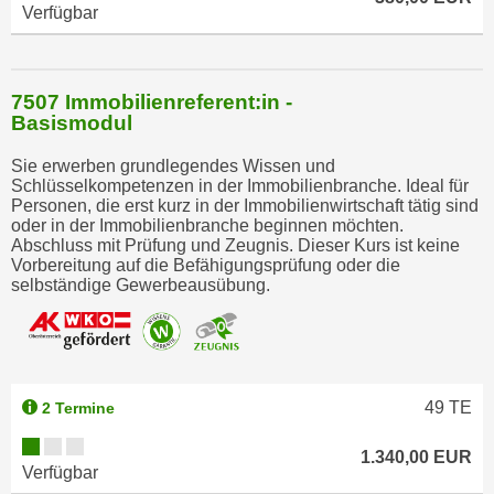
Verfügbar
h
l
e
7507 Immobilienreferent:in -
n
Basismodul
,
b
Sie erwerben grundlegendes Wissen und
z
Schlüsselkompetenzen in der Immobilienbranche. Ideal für
Personen, die erst kurz in der Immobilienwirtschaft tätig sind
w
oder in der Immobilienbranche beginnen möchten.
.
Abschluss mit Prüfung und Zeugnis. Dieser Kurs ist keine
"
Vorbereitung auf die Befähigungsprüfung oder die
selbständige Gewerbeausübung.
A
l
l
e
a
49
TE
2 Termine
b
l
1.340,00 EUR
Verfügbar
e