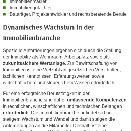
Immobilienmakler
o
Immobiliengutachter
o
Bauträger, Projektentwickler und rechtsberatende Berufe
k
i
Dynamisches Wachstum in der
e
Immobilienbranche
b
a
Spezielle Anforderungen ergeben sich durch die Stellung
n
der Immobilie als Wohnraum, Arbeitsplatz sowie als
n
zukunftssichere Wertanlage
. Zur Bewirtschaftung von
e
Immobilien ist eine Vielzahl an gesetzlichen Vorschriften,
r
fachlichen Kenntnissen, Erfahrungswerten sowie
,
wirtschaftlichem und steuerlichem Wissen erforderlich.
d
Für eine erfolgreiche Berufstätigkeit in der
e
Immobilienbranche sind daher
umfassende Kompetenzen
r
in rechtlichen, wirtschaftlichen und technischen Belangen
D
erforderlich
. Die Immobilienbranche befindet sich in
a
stetigem Wachstum und Wandel und damit steigen die
t
Anforderungen an die Mitarbeiter. Deshalb ist eine
e