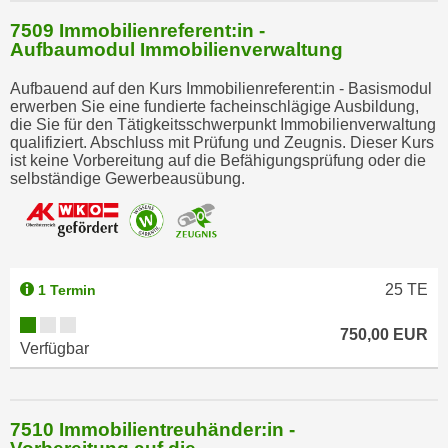
b
7509 Immobilienreferent:in -
z
Aufbaumodul Immobilienverwaltung
u
l
Aufbauend auf den Kurs Immobilienreferent:in - Basismodul
erwerben Sie eine fundierte facheinschlägige Ausbildung,
e
die Sie für den Tätigkeitsschwerpunkt Immobilienverwaltung
h
qualifiziert. Abschluss mit Prüfung und Zeugnis. Dieser Kurs
n
ist keine Vorbereitung auf die Befähigungsprüfung oder die
selbständige Gewerbeausübung.
e
n
.
25
TE
1 Termin
750,00 EUR
Verfügbar
7510 Immobilientreuhänder:in -