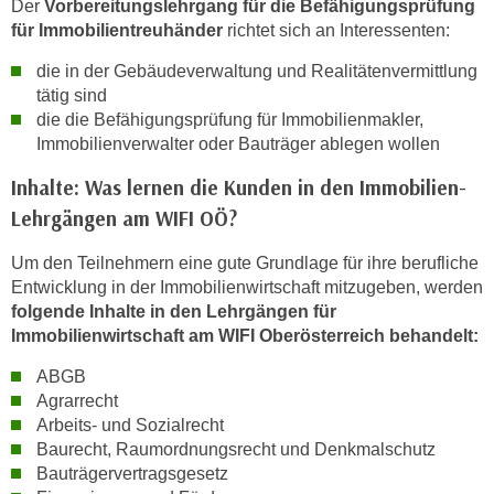
Der
Vorbereitungslehrgang für die Befähigungsprüfung
t
für Immobilientreuhänder
richtet sich an Interessenten:
i
die in der Gebäudeverwaltung und Realitätenvermittlung
e
tätig sind
r
die die Befähigungsprüfung für Immobilienmakler,
e
Immobilienverwalter oder Bauträger ablegen wollen
n
"
Inhalte: Was lernen die Kunden in den Immobilien-
,
Lehrgängen am WIFI OÖ?
u
m
Um den Teilnehmern eine gute Grundlage für ihre berufliche
Entwicklung in der Immobilienwirtschaft mitzugeben, werden
a
folgende Inhalte in den Lehrgängen für
l
Immobilienwirtschaft am WIFI Oberösterreich behandelt:
l
e
ABGB
A
Agrarrecht
r
Arbeits- und Sozialrecht
t
Baurecht, Raumordnungsrecht und Denkmalschutz
Bauträgervertragsgesetz
e