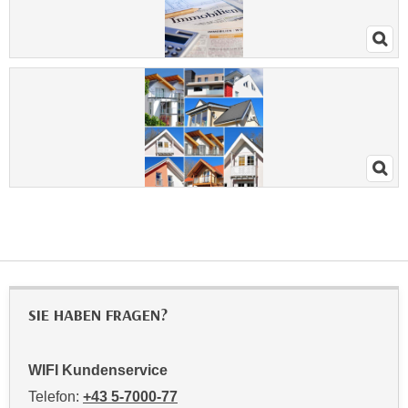
i
e
r
e
n
o
d
e
r
k
l
i
c
k
SIE HABEN FRAGEN?
e
n
S
WIFI Kundenservice
i
Telefon:
+43 5-7000-77
e