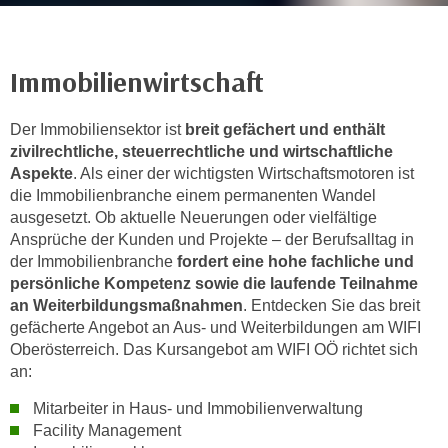
r
h
a
Immobilienwirtschaft
l
t
e
Der Immobiliensektor ist
breit gefächert und enthält
n
zivilrechtliche, steuerrechtliche und wirtschaftliche
Aspekte
. Als einer der wichtigsten Wirtschaftsmotoren ist
S
die Immobilienbranche einem permanenten Wandel
i
ausgesetzt. Ob aktuelle Neuerungen oder vielfältige
e
Ansprüche der Kunden und Projekte – der Berufsalltag in
i
der Immobilienbranche
fordert eine hohe fachliche und
n
persönliche Kompetenz sowie die laufende Teilnahme
d
an Weiterbildungsmaßnahmen
. Entdecken Sie das breit
i
gefächerte Angebot an Aus- und Weiterbildungen am WIFI
e
Oberösterreich. Das Kursangebot am WIFI OÖ richtet sich
s
an:
e
Mitarbeiter in Haus- und Immobilienverwaltung
m
Facility Management
C