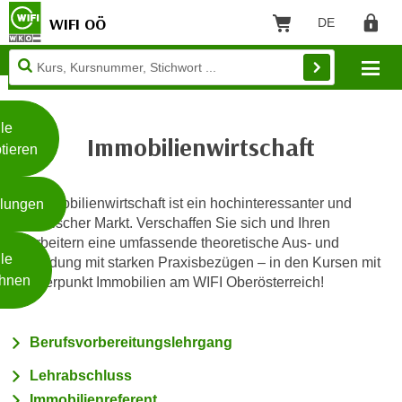
WIFI OÖ
DE
Sprache: Deut
Warenkorb
Regist
Unsere
Mo
Webseite
Zum Inhalt springen
Zur Fußzeile springen
nutzt
Cookies
le
Immobilienwirtschaft
tieren
W
e
Die Immobilienwirtschaft ist ein hochinteressanter und
llungen
i
dynamischer Markt. Verschaffen Sie sich und Ihren
t
Mitarbeitern eine umfassende theoretische Aus- und
Weiterlesen
e
le
Fortbildung mit starken Praxisbezügen – in den Kursen mit
r
hnen
Schwerpunkt Immobilien am WIFI Oberösterreich!
e
I
- nur für sichtbaren Text
n
Berufsvorbereitungslehrgang
f
Lehrabschluss
o
Immobilienreferent
r