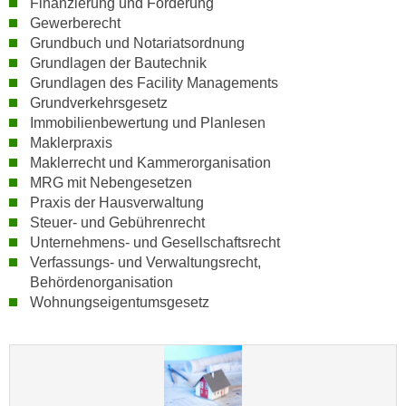
Finanzierung und Förderung
n
Gewerberecht
v
Grundbuch und Notariatsordnung
o
Grundlagen der Bautechnik
n
Grundlagen des Facility Managements
C
Grundverkehrsgesetz
o
Immobilienbewertung und Planlesen
o
Maklerpraxis
k
Maklerrecht und Kammerorganisation
i
MRG mit Nebengesetzen
e
Praxis der Hausverwaltung
Steuer- und Gebührenrecht
s
Unternehmens- und Gesellschaftsrecht
z
Verfassungs- und Verwaltungsrecht,
u
Behördenorganisation
a
Wohnungseigentumsgesetz
k
z
e
p
t