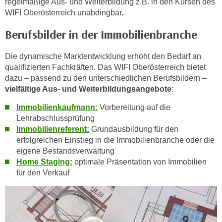
regelmäßige Aus- und Weiterbildung z.B. in den Kursen des
n
WIFI Oberösterreich unabdingbar.
s
Berufsbilder in der Immobilienbranche
c
h
Die dynamische Marktentwicklung erhöht den Bedarf an
u
qualifizierten Fachkräften. Das WIFI Oberösterreich bietet
t
dazu – passend zu den unterschiedlichen Berufsbildern –
z
vielfältige Aus- und Weiterbildungsangebote
:
e
r
Immobilienkaufmann:
Vorbereitung auf die
Lehrabschlussprüfung
k
Immobilienreferent:
Grundausbildung für den
l
erfolgreichen Einstieg in die Immobilienbranche oder die
ä
eigene Bestandsverwaltung
r
Home Staging:
optimale Präsentation von Immobilien
u
für den Verkauf
n
g
s
o