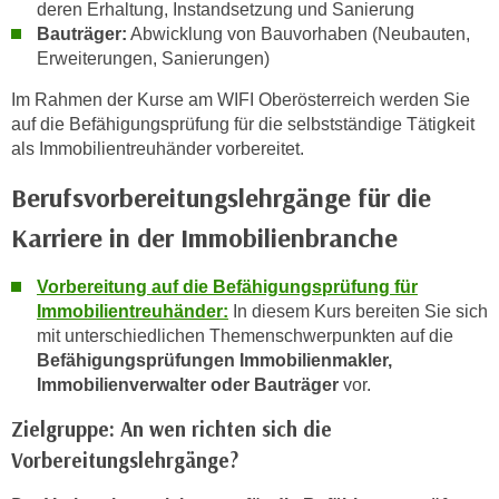
deren Erhaltung, Instandsetzung und Sanierung
k
Bauträger:
Abwicklung von Bauvorhaben (Neubauten,
e
Erweiterungen, Sanierungen)
n
S
Im Rahmen der Kurse am WIFI Oberösterreich werden Sie
i
auf die Befähigungsprüfung für die selbstständige Tätigkeit
als Immobilientreuhänder vorbereitet.
e
a
Berufsvorbereitungslehrgänge für die
u
f
Karriere in der Immobilienbranche
"
A
Vorbereitung auf die Befähigungsprüfung für
l
Immobilientreuhänder:
In diesem Kurs bereiten Sie sich
mit unterschiedlichen Themenschwerpunkten auf die
l
Befähigungsprüfungen Immobilienmakler,
e
Immobilienverwalter oder Bauträger
vor.
a
k
Zielgruppe: An wen richten sich die
z
Vorbereitungslehrgänge?
e
p