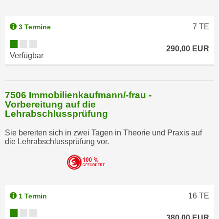
u
l
7
TE
3 Termine
a
s
290,00 EUR
s
Verfügbar
e
n
,
7506 Immobilienkaufmann/-frau -
d
Vorbereitung auf die
i
Lehrabschlussprüfung
e
Sie bereiten sich in zwei Tagen in Theorie und Praxis auf
S
die Lehrabschlussprüfung vor.
i
e
a
u
s
16
TE
1 Termin
w
380,00 EUR
ä