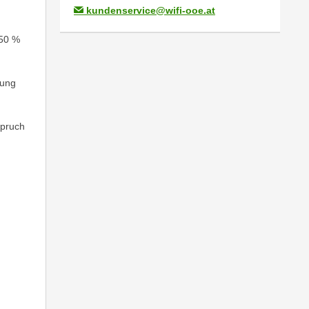
kundenservice@wifi-ooe.at
 50 %
lung
spruch