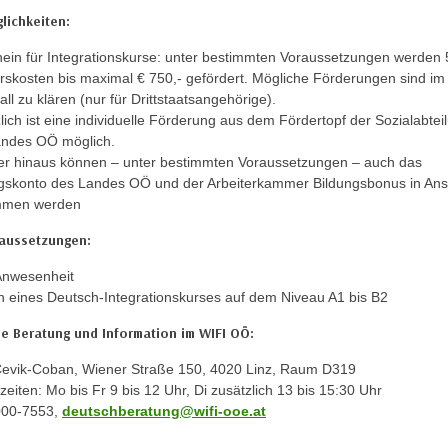
lichkeiten:
ein für Integrationskurse: unter bestimmten Voraussetzungen werden
rskosten bis maximal € 750,- gefördert. Mögliche Förderungen sind im
all zu klären (nur für Drittstaatsangehörige).
lich ist eine individuelle Förderung aus dem Fördertopf der Sozialabtei
andes OÖ möglich.
r hinaus können – unter bestimmten Voraussetzungen – auch das
gskonto des Landes OÖ und der Arbeiterkammer Bildungsbonus in An
men werden
aussetzungen:
Anwesenheit
 eines Deutsch-Integrationskurses auf dem Niveau A1 bis B2
e Beratung und Information im WIFI OÖ:
 Cevik-Coban, Wiener Straße 150, 4020 Linz, Raum D319
eiten: Mo bis Fr 9 bis 12 Uhr, Di zusätzlich 13 bis 15:30 Uhr
7000-7553,
deutschberatung@wifi-ooe.at