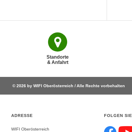
e
r
h
a
l
t
e
n
Standorte
S
& Anfahrt
i
e
i
n
© 2026 by WIFI Oberösterreich / Alle Rechte vorbehalten
d
i
e
s
ADRESSE
FOLGEN SIE
e
m
WIFI Oberösterreich