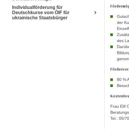
r
Fördermög
Individualförderung für
m
Deutschkurse vom ÖIF für
Gutsch
ukrainische Staatsbürger
a
der Ku
t
Einzelf
i
Zusätz
o
des L
Darübe
n
Bildun
e
genom
n
z
Fördervor
u
80 % 
C
Besuch
o
o
Kostenlos
k
Frau Elif
i
Beratungsz
e
Tel.: 05/
s