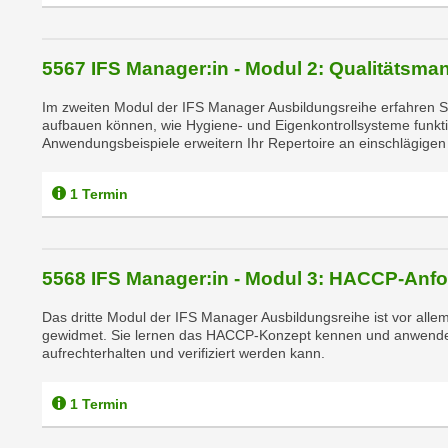
C
o
o
5567 IFS Manager:in - Modul 2: Qualitätsm
k
i
Im zweiten Modul der IFS Manager Ausbildungsreihe erfahren S
aufbauen können, wie Hygiene- und Eigenkontrollsysteme funkt
e
Anwendungsbeispiele erweitern Ihr Repertoire an einschlägigen
b
a
1 Termin
n
n
e
r
5568 IFS Manager:in - Modul 3: HACCP-Anf
,
Das dritte Modul der IFS Manager Ausbildungsreihe ist vor al
d
gewidmet. Sie lernen das HACCP-Konzept kennen und anwenden 
e
aufrechterhalten und verifiziert werden kann.
r
D
1 Termin
a
t