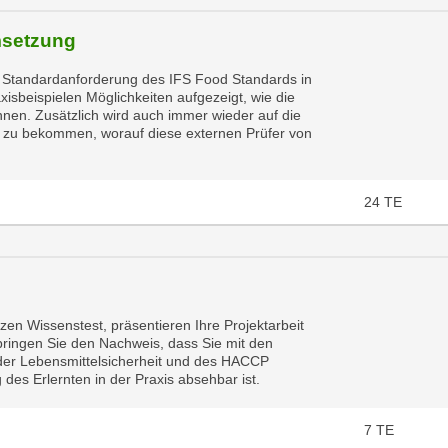
msetzung
e Standardanforderung des IFS Food Standards in
axisbeispielen Möglichkeiten aufgezeigt, wie die
nen. Zusätzlich wird auch immer wieder auf die
r zu bekommen, worauf diese externen Prüfer von
24
TE
zen Wissenstest, präsentieren Ihre Projektarbeit
bringen Sie den Nachweis, dass Sie mit den
 der Lebensmittelsicherheit und des HACCP
es Erlernten in der Praxis absehbar ist.
7
TE