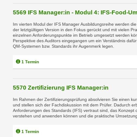
e
5569 IFS Manager:in - Modul 4: IFS-Food-U
n
s
Im vierten Modul der IFS Manager Ausbildungsreihe werden di
c
der letztgültigen Version in den Fokus gerückt und mit vielen Pr
h
einzelnen Anforderungspunkte im Betrieb umgesetzt werden kön
Perspektive des Auditors eingegangen um ein Verständnis dafü
u
QM-Systemen bzw. Standards ihr Augenmerk legen.
t
z
1 Termin
e
r
k
l
5570 Zertifizierung IFS Manager:in
ä
Im Rahmen der Zertifizierungsprüfung absolvieren Sie einen kur
r
und stellen sich der Fachdiskussion mit dem Prüfer. Dadurch er
u
Anforderungen des Standards (IFS) vertraut sind, das Konzept
n
verstehen und anwenden können und die praktische Umsetzung d
g
s
1 Termin