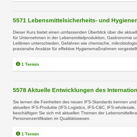
o
w
i
5571 Lebensmittelsicherheits- und Hygien
e
i
Dieser Kurs bietet einen umfassenden Überblick über die aktuel
m
für Unternehmen in der Lebensmittelproduktion, Gastronomie un
Leitlinien unterschieden, Gefahren wie chemische, mikrobiologis
I
praxisnahe Ansätze für effektive Hygienemaßnahmen vorgestellt
m
p
1 Termin
r
e
s
s
5578 Aktuelle Entwicklungen des Internatio
u
Sie lernen die Feinheiten des neuen IFS-Standards kennen und 
m
aktuellen IFS-Produkte (IFS-Logistics, IFS-C&C, IFS-wholesale
.
beschäftigen Sie sich mit aktuellen Themen der Lebensmittelbra
K
Personenzertifikaten im Qualitätswesen.
l
i
1 Termin