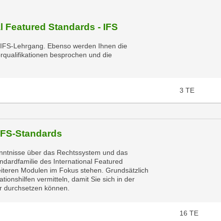
l Featured Standards - IFS
um IFS-Lehrgang. Ebenso werden Ihnen die
rqualifikationen besprochen und die
3
TE
 IFS-Standards
nntnisse über das Rechtssystem und das
ndardfamilie des International Featured
eiteren Modulen im Fokus stehen. Grundsätzlich
onshilfen vermitteln, damit Sie sich in der
er durchsetzen können.
16
TE