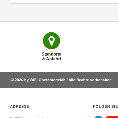
c
k
e
n
S
i
e
a
u
Standorte
& Anfahrt
f
"
A
l
© 2026 by WIFI Oberösterreich / Alle Rechte vorbehalten
l
e
a
k
ADRESSE
FOLGEN SIE
z
e