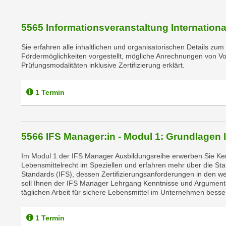
e
r
h
5565 Informationsveranstaltung Internationa
a
Sie erfahren alle inhaltlichen und organisatorischen Details z
l
Fördermöglichkeiten vorgestellt, mögliche Anrechnungen von Vo
t
Prüfungsmodalitäten inklusive Zertifizierung erklärt.
e
n
1 Termin
S
i
e
i
5566 IFS Manager:in - Modul 1: Grundlagen
n
Im Modul 1 der IFS Manager Ausbildungsreihe erwerben Sie Ke
d
Lebensmittelrecht im Speziellen und erfahren mehr über die Sta
i
Standards (IFS), dessen Zertifizierungsanforderungen in den w
e
soll Ihnen der IFS Manager Lehrgang Kenntnisse und Argumentati
täglichen Arbeit für sichere Lebensmittel im Unternehmen bess
s
e
1 Termin
m