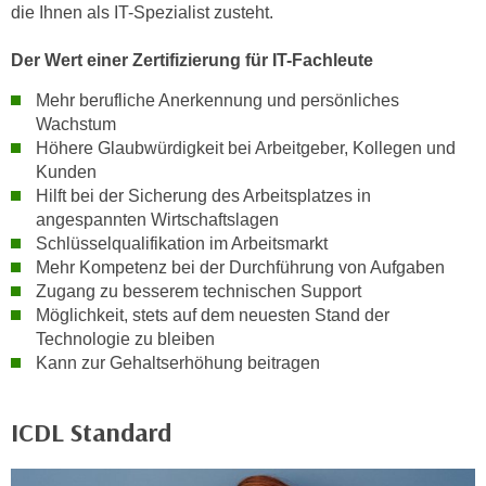
n
die Ihnen als IT-Spezialist zusteht.
v
o
Der Wert einer Zertifizierung für IT-Fachleute
n
Mehr berufliche Anerkennung und persönliches
C
Wachstum
o
Höhere Glaubwürdigkeit bei Arbeitgeber, Kollegen und
o
Kunden
k
Hilft bei der Sicherung des Arbeitsplatzes in
i
angespannten Wirtschaftslagen
e
Schlüsselqualifikation im Arbeitsmarkt
Mehr Kompetenz bei der Durchführung von Aufgaben
s
Zugang zu besserem technischen Support
z
Möglichkeit, stets auf dem neuesten Stand der
u
Technologie zu bleiben
a
Kann zur Gehaltserhöhung beitragen
k
z
e
ICDL Standard
p
t