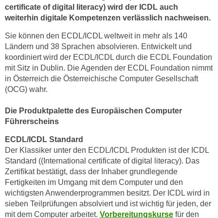
r
certificate of digital literacy) wird der ICDL auch
h
weiterhin digitale Kompetenzen verlässlich nachweisen.
a
Sie können den ECDL/ICDL weltweit in mehr als 140
l
Ländern und 38 Sprachen absolvieren. Entwickelt und
t
koordiniert wird der ECDL/ICDL durch die ECDL Foundation
e
mit Sitz in Dublin. Die Agenden der ECDL Foundation nimmt
n
in Österreich die Österreichische Computer Gesellschaft
S
(OCG) wahr.
i
e
Die Produktpalette des Europäischen Computer
i
Führerscheins
n
ECDL/ICDL Standard
d
Der Klassiker unter den ECDL/ICDL Produkten ist der ICDL
i
Standard ((International certificate of digital literacy). Das
e
Zertifikat bestätigt, dass der Inhaber grundlegende
s
Fertigkeiten im Umgang mit dem Computer und den
e
wichtigsten Anwenderprogrammen besitzt. Der ICDL wird in
m
sieben Teilprüfungen absolviert und ist wichtig für jeden, der
C
mit dem Computer arbeitet.
Vorbereitungskurse
für den