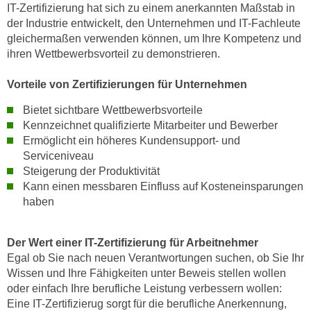
IT-Zertifizierung hat sich zu einem anerkannten Maßstab in
t
der Industrie entwickelt, den Unternehmen und IT-Fachleute
i
gleichermaßen verwenden können, um Ihre Kompetenz und
e
ihren Wettbewerbsvorteil zu demonstrieren.
r
e
Vorteile von Zertifizierungen für Unternehmen
n
Bietet sichtbare Wettbewerbsvorteile
"
Kennzeichnet qualifizierte Mitarbeiter und Bewerber
,
Ermöglicht ein höheres Kundensupport- und
u
Serviceniveau
m
Steigerung der Produktivität
a
Kann einen messbaren Einfluss auf Kosteneinsparungen
l
haben
l
e
Der Wert einer IT-Zertifizierung für Arbeitnehmer
A
Egal ob Sie nach neuen Verantwortungen suchen, ob Sie Ihr
r
Wissen und Ihre Fähigkeiten unter Beweis stellen wollen
t
oder einfach Ihre berufliche Leistung verbessern wollen:
e
Eine IT-Zertifizierug sorgt für die berufliche Anerkennung,