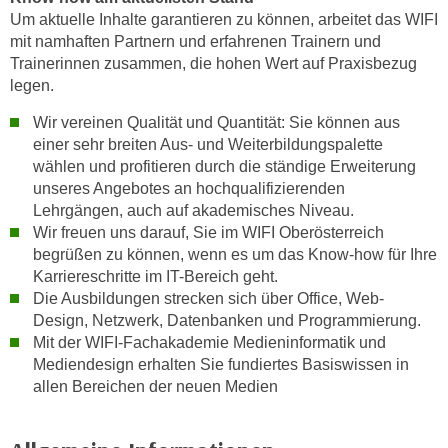
w
Um aktuelle Inhalte garantieren zu können, arbeitet das WIFI
i
mit namhaften Partnern und erfahrenen Trainern und
e
Trainerinnen zusammen, die hohen Wert auf Praxisbezug
i
legen.
m
Wir vereinen Qualität und Quantität: Sie können aus
I
einer sehr breiten Aus- und Weiterbildungspalette
m
wählen und profitieren durch die ständige Erweiterung
p
unseres Angebotes an hochqualifizierenden
r
Lehrgängen, auch auf akademisches Niveau.
e
Wir freuen uns darauf, Sie im WIFI Oberösterreich
s
begrüßen zu können, wenn es um das Know-how für Ihre
s
Karriereschritte im IT-Bereich geht.
u
Die Ausbildungen strecken sich über Office, Web-
m
Design, Netzwerk, Datenbanken und Programmierung.
Mit der WIFI-Fachakademie Medieninformatik und
.
Mediendesign erhalten Sie fundiertes Basiswissen in
K
allen Bereichen der neuen Medien
l
i
c