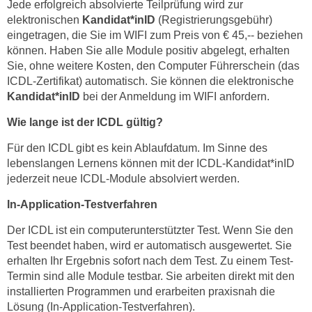
h
Jede erfolgreich absolvierte Teilprüfung wird zur
elektronischen
Kandidat*inID
(Registrierungsgebühr)
n
eingetragen, die Sie im WIFI zum Preis von € 45,-- beziehen
e
können. Haben Sie alle Module positiv abgelegt, erhalten
n
Sie, ohne weitere Kosten, den Computer Führerschein (das
"
ICDL-Zertifikat) automatisch. Sie können die elektronische
,
Kandidat*inID
bei der Anmeldung im WIFI anfordern.
u
m
Wie lange ist der ICDL gültig?
d
Für den ICDL gibt es kein Ablaufdatum. Im Sinne des
i
lebenslangen Lernens können mit der ICDL-Kandidat*inID
e
jederzeit neue ICDL-Module absolviert werden.
C
In-Application-Testverfahren
o
o
Der ICDL ist ein computerunterstützter Test. Wenn Sie den
k
Test beendet haben, wird er automatisch ausgewertet. Sie
i
erhalten Ihr Ergebnis sofort nach dem Test. Zu einem Test-
e
Termin sind alle Module testbar. Sie arbeiten direkt mit den
s
installierten Programmen und erarbeiten praxisnah die
a
Lösung (In-Application-Testverfahren).