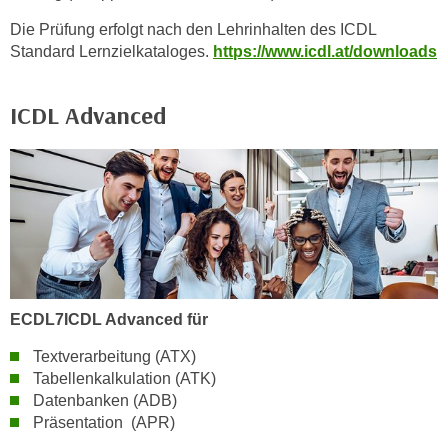
b
Die Prüfung erfolgt nach den Lehrinhalten des ICDL
z
Standard Lernzielkataloges.
https://www.icdl.at/downloads
u
l
e
ICDL Advanced
h
n
e
n
.
ECDL7ICDL Advanced für
Textverarbeitung (ATX)
Tabellenkalkulation (ATK)
Datenbanken (ADB)
Präsentation (APR)