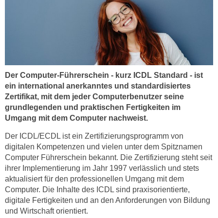
i
e
r
e
n
o
Der Computer-Führerschein - kurz ICDL Standard - ist
d
ein international anerkanntes und standardisiertes
e
Zertifikat, mit dem jeder Computerbenutzer seine
r
grundlegenden und praktischen Fertigkeiten im
k
Umgang mit dem Computer nachweist.
l
i
Der ICDL/ECDL ist ein Zertifizierungsprogramm von
digitalen Kompetenzen und vielen unter dem Spitznamen
c
Computer Führerschein bekannt. Die Zertifizierung steht seit
k
ihrer Implementierung im Jahr 1997 verlässlich und stets
e
aktualisiert für den professionellen Umgang mit dem
n
Computer. Die Inhalte des ICDL sind praxisorientierte,
S
digitale Fertigkeiten und an den Anforderungen von Bildung
i
und Wirtschaft orientiert.
e