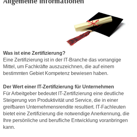
Allgemeine Informationen
k
e
n
S
i
e
a
Was ist eine Zertifizierung?
u
Eine Zertifizierung ist in der IT-Branche das vorrangige
f
Mittel, um Fachkräfte auszuzeichnen, die auf einem
"
bestimmten Gebiet Kompetenz bewiesen haben.
A
l
Der Wert einer IT-Zertifizierung für Unternehmen
l
Für Arbeitgeber bedeutet IT-Zertifizierung eine deutliche
e
Steigerung von Produktivität und Service, die in einer
greifbaren Unternehmensrendite resultiert. IT-Fachleuten
a
bietet eine Zertifizierung die notwendige Anerkennung, die
k
Ihre persönliche und berufliche Entwicklung voranbringen
z
kann.
e
p