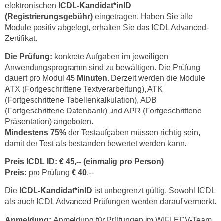
elektronischen
ICDL-Kandidat*inID
(Registrierungsgebühr)
eingetragen. Haben Sie alle
Module positiv abgelegt, erhalten Sie das ICDL Advanced-
Zertifikat.
Die Prüfung:
konkrete Aufgaben im jeweiligen
Anwendungsprogramm sind zu bewältigen. Die Prüfung
dauert pro Modul
45 Minuten
. Derzeit werden die Module
ATX (Fortgeschrittene Textverarbeitung), ATK
(Fortgeschrittene Tabellenkalkulation), ADB
(Fortgeschrittene Datenbank) und APR (Fortgeschrittene
Präsentation) angeboten.
Mindestens 75%
der Testaufgaben müssen richtig sein,
damit der Test als bestanden bewertet werden kann.
Preis ICDL ID
: € 45,-- (einmalig pro Person)
Preis:
pro Prüfung
€ 40
,--
Die
ICDL-Kandidat*inID
ist unbegrenzt gültig, Sowohl ICDL
als auch ICDL Advanced Prüfungen werden darauf vermerkt.
Anmeldung:
Anmeldung für Prüfungen im WIFI EDV-Team