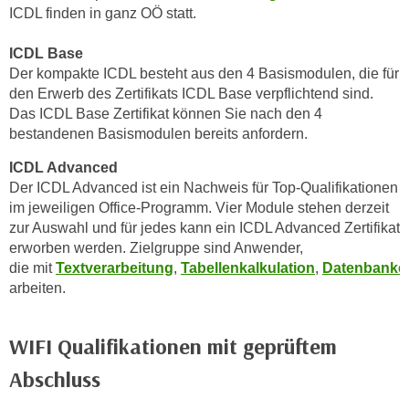
ICDL finden in ganz OÖ statt.
o
o
ICDL Base
k
Der kompakte ICDL besteht aus den 4 Basismodulen, die für
i
den Erwerb des Zertifikats ICDL Base verpflichtend sind.
e
Das ICDL Base Zertifikat können Sie nach den 4
b
bestandenen Basismodulen bereits anfordern.
a
n
ICDL Advanced
Der ICDL Advanced ist ein Nachweis für Top-Qualifikationen
n
im jeweiligen Office-Programm. Vier Module stehen derzeit
e
zur Auswahl und für jedes kann ein ICDL Advanced Zertifikat
r
erworben werden. Zielgruppe sind Anwender,
,
die mit
Textverarbeitung
,
Tabellenkalkulation
,
Datenbanke
d
arbeiten.
e
r
WIFI Qualifikationen mit geprüftem
D
a
Abschluss
t
e