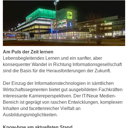
n
s
c
h
u
t
z
Am Puls der Zeit lernen
e
Lebensbegleitendes Lernen und ein sanfter, aber
r
konsequenter Wandel in Richtung Informationsgesellschaft
k
sind die Basis für die Herausforderungen der Zukunft.
l
ä
Der Einzug der Informationstechnologien in sämtlichen
r
Wirtschaftssegmenten bietet gut ausgebildeten Fachkräften
u
interessante Karriereperspektiven. Der IT/Neue Medien-
Bereich ist geprägt von raschen Entwicklungen, komplexen
n
Inhalten und facettenreicher Vielfalt an
g
Ausbildungsmöglichkeiten.
s
o
Know-how am aktuellsten Stand