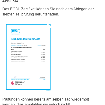
Zertifikat
u
Das ECDL Zertifikat können Sie nach dem Ablegen der
l
siebten Teilprüfung herunterladen.
a
s
s
e
n
,
d
i
e
S
i
e
a
u
s
w
Prüfungen können bereits am selben Tag wiederholt
werden, dies empfehlen wir jedoch nicht!
ä