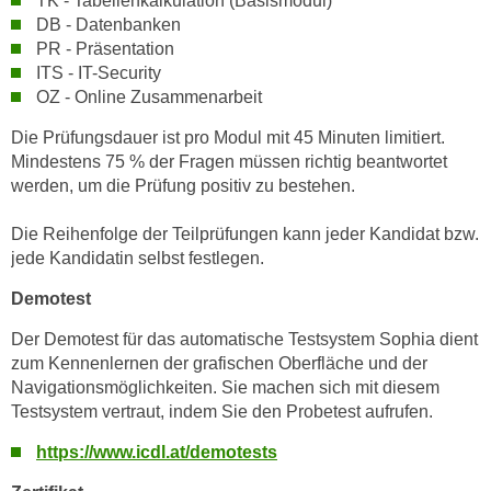
TK - Tabellenkalkulation (Basismodul)
u
DB - Datenbanken
m
PR - Präsentation
n
ITS - IT-Security
u
OZ - Online Zusammenarbeit
r
Die Prüfungsdauer ist pro Modul mit 45 Minuten limitiert.
j
Mindestens 75 % der Fragen müssen richtig beantwortet
e
werden, um die Prüfung positiv zu bestehen.
n
e
Die Reihenfolge der Teilprüfungen kann jeder Kandidat bzw.
C
jede Kandidatin selbst festlegen.
o
o
Demotest
k
Der Demotest für das automatische Testsystem Sophia dient
i
zum Kennenlernen der grafischen Oberfläche und der
e
Navigationsmöglichkeiten. Sie machen sich mit diesem
s
Testsystem vertraut, indem Sie den Probetest aufrufen.
z
https://www.icdl.at/demotests
u
z