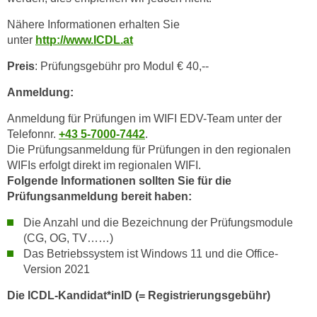
h
Nähere Informationen erhalten Sie
l
unter
http://www.ICDL.at
e
Preis
: Prüfungsgebühr pro Modul € 40,--
n
,
Anmeldung:
b
z
Anmeldung für Prüfungen im WIFI EDV-Team unter der
Telefonnr.
+43 5-7000-7442
.
w
Die Prüfungsanmeldung für Prüfungen in den regionalen
.
WIFIs erfolgt direkt im regionalen WIFI.
"
Folgende Informationen sollten Sie für die
A
Prüfungsanmeldung bereit haben:
l
l
Die Anzahl und die Bezeichnung der Prüfungsmodule
e
(CG, OG, TV……)
a
Das Betriebssystem ist Windows 11 und die Office-
Version 2021
b
l
Die ICDL-Kandidat*inID (= Registrierungsgebühr)
e