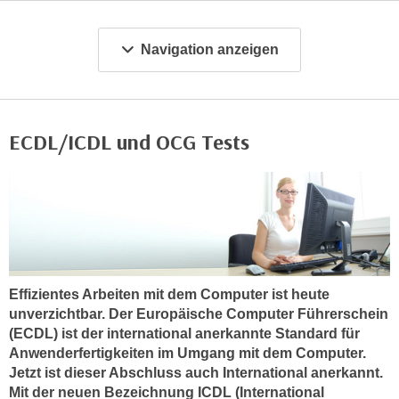
m
a
Navigation anzeigen
t
i
o
n
ECDL/ICDL und OCG Tests
e
n
z
u
C
o
o
Effizientes Arbeiten mit dem Computer ist heute
k
unverzichtbar. Der Europäische Computer Führerschein
i
(ECDL) ist der international anerkannte Standard für
e
Anwenderfertigkeiten im Umgang mit dem Computer.
s
Jetzt ist dieser Abschluss auch International anerkannt.
e
Mit der neuen Bezeichnung ICDL (International