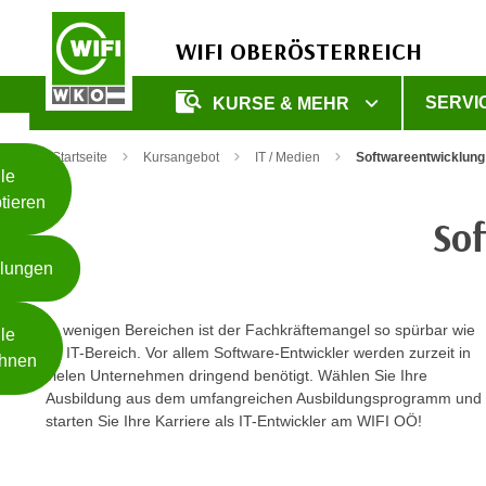
WIFI OBERÖSTERREICH
Unsere
SERVI
KURSE & MEHR
Webseite
Zum Inhalt springen
Zur Fußzeile springen
nutzt
Startseite
Kursangebot
IT / Medien
Softwareentwicklung
Cookies
le
tieren
W
So
e
llungen
i
t
Weiterlesen
e
In wenigen Bereichen ist der Fachkräftemangel so spürbar wie
le
r
im IT-Bereich. Vor allem Software-Entwickler werden zurzeit in
hnen
vielen Unternehmen dringend benötigt. Wählen Sie Ihre
e
Ausbildung aus dem umfangreichen Ausbildungsprogramm und
I
- nur für sichtbaren Text
starten Sie Ihre Karriere als IT-Entwickler am WIFI OÖ!
n
f
o