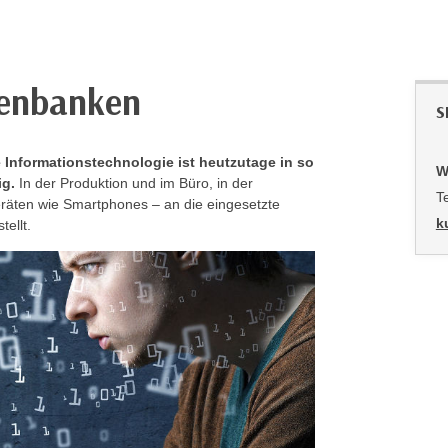
tenbanken
S
 Informationstechnologie ist heutzutage in so
W
ig.
In der Produktion und im Büro, in der
T
eräten wie Smartphones – an die eingesetzte
k
tellt.