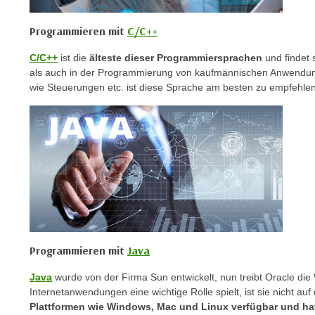
o
w
Programmieren mit
C/C++
i
e
C/C++
ist die
älteste dieser Programmiersprachen
und findet
i
als auch in der Programmierung von kaufmännischen Anwendu
m
wie Steuerungen etc. ist diese Sprache am besten zu empfehlen
I
m
p
r
e
s
s
u
m
Programmieren mit
Java
.
K
Java
wurde von der Firma Sun entwickelt, nun treibt Oracle die
l
Internetanwendungen eine wichtige Rolle spielt, ist sie nicht a
i
Plattformen wie Windows, Mac und Linux verfügbar und ha