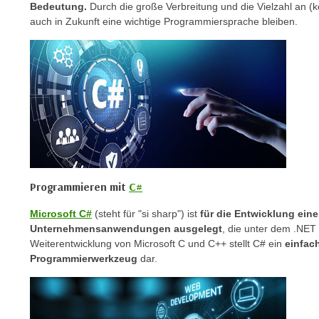
Bedeutung.
Durch die große Verbreitung und die Vielzahl an 
c
auch in Zukunft eine wichtige Programmiersprache bleiben.
k
e
n
S
i
e
a
u
f
"
Programmieren mit
C#
A
l
Microsoft C#
(steht für "si sharp") ist
für die Entwicklung ein
Unternehmensanwendungen ausgelegt
, die unter dem .NET
l
Weiterentwicklung von Microsoft C und C++ stellt C# ein
einfac
e
Programmierwerkzeug
dar.
a
k
z
e