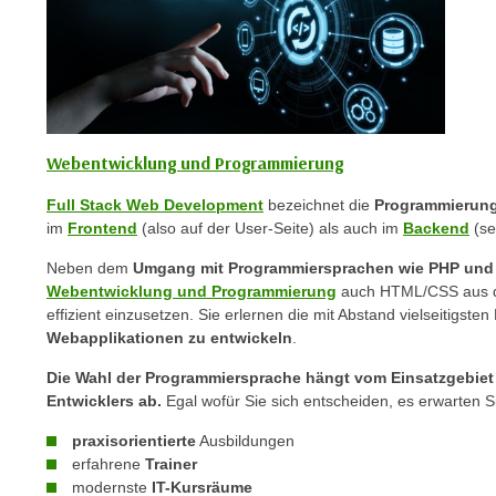
p
t
i
e
r
e
Webentwicklung und Programmierung
n
Full Stack Web Development
bezeichnet die
Programmierung
"
im
Frontend
(also auf der User-Seite) als auch im
Backend
(se
,
u
Neben dem
Umgang mit Programmiersprachen wie PHP und 
m
Webentwicklung und Programmierung
auch HTML/CSS aus de
a
effizient einzusetzen. Sie erlernen die mit Abstand vielseitigs
Webapplikationen zu entwickeln
.
l
l
Die Wahl der Programmiersprache hängt vom Einsatzgebiet
e
Entwicklers ab.
Egal wofür Sie sich entscheiden, es erwarten Si
A
praxisorientierte
Ausbildungen
r
erfahrene
Trainer
t
modernste
IT-Kursräume