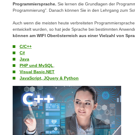
Programmiersprache.
Sie lernen die Grundlagen der Programm
e
Programmierung". Danach können Sie in den Lehrgang zum Sof
n
s
Auch wenn die meisten heute verbreiteten Programmiersprachen 
c
entwickelt wurden, so hat jede Sprache bei bestimmten Anwend
h
können am WIFI Oberösterreich aus einer Vielzahl von Spr
u
C/C++
t
C#
z
Java
e
PHP und MySQL
,
r
Visual Basic.NET
k
JavaScript, JQuery & Python
l
ä
r
u
n
g
s