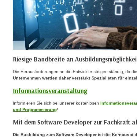
C
o
o
k
i
e
b
a
Riesige Bandbreite an Ausbildungsmöglichke
n
n
Die Herausforderungen an die Entwickler steigen ständig, da die 
e
Unternehmen werden daher verstärkt Spezialisten für einze
r
Informationsveranstaltung
,
d
Informieren Sie sich bei unserer kostenlosen
Informationsvera
e
und Programmierung
!
r
D
Mit dem Software Developer zur Fachkraft al
a
Die Ausbildung zum Software Developer ist die Kernausbil
t