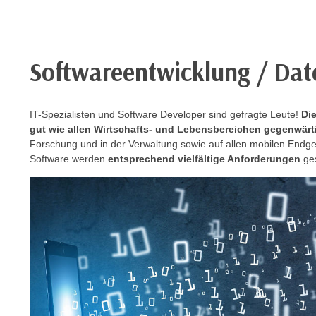
e
r
h
a
Softwareentwicklung / Da
l
t
e
IT-Spezialisten und Software Developer sind gefragte Leute!
Die
n
gut wie allen Wirtschafts- und Lebensbereichen gegenwärt
S
Forschung und in der Verwaltung sowie auf allen mobilen Endg
i
Software werden
entsprechend vielfältige Anforderungen
ges
e
i
n
d
i
e
s
e
m