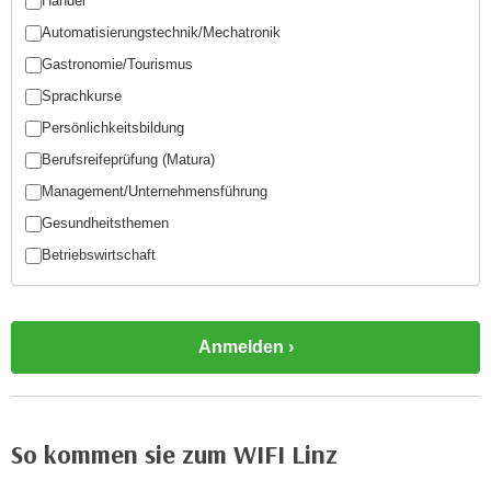
Handel
w
Automatisierungstechnik/Mechatronik
i
e
Gastronomie/Tourismus
i
Sprachkurse
m
Persönlichkeitsbildung
I
Berufsreifeprüfung (Matura)
m
p
Management/Unternehmensführung
r
Gesundheitsthemen
e
Betriebswirtschaft
s
s
u
m
.
K
l
So kommen sie zum WIFI Linz
i
c