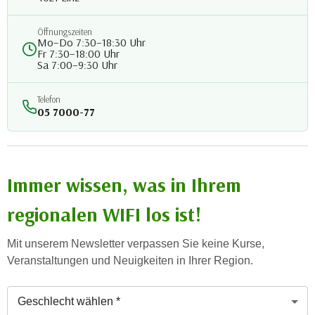
r
h
Öffnungszeiten
a
Mo–Do 7:30–18:30 Uhr
Fr 7:30–18:00 Uhr
l
Sa 7:00–9:30 Uhr
t
e
Telefon
n
05 7000-77
S
i
e
i
Immer wissen, was in Ihrem
n
d
regionalen WIFI los ist!
i
e
Mit unserem Newsletter verpassen Sie keine Kurse,
s
Veranstaltungen und Neuigkeiten in Ihrer Region.
e
m
Geschlecht (Pflichtfeld)
C