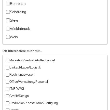
Rohrbach
n
s
Schärding
c
Steyr
h
Vöcklabruck
u
t
Wels
z
e
Ich interessiere mich für...
r
k
Marketing/Vertrieb/Außenhandel
l
Einkauf/Lager/Logistik
ä
Rechnungswesen
r
Office/Verwaltung/Personal
u
n
IT/EDV/KI
g
Grafik/Design
s
Produktion/Konstruktion/Fertigung
o