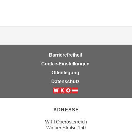
k
e
n
S
i
e
a
u
Barrierefreiheit
f
Cookie-Einstellungen
"
Offenlegung
A
Datenschutz
l
l
e
a
ADRESSE
k
z
WIFI Oberösterreich
e
Wiener Straße 150
p