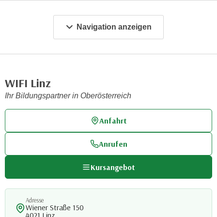
m
a
Navigation anzeigen
t
i
o
n
WIFI Linz
e
n
Ihr Bildungspartner in Oberösterreich
z
u
Anfahrt
C
o
Anrufen
o
k
Kursangebot
i
e
s
Adresse
Wiener Straße 150
e
4021 Linz