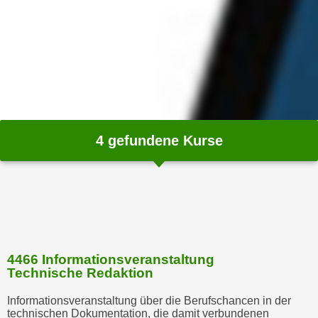
m
a
t
i
o
n
e
n
4
gefundene Kurse
z
u
C
o
o
k
i
4466 Informationsveranstaltung
Technische Redaktion
e
s
Informationsveranstaltung über die Berufschancen in der
e
technischen Dokumentation, die damit verbundenen