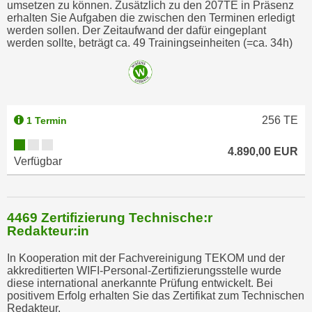
umsetzen zu können. Zusätzlich zu den 207TE in Präsenz
o
erhalten Sie Aufgaben die zwischen den Terminen erledigt
o
werden sollen. Der Zeitaufwand der dafür eingeplant
werden sollte, beträgt ca. 49 Trainingseinheiten (=ca. 34h)
k
i
e
b
a
256
TE
1 Termin
n
n
4.890,00 EUR
e
Verfügbar
r
,
d
4469 Zertifizierung Technische:r
e
Redakteur:in
r
In Kooperation mit der Fachvereinigung TEKOM und der
D
akkreditierten WIFI-Personal-Zertifizierungsstelle wurde
a
diese international anerkannte Prüfung entwickelt. Bei
t
positivem Erfolg erhalten Sie das Zertifikat zum Technischen
Redakteur.
e