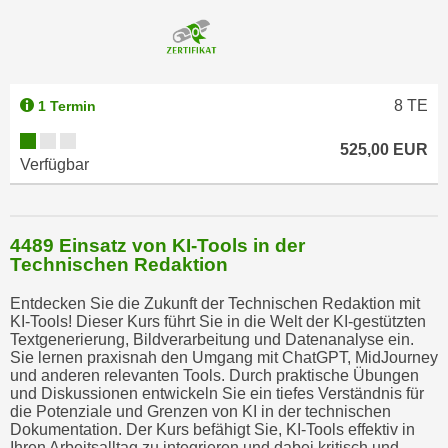
n
s
c
h
8
TE
1 Termin
u
t
525,00 EUR
Verfügbar
z
e
r
k
4489 Einsatz von KI-Tools in der
Technischen Redaktion
l
ä
Entdecken Sie die Zukunft der Technischen Redaktion mit
r
KI-Tools! Dieser Kurs führt Sie in die Welt der KI-gestützten
u
Textgenerierung, Bildverarbeitung und Datenanalyse ein.
Sie lernen praxisnah den Umgang mit ChatGPT, MidJourney
n
und anderen relevanten Tools. Durch praktische Übungen
g
und Diskussionen entwickeln Sie ein tiefes Verständnis für
s
die Potenziale und Grenzen von KI in der technischen
Dokumentation. Der Kurs befähigt Sie, KI-Tools effektiv in
o
Ihren Arbeitsalltag zu integrieren und dabei kritisch und