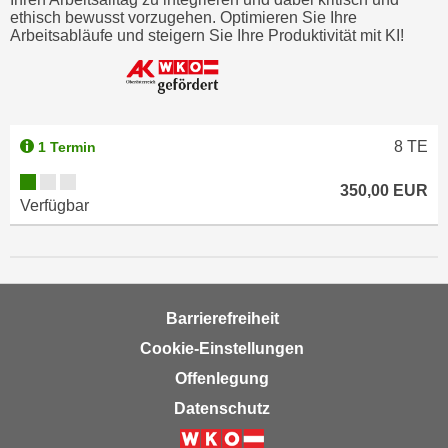
w
ethisch bewusst vorzugehen. Optimieren Sie Ihre
i
Arbeitsabläufe und steigern Sie Ihre Produktivität mit KI!
e
i
m
I
8
TE
1 Termin
m
p
350,00 EUR
r
Verfügbar
e
s
s
u
Barrierefreiheit
m
.
Cookie-Einstellungen
K
Offenlegung
l
Datenschutz
i
c