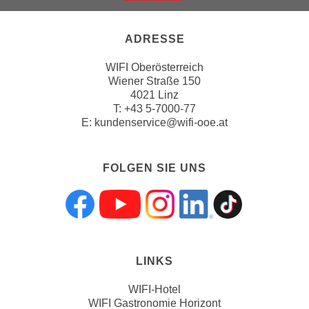
k
e
ADRESSE
n
S
WIFI Oberösterreich
i
Wiener Straße 150
e
4021 Linz
T:
+43 5-7000-77
a
E:
kundenservice@wifi-ooe.at
u
f
"
FOLGEN SIE UNS
A
l
l
Folgen sie uns a
Folgen sie uns
Folgen sie 
Folgen s
Folgen
e
a
k
LINKS
z
WIFI-Hotel
e
WIFI Gastronomie Horizont
p