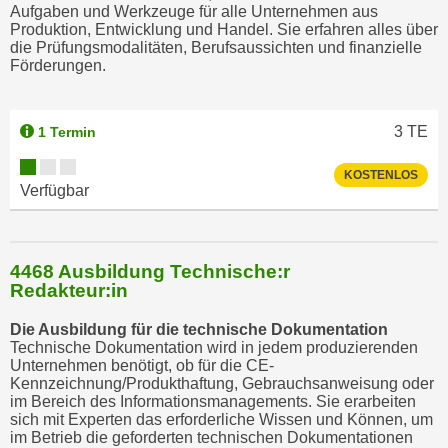
r
Aufgaben und Werkzeuge für alle Unternehmen aus
Produktion, Entwicklung und Handel. Sie erfahren alles über
h
die Prüfungsmodalitäten, Berufsaussichten und finanzielle
a
Förderungen.
l
t
e
3
TE
1 Termin
n
S
KOSTENLOS
Verfügbar
i
e
i
4468 Ausbildung Technische:r
n
Redakteur:in
d
i
Die Ausbildung für die technische Dokumentation
e
Technische Dokumentation wird in jedem produzierenden
Unternehmen benötigt, ob für die CE-
s
Kennzeichnung/Produkthaftung, Gebrauchsanweisung oder
e
im Bereich des Informationsmanagements. Sie erarbeiten
m
sich mit Experten das erforderliche Wissen und Können, um
im Betrieb die geforderten technischen Dokumentationen
C