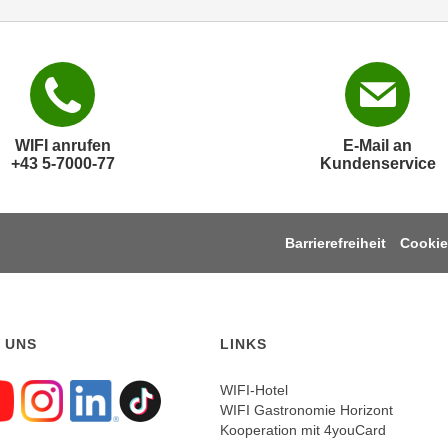
WIFI anrufen
E-Mail an
+43 5-7000-77
Kundenservice
Barrierefreiheit
Cookie
 UNS
LINKS
WIFI-Hotel
WIFI Gastronomie Horizont
gen sie uns auf Faceboo
Folgen sie uns auf Yout
Folgen sie uns auf In
Folgen sie uns auf
Folgen sie uns a
Kooperation mit 4youCard