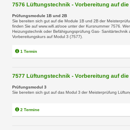
o
7576 Lüftungstechnik - Vorbereitung auf die
w
i
Prüfungsmodule 1B und 2B
Sie bereiten sich gut auf die Module 1B und 2B der Meisterprüfu
e
finden Sie auf www.wifi.at/ooe unter der Kursnummer 7576. We
i
Heizungstechnik oder Befähigungsprüfung Gas- Sanitärtechnik a
m
Vorbereitungskurs auf Modul 3 (7577).
I
m
1 Termin
p
r
e
7577 Lüftungstechnik - Vorbereitung auf die
s
s
Prüfungsmodul 3
u
Sie bereiten sich gut auf das Modul 3 der Meisterprüfung Lüftun
m
.
2 Termine
K
l
i