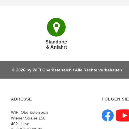
c
k
e
n
S
i
Standorte
e
& Anfahrt
a
u
f
© 2026 by WIFI Oberösterreich / Alle Rechte vorbehalten
"
A
l
l
ADRESSE
FOLGEN SIE
e
a
WIFI Oberösterreich
k
Wiener Straße 150
Fol
z
4021 Linz
e