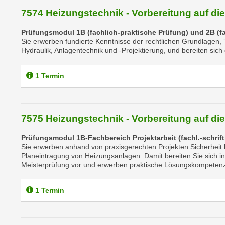
e
7574 Heizungstechnik - Vorbereitung auf die
n
Prüfungsmodul 1B (fachlich-praktische Prüfung) und 2B (f
s
Sie erwerben fundierte Kenntnisse der rechtlichen Grundlagen
c
Hydraulik, Anlagentechnik und -Projektierung, und bereiten sich
h
u
1 Termin
t
z
e
7575 Heizungstechnik - Vorbereitung auf die
r
k
Prüfungsmodul 1B-Fachbereich Projektarbeit (fachl.-schrift
l
Sie erwerben anhand von praxisgerechten Projekten Sicherheit
ä
Planeintragung von Heizungsanlagen. Damit bereiten Sie sich inte
Meisterprüfung vor und erwerben praktische Lösungskompeten
r
u
n
1 Termin
g
s