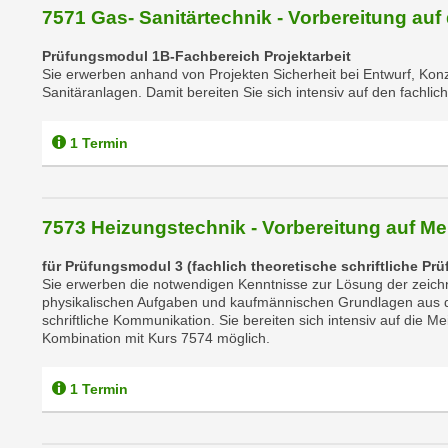
C
7571 Gas- Sanitärtechnik - Vorbereitung auf
o
Prüfungsmodul 1B-Fachbereich Projektarbeit
o
Sie erwerben anhand von Projekten Sicherheit bei Entwurf, Ko
k
Sanitäranlagen. Damit bereiten Sie sich intensiv auf den fachlich
i
e
1 Termin
b
a
n
7573 Heizungstechnik - Vorbereitung auf Mei
n
e
für Prüfungsmodul 3 (fachlich theoretische schriftliche Prü
r
Sie erwerben die notwendigen Kenntnisse zur Lösung der zeich
,
physikalischen Aufgaben und kaufmännischen Grundlagen aus 
schriftliche Kommunikation. Sie bereiten sich intensiv auf die M
d
Kombination mit Kurs 7574 möglich.
e
r
1 Termin
D
a
t