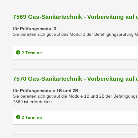
e
r
h
7569 Gas-Sanitärtechnik - Vorbereitung auf 
a
für Prüfungsmodul 3
l
Sie bereiten sich gut auf das Modul 3 der Befähigungsprüfung G
t
e
n
2 Termine
S
i
e
7570 Gas-Sanitärtechnik - Vorbereitung auf 
i
n
für Prüfungsmodule 1B und 2B
Sie bereiten sich gut auf die Module 1B und 2B der Befähigung
d
7569 ist erforderlich.
i
e
2 Termine
s
e
m