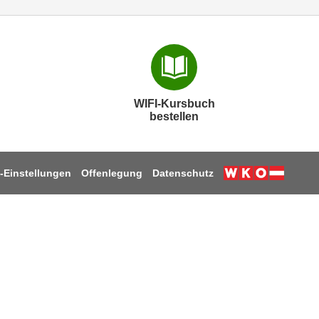
WIFI-Kursbuch
bestellen
-Einstellungen
Offenlegung
Datenschutz
k
ube
stagram
 LinkedIn
uf TikTok