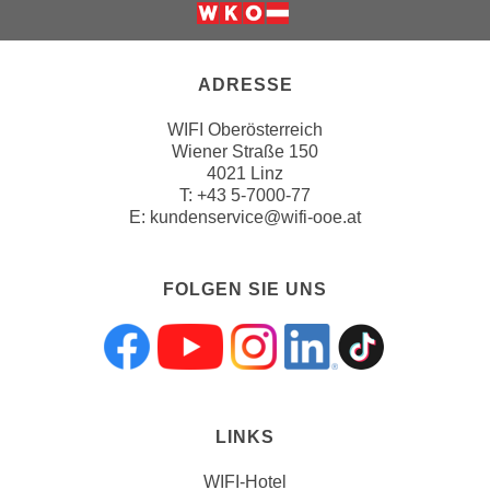
n
s
c
ADRESSE
h
WIFI Oberösterreich
u
Wiener Straße 150
t
4021 Linz
z
T:
+43 5-7000-77
e
E:
kundenservice@wifi-ooe.at
r
k
l
FOLGEN SIE UNS
ä
r
Folgen sie uns a
Folgen sie uns
Folgen sie 
Folgen s
Folgen
u
n
g
LINKS
s
o
WIFI-Hotel