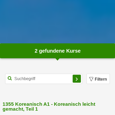
m
a
t
i
o
n
e
n
2
gefundene Kurse
z
u
C
o
Filtern
o
k
i
e
1355 Koreanisch A1 - Koreanisch leicht
s
gemacht, Teil 1
e