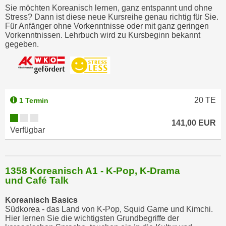
r
Sie möchten Koreanisch lernen, ganz entspannt und ohne
h
Stress? Dann ist diese neue Kursreihe genau richtig für Sie.
Für Anfänger ohne Vorkenntnisse oder mit ganz geringen
a
Vorkenntnissen. Lehrbuch wird zu Kursbeginn bekannt
l
gegeben.
t
e
n
S
20
TE
i
1 Termin
e
141,00 EUR
i
Verfügbar
n
d
i
1358 Koreanisch A1 - K-Pop, K-Drama
e
und Café Talk
s
e
Koreanisch Basics
Südkorea - das Land von K-Pop, Squid Game und Kimchi.
m
Hier lernen Sie die wichtigsten Grundbegriffe der
C