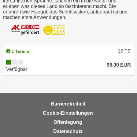
koreanischen Sprache, tauchen ein in die Kultur und
o
erleben was dieses Land so faszinierend macht. Sie
erfahren wie Hangul, das Schriftsystem, aufgebaut ist und
o
machen erste Anwendungen.
k
i
e
b
a
12
TE
1 Termin
n
n
96,00 EUR
Verfügbar
e
r
,
d
e
Barrierefreiheit
r
Cookie-Einstellungen
D
a
Offenlegung
t
Datenschutz
e