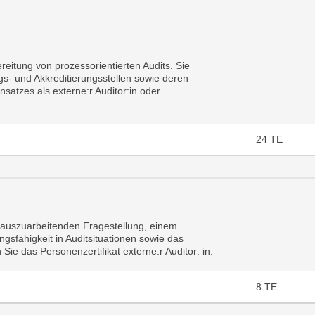
eitung von prozessorientierten Audits. Sie
gs- und Akkreditierungsstellen sowie deren
satzes als externe:r Auditor:in oder
24
TE
 auszuarbeitenden Fragestellung, einem
sfähigkeit in Auditsituationen sowie das
ie das Personenzertifikat externe:r Auditor: in.
8
TE