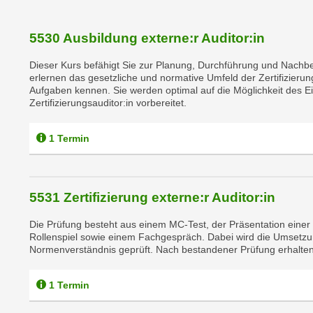
e
r
h
5530 Ausbildung externe:r Auditor:in
a
Dieser Kurs befähigt Sie zur Planung, Durchführung und Nachber
l
erlernen das gesetzliche und normative Umfeld der Zertifizierun
t
Aufgaben kennen. Sie werden optimal auf die Möglichkeit des Ein
e
Zertifizierungsauditor:in vorbereitet.
n
S
1 Termin
i
e
i
5531 Zertifizierung externe:r Auditor:in
n
d
Die Prüfung besteht aus einem MC-Test, der Präsentation einer
i
Rollenspiel sowie einem Fachgespräch. Dabei wird die Umsetzung
Normenverständnis geprüft. Nach bestandener Prüfung erhalten S
e
s
1 Termin
e
m