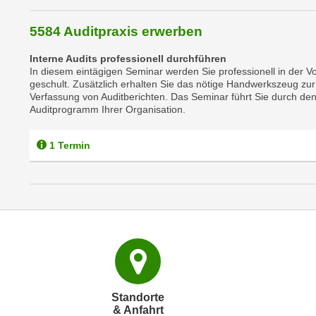
C
o
5584 Auditpraxis erwerben
o
k
Interne Audits professionell durchführen
In diesem eintägigen Seminar werden Sie professionell in der V
i
geschult. Zusätzlich erhalten Sie das nötige Handwerkszeug zur 
e
Verfassung von Auditberichten. Das Seminar führt Sie durch d
b
Auditprogramm Ihrer Organisation.
a
n
1 Termin
n
e
r
,
d
e
r
D
a
Standorte
& Anfahrt
t