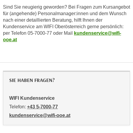
h
Sind Sie neugierig geworden? Bei Fragen zum Kursangebot
n
für (angehende) Personalmanager:innen und dem Wunsch
e
nach einer detaillierten Beratung, hilft Ihnen der
n
Kundenservice am WIFI Oberösterreich gerne persönlich:
"
per Telefon 05-7000-77 oder Mail
kundenservice@wifi-
,
ooe.at
u
m
d
i
e
SIE HABEN FRAGEN?
C
o
o
WIFI Kundenservice
k
Telefon:
+43 5-7000-77
i
kundenservice@wifi-ooe.at
e
s
a