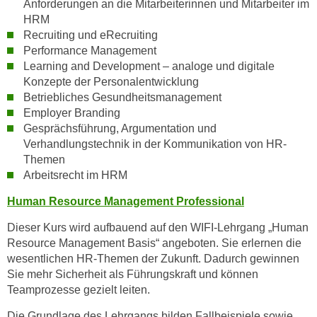
Anforderungen an die Mitarbeiterinnen und Mitarbeiter im
n
HRM
v
Recruiting und eRecruiting
o
Performance Management
n
Learning and Development – analoge und digitale
C
Konzepte der Personalentwicklung
o
Betriebliches Gesundheitsmanagement
o
Employer Branding
k
Gesprächsführung, Argumentation und
i
Verhandlungstechnik in der Kommunikation von HR-
e
Themen
s
Arbeitsrecht im HRM
z
Human Resource Management Professional
u
a
Dieser Kurs wird aufbauend auf den WIFI-Lehrgang „Human
k
Resource Management Basis“ angeboten. Sie erlernen die
wesentlichen HR-Themen der Zukunft. Dadurch gewinnen
z
Sie mehr Sicherheit als Führungskraft und können
e
Teamprozesse gezielt leiten.
p
t
Die Grundlage des Lehrgangs bilden Fallbeispiele sowie