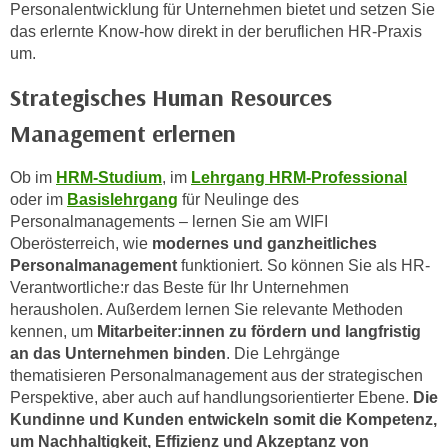
Personalentwicklung für Unternehmen bietet und setzen Sie
o
das erlernte Know-how direkt in der beruflichen HR-Praxis
o
um.
k
i
Strategisches Human Resources
e
Management erlernen
b
a
Ob im
HRM-Studium
, im
Lehrgang HRM-Professional
n
oder im
Basislehrgang
für Neulinge des
n
Personalmanagements – lernen Sie am WIFI
e
Oberösterreich, wie
modernes und ganzheitliches
r
Personalmanagement
funktioniert. So können Sie als HR-
,
Verantwortliche:r das Beste für Ihr Unternehmen
d
herausholen. Außerdem lernen Sie relevante Methoden
e
kennen, um
Mitarbeiter:innen zu fördern und langfristig
r
an das Unternehmen binden
. Die Lehrgänge
D
thematisieren Personalmanagement aus der strategischen
Perspektive, aber auch auf handlungsorientierter Ebene.
Die
a
Kundinne und Kunden entwickeln somit die Kompetenz,
t
um Nachhaltigkeit, Effizienz und Akzeptanz von
e