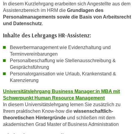
In diesem Kurzlehrgang erarbeiten sich Angestellte aus dem
a
Assistenzbereich im HRM die
Grundlagen des
u
Personalmanagements sowie die Basis von Arbeitsrecht
f
und Datenschutz
.
"
Inhalte des Lehrgangs HR-Assistenz:
E
i
Bewerbermanagement wie Evidenzhaltung und
n
Terminvereinbarungen
s
Personalbeschaffung wie Stellenausschreibung &
t
Gesprächsführung
e
Personalorganisation wie Urlaub, Krankenstand &
l
Karenzierung
l
Universitätslehrgang Business Manager:in MBA mit
u
Schwerpunkt Human Resource Management
n
In diesem Universitätslehrgang lernen Sie zusätzlich zu
g
Ihrem praktischen Know-how die
wissenschaftlich-
e
theoretischen Hintergründe
und schließen mit dem
n
akademischen Grad Master of Business Administration
"