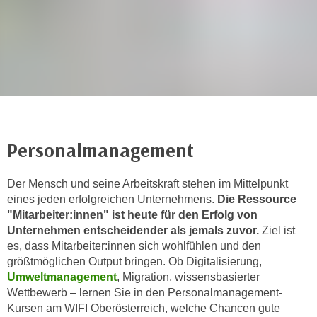
r
h
a
l
t
e
n
S
i
Personalmanagement
e
i
Der Mensch und seine Arbeitskraft stehen im Mittelpunkt
n
eines jeden erfolgreichen Unternehmens.
Die Ressource
d
"Mitarbeiter:innen" ist heute für den Erfolg von
i
Unternehmen entscheidender als jemals zuvor.
Ziel ist
e
es, dass Mitarbeiter:innen sich wohlfühlen und den
s
größtmöglichen Output bringen. Ob Digitalisierung,
e
Umweltmanagement
, Migration, wissensbasierter
Wettbewerb – lernen Sie in den Personalmanagement-
m
Kursen am WIFI Oberösterreich, welche Chancen gute
C