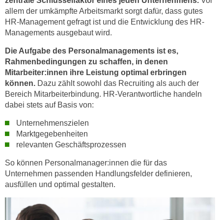
zentrale Schlüsselfaktor eines jeden Unternehmens.
Vor
w
allem der umkämpfte Arbeitsmarkt sorgt dafür, dass gutes
i
HR-Management gefragt ist und die Entwicklung des HR-
e
Managements ausgebaut wird.
i
m
Die Aufgabe des Personalmanagements ist es,
Rahmenbedingungen zu schaffen, in denen
I
Mitarbeiter:innen ihre Leistung optimal erbringen
m
können.
Dazu zählt sowohl das Recruiting als auch der
p
Bereich Mitarbeiterbindung. HR-Verantwortliche handeln
r
dabei stets auf Basis von:
e
s
Unternehmenszielen
s
Marktgegebenheiten
relevanten Geschäftsprozessen
u
m
So können Personalmanager:innen die für das
.
Unternehmen passenden Handlungsfelder definieren,
K
ausfüllen und optimal gestalten.
l
i
c