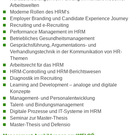
u
Arbeitswelten
l
Moderne Rollen des HRM‘s
Employer Branding und Candidate Experience Journey
a
Recruiting und e-Recruiting
s
Performance Management im HRM
s
Betriebliches Gesundheitsmanagement
e
Gesprächsführung, Argumentations- und
n
Verhandlungstechnik in der Kommunikation von HR-
,
Themen
d
Arbeitsrecht für das HRM
i
HRM-Controlling und HRM-Berichtswesen
e
Diagnostik im Recruiting
S
Learning and Development – analoge und digitale
i
Konzepte
Management- und Personalentwicklung
e
Talent- und Bindungsmanagement
a
Digitale Prozesse und IT-Systeme im HRM
u
Seminar zur Master-Thesis
s
Master-Thesis und Defensio
w
ä