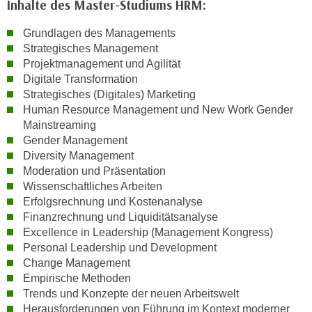
Inhalte des Master-Studiums HRM:
u
m
Grundlagen des Managements
n
Strategisches Management
u
Projektmanagement und Agilität
r
Digitale Transformation
j
Strategisches (Digitales) Marketing
e
Human Resource Management und New Work Gender
n
Mainstreaming
e
Gender Management
C
Diversity Management
Moderation und Präsentation
o
Wissenschaftliches Arbeiten
o
Erfolgsrechnung und Kostenanalyse
k
Finanzrechnung und Liquiditätsanalyse
i
Excellence in Leadership (Management Kongress)
e
Personal Leadership und Development
s
Change Management
z
Empirische Methoden
u
Trends und Konzepte der neuen Arbeitswelt
z
Herausforderungen von Führung im Kontext moderner