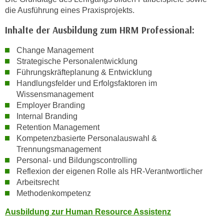
i
die Ausführung eines Praxisprojekts.
e
Inhalte der Ausbildung zum HRM Professional:
r
e
Change Management
n
Strategische Personalentwicklung
o
Führungskräfteplanung & Entwicklung
d
Handlungsfelder und Erfolgsfaktoren im
e
Wissensmanagement
r
Employer Branding
k
Internal Branding
l
Retention Management
Kompetenzbasierte Personalauswahl &
i
Trennungsmanagement
c
Personal- und Bildungscontrolling
k
Reflexion der eigenen Rolle als HR-Verantwortlicher
e
Arbeitsrecht
n
Methodenkompetenz
S
i
Ausbildung zur Human Resource Assistenz
e