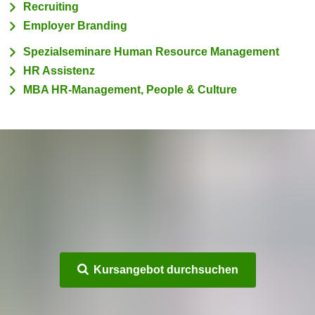
Recruiting
m
Employer Branding
a
t
Spezialseminare Human Resource Management
i
HR Assistenz
o
MBA HR-Management, People & Culture
n
e
n
z
u
C
o
o
k
i
e
Kursangebot durchsuchen
s
e