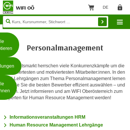
WIFI OÖ
DE
Sprache: Deut
Warenkorb
Regist
Unsere
Mo
Webseite
Zum Inhalt springen
Zur Fußzeile springen
nutzt
Cookies
le
Personalmanagement
tieren
W
e
Am Arbeitsmarkt herrschen viele Konkurrenzkämpfe um die
llungen
i
qualifiziertesten und motiviertesten Mitarbeiter:innen. In den
t
WIFI-Lehrgängen zum Thema Personalmanagement lernen
Weiterlesen
e
le
Sie, wie Sie die besten Bewerber effizient auswählen – und
r
hnen
fördern. Jetzt informieren und am WIFI Oberösterreich zum
e
Experten für Human Resource Management werden!
I
- nur für sichtbaren Text
n
f
Informationsveranstaltungen HRM
o
Human Resource Management Lehrgänge
r