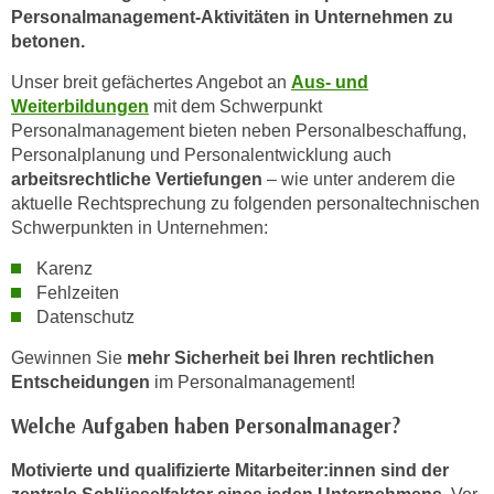
Personalmanagement-Aktivitäten in Unternehmen zu
n
betonen.
s
c
Unser breit gefächertes Angebot an
Aus- und
h
Weiterbildungen
mit dem Schwerpunkt
Personalmanagement bieten neben Personalbeschaffung,
u
Personalplanung und Personalentwicklung auch
t
arbeitsrechtliche Vertiefungen
– wie unter anderem die
z
aktuelle Rechtsprechung zu folgenden personaltechnischen
e
Schwerpunkten in Unternehmen:
r
k
Karenz
l
Fehlzeiten
ä
Datenschutz
r
Gewinnen Sie
mehr Sicherheit bei Ihren rechtlichen
u
Entscheidungen
im Personalmanagement!
n
g
Welche Aufgaben haben Personalmanager?
s
Motivierte und qualifizierte Mitarbeiter:innen sind der
o