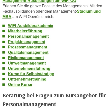
Management-Ausbildungen am WIFI OÖ
h
Erleben Sie die ganze Facette des Managements: Mit den
l
Fachausbildungen oder dem Management-
Studium und
MBA
am WIFI Oberösterreich:
e
n
WIFI-Ausbilderakademie
,
Mitarbeiterführung
b
Personalmanagement
z
Projektmanagement
w
Prozessmanagement
.
Qualitätsmanagement
Risikomanagement
"
Umweltmanagement
A
Unternehmensführung
l
Kurse für Selbstständige
l
Unternehmertraining
e
Online Kurse
a
b
Beratung bei Fragen zum Kursangebot für
l
Personalmanagement
e