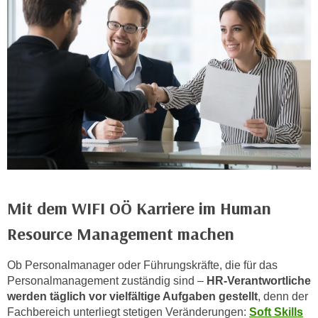
k
e
n
S
i
e
a
u
f
"
A
l
Mit dem WIFI OÖ Karriere im Human
l
Resource Management machen
e
a
Ob Personalmanager oder Führungskräfte, die für das
k
Personalmanagement zuständig sind –
HR-Verantwortliche
z
werden täglich vor vielfältige Aufgaben gestellt
, denn der
e
Fachbereich unterliegt stetigen Veränderungen:
Soft Skills
p