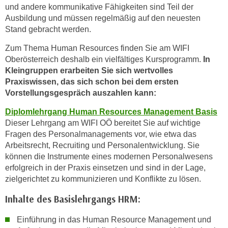
und andere kommunikative Fähigkeiten sind Teil der
t
Ausbildung und müssen regelmäßig auf den neuesten
i
Stand gebracht werden.
e
r
Zum Thema Human Resources finden Sie am WIFI
Oberösterreich deshalb ein vielfältiges Kursprogramm.
In
e
Kleingruppen erarbeiten Sie sich wertvolles
n
Praxiswissen, das sich schon bei dem ersten
"
Vorstellungsgespräch auszahlen kann:
,
u
Diplomlehrgang Human Resources Management Basis
m
Dieser Lehrgang am WIFI OÖ bereitet Sie auf wichtige
a
Fragen des Personalmanagements vor, wie etwa das
Arbeitsrecht, Recruiting und Personalentwicklung. Sie
l
können die Instrumente eines modernen Personalwesens
l
erfolgreich in der Praxis einsetzen und sind in der Lage,
e
zielgerichtet zu kommunizieren und Konflikte zu lösen.
A
r
Inhalte des
Basislehrgangs HRM:
t
e
Einführung in das Human Resource Management und