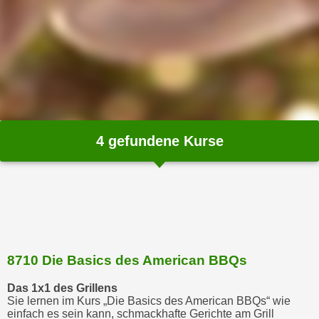
m
a
t
i
o
n
e
n
4
gefundene Kurse
z
u
C
o
o
k
i
8710 Die Basics des American BBQs
e
Das 1x1 des Grillens
s
Sie lernen im Kurs „Die Basics des American BBQs“ wie
e
einfach es sein kann, schmackhafte Gerichte am Grill