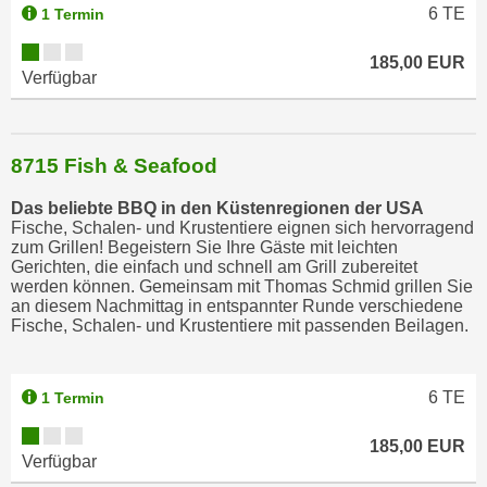
6
TE
1 Termin
n
s
185,00 EUR
c
Verfügbar
h
u
t
8715 Fish & Seafood
z
e
Das beliebte BBQ in den Küstenregionen der USA
Fische, Schalen- und Krustentiere eignen sich hervorragend
r
zum Grillen! Begeistern Sie Ihre Gäste mit leichten
k
Gerichten, die einfach und schnell am Grill zubereitet
l
werden können. Gemeinsam mit Thomas Schmid grillen Sie
an diesem Nachmittag in entspannter Runde verschiedene
ä
Fische, Schalen- und Krustentiere mit passenden Beilagen.
r
u
n
6
TE
1 Termin
g
s
185,00 EUR
Verfügbar
o