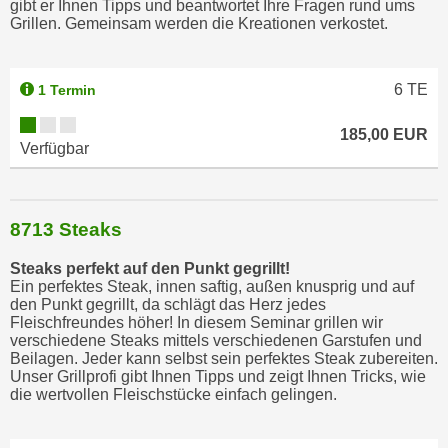
gibt er Ihnen Tipps und beantwortet Ihre Fragen rund ums
o
Grillen. Gemeinsam werden die Kreationen verkostet.
o
k
i
6
TE
1 Termin
e
185,00 EUR
b
Verfügbar
a
n
n
8713 Steaks
e
r
Steaks perfekt auf den Punkt gegrillt!
,
Ein perfektes Steak, innen saftig, außen knusprig und auf
d
den Punkt gegrillt, da schlägt das Herz jedes
Fleischfreundes höher! In diesem Seminar grillen wir
e
verschiedene Steaks mittels verschiedenen Garstufen und
r
Beilagen. Jeder kann selbst sein perfektes Steak zubereiten.
D
Unser Grillprofi gibt Ihnen Tipps und zeigt Ihnen Tricks, wie
die wertvollen Fleischstücke einfach gelingen.
a
t
e