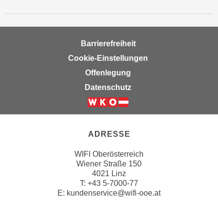
w
i
e
i
Barrierefreiheit
m
Cookie-Einstellungen
I
Offenlegung
m
p
Datenschutz
r
e
s
s
ADRESSE
u
WIFI Oberösterreich
m
Wiener Straße 150
.
4021 Linz
K
T:
+43 5-7000-77
l
E:
kundenservice@wifi-ooe.at
i
c