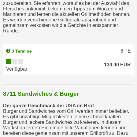
r
zuzubereiten. Sie erfahren, worauf es bei der Auswahl des
Fleisches ankommt, bekommen Tipps zum Würzen und
h
Marinieren und lernen die aktuellen Grillmethoden kennen.
a
Es werden verschiedene Grillgeräte ausprobiert und
l
gemeinsam verkosten wir die Gerichte in entspannter
Runde.
t
e
n
6
TE
3 Termine
S
i
130,00 EUR
e
Verfügbar
i
n
d
8711 Sandwiches & Burger
i
e
Der ganze Geschmack der USA im Brot
Burger und Sandwiches vom Grill werden immer beliebter.
s
Es gibt unzählige Möglichkeiten, einen schmackhaften
e
Burger und leckere Sandwiches zu kreieren. In diesem
m
Workshop lernen Sie einige tolle Variationen kennen und
bereiten diese gemeinsam mit unserem Grillprofi zu. Dazu
C