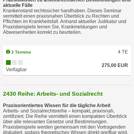
n
aktuelle Fälle
v
Krankenstand rechtssicher handhaben. Dieses Seminar
vermittelt einen praxisnahen Überblick zu Rechten und
o
Pflichten im Krankheitsfall. Anhand aktueller Judikatur und
n
Praxisbeispiele lernen Sie, Krankmeldungen und
C
Abwesenheiten korrekt zu beurteilen.
o
o
4
TE
2 Termine
k
i
275,00 EUR
e
Verfügbar
s
z
u
2430 Reihe: Arbeits- und Sozialrecht
a
k
Praxisorientiertes Wissen für die tägliche Arbeit
z
Arbeits- und Sozialrechtsreihe – kompakt, praxisnah,
zertifiziert. Die Reihe vermittelt einen kompakten Überblick
e
über alle relevanten Gesetze und Bestimmungen.
p
Praxisbeispiele werden gemeinsam mit den Vortragenden
t
diskutiert, sodass theoretisches Wissen direkt greifbar wird.