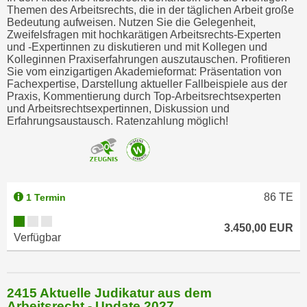
r
Themen des Arbeitsrechts, die in der täglichen Arbeit große
h
Bedeutung aufweisen. Nutzen Sie die Gelegenheit,
Zweifelsfragen mit hochkarätigen Arbeitsrechts-Experten
a
und -Expertinnen zu diskutieren und mit Kollegen und
l
Kolleginnen Praxiserfahrungen auszutauschen. Profitieren
t
Sie vom einzigartigen Akademieformat: Präsentation von
Fachexpertise, Darstellung aktueller Fallbeispiele aus der
e
Praxis, Kommentierung durch Top-Arbeitsrechtsexperten
n
und Arbeitsrechtsexpertinnen, Diskussion und
S
Erfahrungsaustausch. Ratenzahlung möglich!
i
e
i
n
86
TE
1 Termin
d
i
3.450,00 EUR
e
Verfügbar
s
e
m
2415 Aktuelle Judikatur aus dem
C
Arbeitsrecht - Update 2027