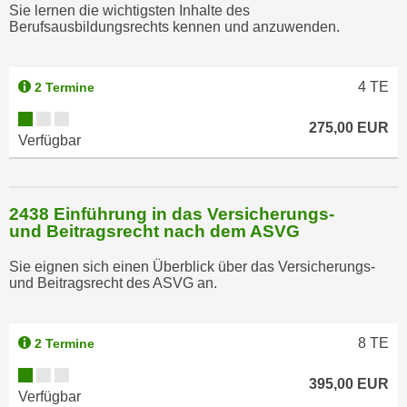
h
Sie lernen die wichtigsten Inhalte des
Berufsausbildungsrechts kennen und anzuwenden.
n
e
n
4
TE
2 Termine
"
,
275,00 EUR
u
Verfügbar
m
d
i
2438 Einführung in das Versicherungs-
e
und Beitragsrecht nach dem ASVG
C
Sie eignen sich einen Überblick über das Versicherungs-
o
und Beitragsrecht des ASVG an.
o
k
i
8
TE
2 Termine
e
s
395,00 EUR
Verfügbar
a