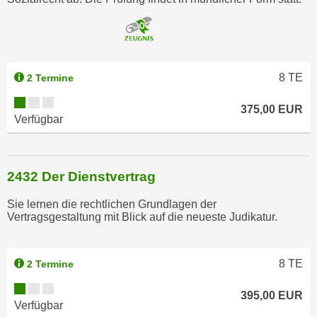
a
u
f
"
8
TE
2 Termine
E
i
375,00 EUR
n
Verfügbar
s
t
e
2432 Der Dienstvertrag
l
l
Sie lernen die rechtlichen Grundlagen der
Vertragsgestaltung mit Blick auf die neueste Judikatur.
u
n
g
8
TE
2 Termine
e
n
395,00 EUR
"
Verfügbar