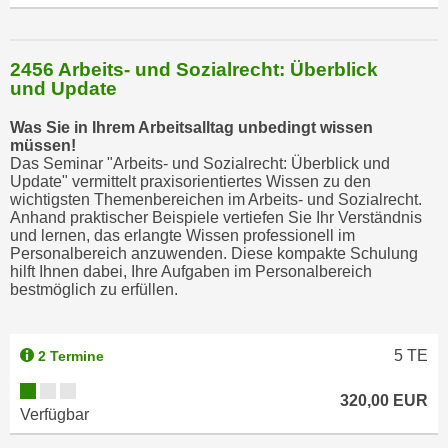
b
z
u
2456 Arbeits- und Sozialrecht: Überblick
und Update
l
e
Was Sie in Ihrem Arbeitsalltag unbedingt wissen
h
müssen!
n
Das Seminar "Arbeits- und Sozialrecht: Überblick und
Update" vermittelt praxisorientiertes Wissen zu den
e
wichtigsten Themenbereichen im Arbeits- und Sozialrecht.
n
Anhand praktischer Beispiele vertiefen Sie Ihr Verständnis
.
und lernen, das erlangte Wissen professionell im
Personalbereich anzuwenden. Diese kompakte Schulung
hilft Ihnen dabei, Ihre Aufgaben im Personalbereich
bestmöglich zu erfüllen.
5
TE
2 Termine
320,00 EUR
Verfügbar