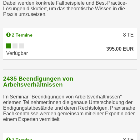
Dabei werden konkrete Fallbeispiele und Best-Practice-
u
Lösungen diskutiert, um das theoretische Wissen in die
l
Praxis umzusetzen.
a
s
s
8
TE
2 Termine
e
395,00 EUR
n
Verfügbar
,
d
i
2435 Beendigungen von
e
Arbeitsverhältnissen
S
i
Im Seminar "Beendigungen von Arbeitsverhältnissen"
e
erlernen Teilnehmer:innen die genaue Unterscheidung der
Endigungstatbestände und deren Rechtsfolgen. Praxisnahe
a
Fachkenntnisse werden gemeinsam mit einer Expertin oder
u
einem Experten vermittelt.
s
w
ä
8
TE