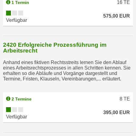
16
TE
1 Termin
k
e
575,00 EUR
n
Verfügbar
S
i
e
2420 Erfolgreiche Prozessführung im
a
Arbeitsrecht
u
Anhand eines fiktiven Rechtsstreits lernen Sie den Ablauf
f
eines Arbeitsrechtsprozesses in allen Schritten kennen. Sie
"
erhalten so die Abläufe und Vorgänge dargestellt und
A
Termine, Fristen, Klauseln, Vereinbarungen,... erläutert.
l
l
8
TE
2 Termine
e
a
395,00 EUR
k
Verfügbar
z
e
p