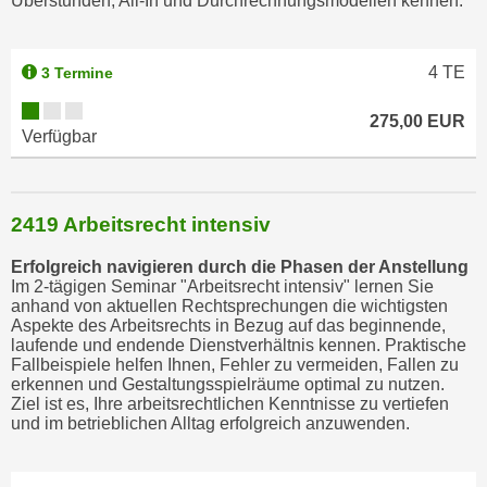
Überstunden, All-In und Durchrechnungsmodellen kennen.
w
i
e
4
TE
3 Termine
i
m
275,00 EUR
Verfügbar
I
m
p
r
2419 Arbeitsrecht intensiv
e
Erfolgreich navigieren durch die Phasen der Anstellung
s
Im 2-tägigen Seminar "Arbeitsrecht intensiv" lernen Sie
s
anhand von aktuellen Rechtsprechungen die wichtigsten
u
Aspekte des Arbeitsrechts in Bezug auf das beginnende,
laufende und endende Dienstverhältnis kennen. Praktische
m
Fallbeispiele helfen Ihnen, Fehler zu vermeiden, Fallen zu
.
erkennen und Gestaltungsspielräume optimal zu nutzen.
K
Ziel ist es, Ihre arbeitsrechtlichen Kenntnisse zu vertiefen
und im betrieblichen Alltag erfolgreich anzuwenden.
l
i
c