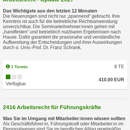
o
Das Wichtigste aus den letzten 12 Monaten
o
Die Neuerungen sind nicht nur „spannend“ gebracht. Ihre
k
Kenntnis ist auch für die betriebliche Rechtsanwendung
i
unverzichtbar. Die Seminarteilnehmer:innen gehen mit
„handfesten“ und betrieblich nutzbaren Ergebnissen nach
e
Hause. Dafür garantiert die praxisnahe und verständliche
b
Aufbereitung der Entscheidungen und ihrer Auswirkungen
a
durch o. Univ.-Prof. Dr. Franz Schrank.
n
n
8
TE
1 Termin
e
r
410,00 EUR
,
Verfügbar
d
e
r
2416 Arbeitsrecht für Führungskräfte
D
a
Was Sie im Umgang mit Mitarbeiter:innen wissen sollten
t
Als Geschäftsführer:in, Führungskraft oder Mitarbeiter:in im
Personalwesen sind Sie im beruflichen Alltag regelmäßig
e