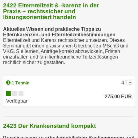
2422 Elternteilzeit & -karenz in der
t
Praxis – rechtssicher und
i
lösungsorientiert handeln
e
Aktuelles Wissen und praktische Tipps zu
r
Elternkarenzen- und Elternteilzeitbestimmungen
e
Elternteilzeit und Karenz rechtssicher umsetzen. Dieses
n
Seminar gibt einen praxisnahen Überblick zu MSchG und
VKG. Sie lernen, Anträge korrekt abzuwickeln, Fristen
"
einzuhalten und familienfreundliche Teilzeitlösungen
,
rechtlich sicher zu gestalten.
u
m
a
4
TE
1 Termin
l
l
275,00 EUR
Verfügbar
e
A
r
2423 Der Krankenstand kompakt
t
e
Praxsiswissen zu arbeitsrechtlichen Bestimmungen und