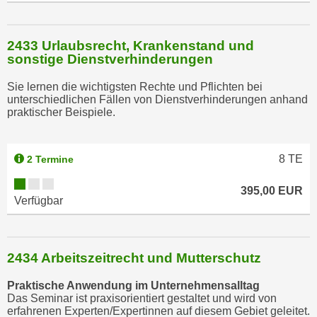
u
m
n
2433 Urlaubsrecht, Krankenstand und
u
sonstige Dienstverhinderungen
r
Sie lernen die wichtigsten Rechte und Pflichten bei
j
unterschiedlichen Fällen von Dienstverhinderungen anhand
e
praktischer Beispiele.
n
e
C
8
TE
2 Termine
o
395,00 EUR
o
Verfügbar
k
i
e
2434 Arbeitszeitrecht und Mutterschutz
s
z
Praktische Anwendung im Unternehmensalltag
u
Das Seminar ist praxisorientiert gestaltet und wird von
z
erfahrenen Experten/Expertinnen auf diesem Gebiet geleitet.