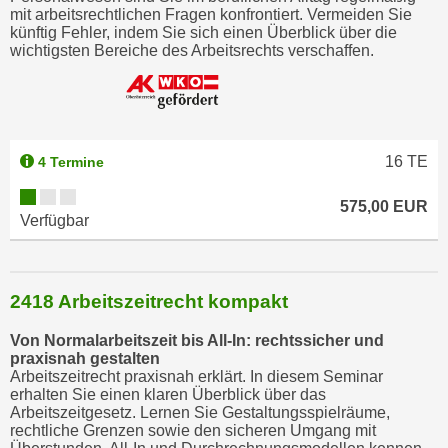
mit arbeitsrechtlichen Fragen konfrontiert. Vermeiden Sie
n
künftig Fehler, indem Sie sich einen Überblick über die
s
wichtigsten Bereiche des Arbeitsrechts verschaffen.
c
h
u
t
16
TE
4 Termine
z
e
575,00 EUR
r
Verfügbar
k
l
ä
2418 Arbeitszeitrecht kompakt
r
u
Von Normalarbeitszeit bis All-In: rechtssicher und
praxisnah gestalten
n
Arbeitszeitrecht praxisnah erklärt. In diesem Seminar
g
erhalten Sie einen klaren Überblick über das
s
Arbeitszeitgesetz. Lernen Sie Gestaltungsspielräume,
rechtliche Grenzen sowie den sicheren Umgang mit
o