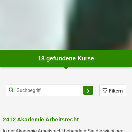
m
a
t
i
o
n
e
n
18
gefundene Kurse
z
u
C
o
Filtern
o
k
i
e
2412 Akademie Arbeitsrecht
s
e
In der Akademie Arbeitsrecht behandeln Sie die wichtigen