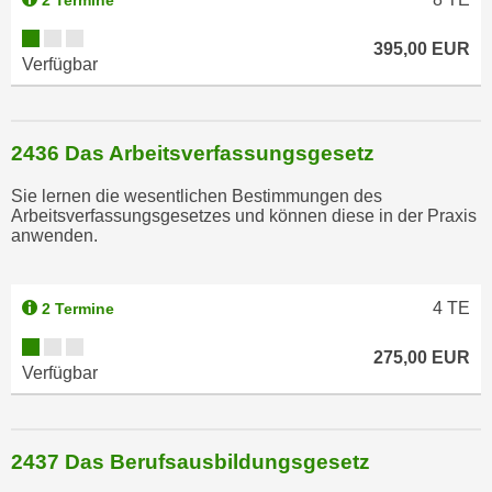
2 Termine
h
395,00 EUR
l
Verfügbar
e
n
,
2436 Das Arbeitsverfassungsgesetz
b
z
Sie lernen die wesentlichen Bestimmungen des
w
Arbeitsverfassungsgesetzes und können diese in der Praxis
anwenden.
.
"
A
4
TE
2 Termine
l
l
275,00 EUR
e
Verfügbar
a
b
l
2437 Das Berufsausbildungsgesetz
e