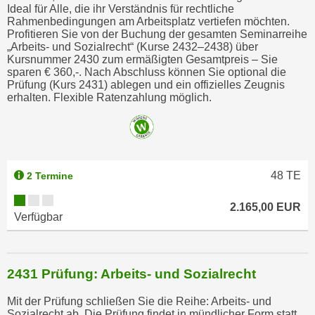
Ideal für Alle, die ihr Verständnis für rechtliche
i
Rahmenbedingungen am Arbeitsplatz vertiefen möchten.
e
Profitieren Sie von der Buchung der gesamten Seminarreihe
r
„Arbeits- und Sozialrecht“ (Kurse 2432–2438) über
Kursnummer 2430 zum ermäßigten Gesamtpreis – Sie
e
sparen € 360,-. Nach Abschluss können Sie optional die
n
Prüfung (Kurs 2431) ablegen und ein offizielles Zeugnis
o
erhalten. Flexible Ratenzahlung möglich.
d
e
r
k
48
TE
2 Termine
l
i
2.165,00 EUR
c
Verfügbar
k
e
n
2431 Prüfung: Arbeits- und Sozialrecht
S
i
Mit der Prüfung schließen Sie die Reihe: Arbeits- und
Sozialrecht ab. Die Prüfung findet in mündlicher Form statt.
e