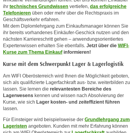
ihr
technisches Grundwissen
vertiefen,
das erfolgreiche
t
Telefonieren
üben oder mehr über die Rechtspraxis im
i
Geschäftsverkehr erfahren.
e
Mit dem Diplomlehrgang zum Einkaufsmanager können Sie
r
ihr bereits vorhandenes Einkäufer-Geschick nutzen und den
e
nächsten Karriereschritt gehen – anwendungsorientiertes
n
Expertenwissen erhalten Sie ebenfalls.
Jetzt über die
WIFI-
"
Kurse zum Thema Einkauf
informieren!
,
Kurse mit dem Schwerpunkt Lager & Lagerlogistik
u
m
Am WIFI Oberösterreich wird Ihnen die Möglichkeit geboten,
a
sich als qualifizierte Lagerfachkraft aus- bzw. weiterbilden zu
l
lassen. Sie lernen die
relevantesten Bereiche des
l
Lagerwesens
kennen und wissen nach Absolvierung der
e
Kurse, wie sich
Lager kosten- und zeiteffizient führen
A
lassen.
r
Für Einsteiger wird beispielsweise der
Grundlehrgang zum
t
Lageristen
angeboten. Kunden mit mehr Erfahrung können
e
sich am WIFI Oberösterreich zur
Lagerfachkraft
ausbilden