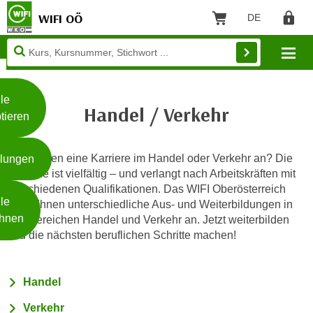
WIFI OÖ
DE
Sprache: Deut
Warenkorb
Regist
Unsere
Mo
Webseite
Zum Inhalt springen
Zur Fußzeile springen
nutzt
Cookies
le
Handel / Verkehr
tieren
W
e
Sie streben eine Karriere im Handel oder Verkehr an? Die
llungen
i
Branche ist vielfältig – und verlangt nach Arbeitskräften mit
t
verschiedenen Qualifikationen. Das WIFI Oberösterreich
Weiterlesen
e
le
bietet Ihnen unterschiedliche Aus- und Weiterbildungen in
r
hnen
den Bereichen Handel und Verkehr an. Jetzt weiterbilden
e
und die nächsten beruflichen Schritte machen!
I
- nur für sichtbaren Text
n
f
Handel
o
Verkehr
r