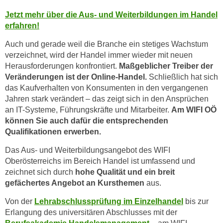
w
Jetzt mehr über die Aus- und Weiterbildungen im Handel
i
erfahren!
e
i
Auch und gerade weil die Branche ein stetiges Wachstum
m
verzeichnet, wird der Handel immer wieder mit neuen
I
Herausforderungen konfrontiert.
Maßgeblicher Treiber der
m
Veränderungen ist der Online-Handel.
Schließlich hat sich
p
das Kaufverhalten von Konsumenten in den vergangenen
Jahren stark verändert – das zeigt sich in den Ansprüchen
r
an IT-Systeme, Führungskräfte und Mitarbeiter.
Am WIFI OÖ
e
können Sie auch dafür die entsprechenden
s
Qualifikationen erwerben.
s
u
Das Aus- und Weiterbildungsangebot des WIFI
m
Oberösterreichs im Bereich Handel ist umfassend und
.
zeichnet sich durch
hohe Qualität und ein breit
K
gefächertes Angebot an Kursthemen
aus.
l
Von der
Lehrabschlussprüfung im Einzelhandel
bis zur
i
Erlangung des universitären Abschlusses mit der
c