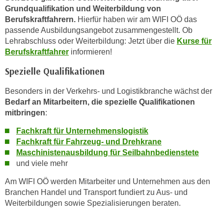
u
Grundqualifikation und Weiterbildung von
m
Berufskraftfahrern.
Hierfür haben wir am WIFI OÖ das
n
passende Ausbildungsangebot zusammengestellt. Ob
u
Lehrabschluss oder Weiterbildung: Jetzt über die
Kurse für
r
Berufskraftfahrer
informieren!
j
Spezielle Qualifikationen
e
n
Besonders in der Verkehrs- und Logistikbranche wächst der
e
Bedarf an Mitarbeitern, die spezielle Qualifikationen
C
mitbringen
:
o
Fachkraft für Unternehmenslogistik
o
Fachkraft für Fahrzeug- und Drehkrane
k
Maschinistenausbildung für Seilbahnbedienstete
i
und viele mehr
e
s
Am WIFI OÖ werden Mitarbeiter und Unternehmen aus den
z
Branchen Handel und Transport fundiert zu Aus- und
Weiterbildungen sowie Spezialisierungen beraten.
u
z