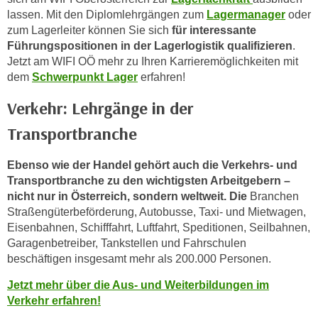
n
lassen. Mit den Diplomlehrgängen zum
Lagermanager
oder
v
zum Lagerleiter können Sie sich
für interessante
o
Führungspositionen in der Lagerlogistik qualifizieren
.
n
Jetzt am WIFI OÖ mehr zu Ihren Karrieremöglichkeiten mit
C
dem
Schwerpunkt Lager
erfahren!
o
Verkehr: Lehrgänge in der
o
k
Transportbranche
i
e
Ebenso wie der Handel gehört auch die Verkehrs- und
s
Transportbranche zu den wichtigsten Arbeitgebern –
z
nicht nur in Österreich, sondern weltweit.
Die
Branchen
u
Straßengüterbeförderung, Autobusse, Taxi- und Mietwagen,
a
Eisenbahnen, Schifffahrt, Luftfahrt, Speditionen, Seilbahnen,
Garagenbetreiber, Tankstellen und Fahrschulen
k
beschäftigen insgesamt mehr als 200.000 Personen.
z
e
Jetzt mehr über die Aus- und Weiterbildungen im
p
Verkehr erfahren!
t