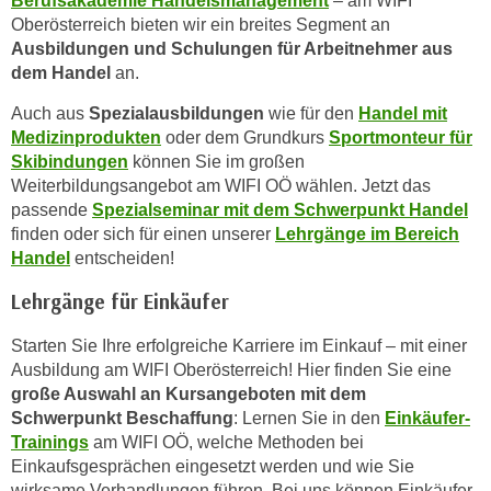
Berufsakademie Handelsmanagement
– am WIFI
k
Oberösterreich bieten wir ein breites Segment an
e
Ausbildungen und Schulungen für Arbeitnehmer aus
n
dem Handel
an.
S
Auch aus
Spezialausbildungen
wie für den
Handel mit
i
Medizinprodukten
oder dem Grundkurs
Sportmonteur für
e
Skibindungen
können Sie im großen
a
Weiterbildungsangebot am WIFI OÖ wählen. Jetzt das
u
passende
Spezialseminar mit dem Schwerpunkt Handel
f
finden oder sich für einen unserer
Lehrgänge im Bereich
"
Handel
entscheiden!
A
Lehrgänge für Einkäufer
l
l
Starten Sie Ihre erfolgreiche Karriere im Einkauf – mit einer
e
Ausbildung am WIFI Oberösterreich! Hier finden Sie eine
a
große Auswahl an Kursangeboten mit dem
k
Schwerpunkt Beschaffung
: Lernen Sie in den
Einkäufer-
z
Trainings
am WIFI OÖ, welche Methoden bei
e
Einkaufsgesprächen eingesetzt werden und wie Sie
p
wirksame Verhandlungen führen. Bei uns können Einkäufer