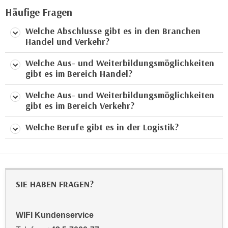
u
Häufige Fragen
l
Welche Abschlusse gibt es in den Branchen
a
Handel und Verkehr?
s
s
Welche Aus- und Weiterbildungsmöglichkeiten
e
gibt es im Bereich Handel?
n
,
Welche Aus- und Weiterbildungsmöglichkeiten
gibt es im Bereich Verkehr?
d
i
Welche Berufe gibt es in der Logistik?
e
S
i
e
a
SIE HABEN FRAGEN?
u
s
WIFI Kundenservice
w
ä