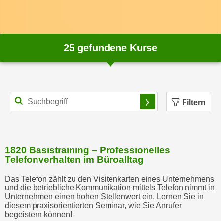
h
n
e
n
25
gefundene Kurse
"
,
u
m
d
Filtern
i
e
C
o
1820 Basistraining – Professionelles
o
Telefonverhalten im Büroalltag
k
Das Telefon zählt zu den Visitenkarten eines Unternehmens
i
und die betriebliche Kommunikation mittels Telefon nimmt in
e
Unternehmen einen hohen Stellenwert ein. Lernen Sie in
s
diesem praxisorientierten Seminar, wie Sie Anrufer
begeistern können!
a