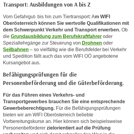
Transport: Ausbildungen von A bis Z
i
e
Vom Gefahrgut- bis hin zum Tiertransport: A
m WIFI
r
Oberösterreich können Sie wertvolle Qualifikationen mit
e
dem Schwerpunkt Verkehr und Transport erwerben.
Ob
n
die
Grundausbildung zum Berufskraftfahrer
oder
o
Speziallehrgänge zur Steuerung von
Drohnen
oder
d
Seilbahnen
– so vielfältig wie die Berufsfelder bei Verkehr
e
und Spedition fällt auch das vom WIFI OÖ angebotene
r
Kursangebot aus.
k
Befähigungsprüfungen für die
l
Personenbeförderung und die Güterbeförderung.
i
c
Für das Führen eines Verkehrs- und
k
Transportgewerbes brauchen Sie eine entsprechende
e
Gewerbeberechtigung.
Für die Befähigungsprüfungen
n
bieten wir am WIFI Oberösterreich beliebte
S
Vorbereitungskurse an. Hier können sich beispielsweise
i
Personenbeförderer
zielorientiert auf die Prüfung
e