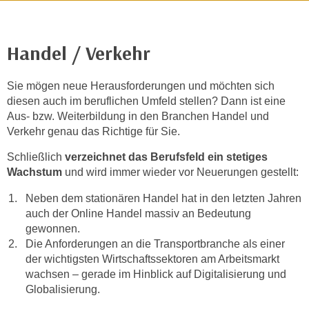
r
h
a
Handel / Verkehr
l
t
Sie mögen neue Herausforderungen und möchten sich
e
diesen auch im beruflichen Umfeld stellen? Dann ist eine
n
Aus- bzw. Weiterbildung in den Branchen Handel und
S
Verkehr genau das Richtige für Sie.
i
e
Schließlich
verzeichnet das Berufsfeld ein stetiges
i
Wachstum
und wird immer wieder vor Neuerungen gestellt:
n
Neben dem stationären Handel hat in den letzten Jahren
d
auch der Online Handel massiv an Bedeutung
i
gewonnen.
e
Die Anforderungen an die Transportbranche als einer
s
der wichtigsten Wirtschaftssektoren am Arbeitsmarkt
e
wachsen – gerade im Hinblick auf Digitalisierung und
m
Globalisierung.
C