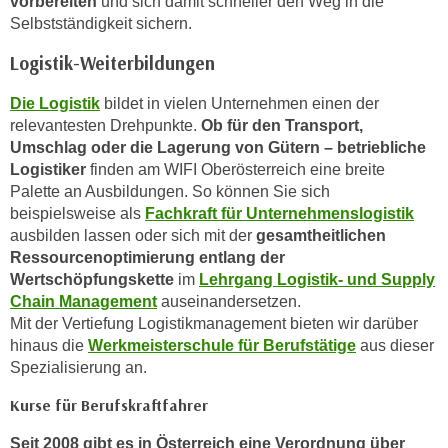
vorbereiten
und sich damit schneller den Weg in die
a
Selbstständigkeit sichern.
u
Logistik-Weiterbildungen
f
"
Die Logistik
bildet in vielen Unternehmen einen der
E
relevantesten Drehpunkte.
Ob für den Transport,
i
Umschlag oder die Lagerung von Gütern – betriebliche
n
Logistiker
finden am WIFI Oberösterreich eine breite
s
Palette an Ausbildungen. So können Sie sich
beispielsweise als
Fachkraft für Unternehmenslogistik
t
ausbilden lassen oder sich mit der
gesamtheitlichen
e
Ressourcenoptimierung entlang der
l
Wertschöpfungskette
im
Lehrgang Logistik- und Supply
l
Chain Management
auseinandersetzen.
u
Mit der Vertiefung Logistikmanagement bieten wir darüber
n
hinaus die
Werkmeisterschule für Berufstätige
aus dieser
g
Spezialisierung an.
e
Kurse für Berufskraftfahrer
n
"
Seit 2008 gibt es in Österreich eine Verordnung über