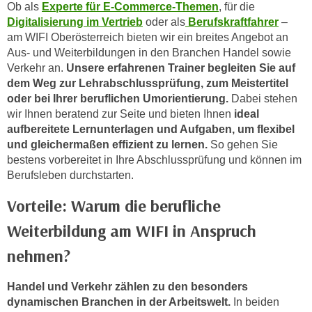
Ob als
Experte für E-Commerce-Themen
, für die
o
Digitalisierung im Vertrieb
oder als
Berufskraftfahrer
–
o
am WIFI Oberösterreich bieten wir ein breites Angebot an
k
Aus- und Weiterbildungen in den Branchen Handel sowie
i
Verkehr an.
Unsere erfahrenen Trainer begleiten Sie auf
e
dem Weg zur Lehrabschlussprüfung, zum Meistertitel
b
oder bei Ihrer beruflichen Umorientierung.
Dabei stehen
a
wir Ihnen beratend zur Seite und bieten Ihnen
ideal
n
aufbereitete Lernunterlagen und Aufgaben, um flexibel
n
und gleichermaßen effizient zu lernen.
So gehen Sie
bestens vorbereitet in Ihre Abschlussprüfung und können im
e
Berufsleben durchstarten.
r
,
Vorteile: Warum die berufliche
d
Weiterbildung am WIFI in Anspruch
e
r
nehmen?
D
a
Handel und Verkehr zählen zu den besonders
t
dynamischen Branchen in der Arbeitswelt.
In beiden
e