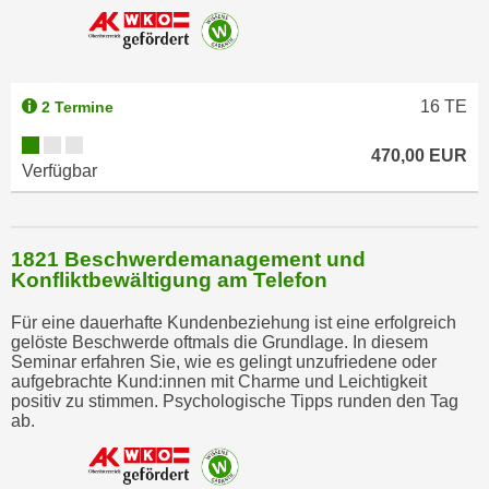
b
z
u
l
16
TE
2 Termine
e
h
470,00 EUR
Verfügbar
n
e
n
.
1821 Beschwerdemanagement und
Konfliktbewältigung am Telefon
Für eine dauerhafte Kundenbeziehung ist eine erfolgreich
gelöste Beschwerde oftmals die Grundlage. In diesem
Seminar erfahren Sie, wie es gelingt unzufriedene oder
aufgebrachte Kund:innen mit Charme und Leichtigkeit
positiv zu stimmen. Psychologische Tipps runden den Tag
ab.