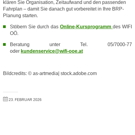
klären Sie Organisation, Zeitaufwand und den passenden
o
Fahrplan – damit Sie danach gut vorbereitet in Ihre BRP-
o
Planung starten.
k
i
Stöbern Sie durch das
Online-Kursprogramm
des WIFI
OÖ.
e
b
Beratung unter Tel. 05/7000-77
a
oder
kundenservice@wifi-ooe.at
n
n
e
Bildcredits: © as-artmedia| stock.adobe.com
r
,
d
e
23. FEBRUAR 2026
r
D
a
t
e