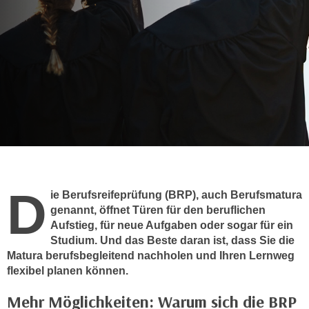
m
a
t
i
o
n
e
n
z
u
C
D
ie Berufsreifeprüfung (BRP), auch Berufsmatura
o
genannt, öffnet Türen für den beruflichen
o
Aufstieg, für neue Aufgaben oder sogar für ein
k
Studium. Und das Beste daran ist, dass Sie die
i
Matura berufsbegleitend nachholen und Ihren Lernweg
e
flexibel planen können.
s
e
Mehr Möglichkeiten: Warum sich die BRP