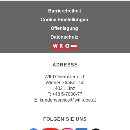
w
i
Barrierefreiheit
e
Cookie-Einstellungen
i
Offenlegung
m
I
Datenschutz
m
p
r
e
ADRESSE
s
WIFI Oberösterreich
s
Wiener Straße 150
u
4021 Linz
m
T:
+43 5-7000-77
.
E:
kundenservice@wifi-ooe.at
K
l
FOLGEN SIE UNS
i
c