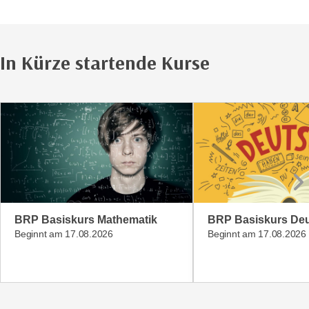
n
s
c
In Kürze startende Kurse
h
u
t
z
e
r
k
l
ä
r
BRP Basiskurs Mathematik
BRP Basiskurs De
u
Beginnt am 17.08.2026
Beginnt am 17.08.2026
n
g
s
o