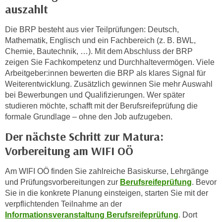
r
auszahlt
h
a
Die BRP besteht aus vier Teilprüfungen: Deutsch,
l
Mathematik, Englisch und ein Fachbereich (z. B. BWL,
t
Chemie, Bautechnik, …). Mit dem Abschluss der BRP
zeigen Sie Fachkompetenz und Durchhaltevermögen. Viele
e
Arbeitgeber:innen bewerten die BRP als klares Signal für
n
Weiterentwicklung. Zusätzlich gewinnen Sie mehr Auswahl
S
bei Bewerbungen und Qualifizierungen. Wer später
i
studieren möchte, schafft mit der Berufsreifeprüfung die
e
formale Grundlage – ohne den Job aufzugeben.
i
Der nächste Schritt zur Matura:
n
d
Vorbereitung am WIFI OÖ
i
e
Am WIFI OÖ finden Sie zahlreiche Basiskurse, Lehrgänge
s
und Prüfungsvorbereitungen zur
Berufsreifeprüfung
. Bevor
Sie in die konkrete Planung einsteigen, starten Sie mit der
e
verpflichtenden Teilnahme an der
m
Informationsveranstaltung Berufsreifeprüfung
. Dort
C