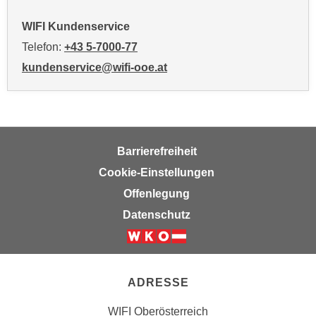
h
WIFI Kundenservice
l
Telefon:
+43 5-7000-77
e
n
kundenservice@wifi-ooe.at
,
b
z
w
Barrierefreiheit
.
"
Cookie-Einstellungen
A
Offenlegung
l
Datenschutz
l
e
a
b
ADRESSE
l
e
WIFI Oberösterreich