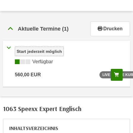
r
h
a
l
Aktuelle Termine
(1)
Drucken
t
e
n
Start jederzeit möglich
S
i
Verfügbar
e
i
Scree
560,00 EUR
LIVE ONLINE KU
n
d
i
e
1063 Speexx Expert Englisch
s
e
m
INHALTSVERZEICHNIS
C