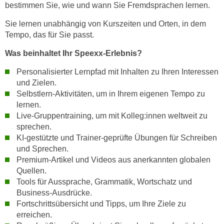
bestimmen Sie, wie und wann Sie Fremdsprachen lernen.
n
s
Sie lernen unabhängig von Kurszeiten und Orten, in dem
Tempo, das für Sie passt.
c
h
Was beinhaltet Ihr Speexx-Erlebnis?
u
t
Personalisierter Lernpfad mit Inhalten zu Ihren Interessen
und Zielen.
z
Selbstlern-Aktivitäten, um in Ihrem eigenen Tempo zu
e
lernen.
r
Live-Gruppentraining, um mit Kolleg:innen weltweit zu
k
sprechen.
l
KI-gestützte und Trainer-geprüfte Übungen für Schreiben
ä
und Sprechen.
r
Premium-Artikel und Videos aus anerkannten globalen
u
Quellen.
n
Tools für Aussprache, Grammatik, Wortschatz und
g
Business-Ausdrücke.
s
Fortschrittsübersicht und Tipps, um Ihre Ziele zu
erreichen.
o