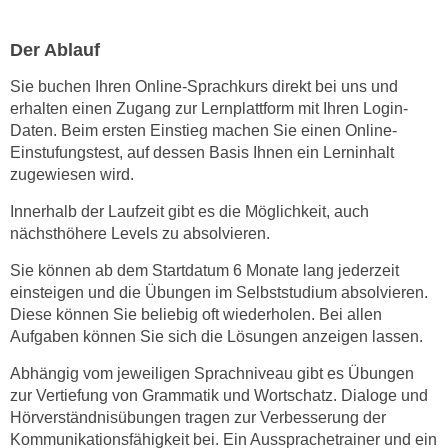
t
i
Der Ablauf
e
Sie buchen Ihren Online-Sprachkurs direkt bei uns und
r
erhalten einen Zugang zur Lernplattform mit Ihren Login-
e
Daten. Beim ersten Einstieg machen Sie einen Online-
n
Einstufungstest, auf dessen Basis Ihnen ein Lerninhalt
"
zugewiesen wird.
,
Innerhalb der Laufzeit gibt es die Möglichkeit, auch
u
nächsthöhere Levels zu absolvieren.
m
a
Sie können ab dem Startdatum 6 Monate lang jederzeit
l
einsteigen und die Übungen im Selbststudium absolvieren.
l
Diese können Sie beliebig oft wiederholen. Bei allen
e
Aufgaben können Sie sich die Lösungen anzeigen lassen.
A
Abhängig vom jeweiligen Sprachniveau gibt es Übungen
r
zur Vertiefung von Grammatik und Wortschatz. Dialoge und
t
Hörverständnisübungen tragen zur Verbesserung der
e
Kommunikationsfähigkeit bei. Ein Aussprachetrainer und ein