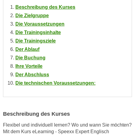
o
Beschreibung des Kurses
o
Die Zielgruppe
k
Die Voraussetzungen
i
Die Trainingsinhalte
e
b
Die Trainingsziele
a
Der Ablauf
n
Die Buchung
n
Ihre Vorteile
e
Der Abschluss
r
Die technischen Voraussetzungen:
,
d
e
r
D
Beschreibung des Kurses
a
Flexibel und individuell lernen? Wo und wann Sie möchten?
t
Mit dem Kurs eLearning - Speexx Expert Englisch
e