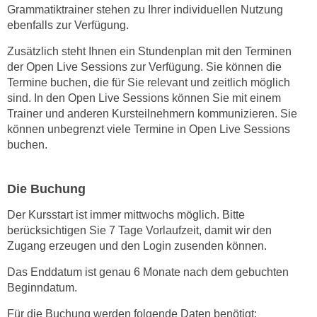
n
Grammatiktrainer stehen zu Ihrer individuellen Nutzung
v
ebenfalls zur Verfügung.
o
Zusätzlich steht Ihnen ein Stundenplan mit den Terminen
n
der Open Live Sessions zur Verfügung. Sie können die
C
Termine buchen, die für Sie relevant und zeitlich möglich
o
sind. In den Open Live Sessions können Sie mit einem
o
Trainer und anderen Kursteilnehmern kommunizieren. Sie
k
können unbegrenzt viele Termine in Open Live Sessions
i
buchen.
e
s
Die Buchung
z
u
Der Kursstart ist immer mittwochs möglich. Bitte
a
berücksichtigen Sie 7 Tage Vorlaufzeit, damit wir den
k
Zugang erzeugen und den Login zusenden können.
z
Das Enddatum ist genau 6 Monate nach dem gebuchten
e
Beginndatum.
p
t
Für die Buchung werden folgende Daten benötigt: