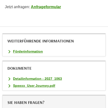
u
Jetzt anfragen:
Anfrageformular
l
a
s
s
e
n
WEITERFÜHRENDE INFORMATIONEN
,
d
Förderinformation
i
e
S
DOKUMENTE
i
Detailinformation - 2027_1063
e
a
Speexx_User Journey.pdf
u
s
SIE HABEN FRAGEN?
w
ä