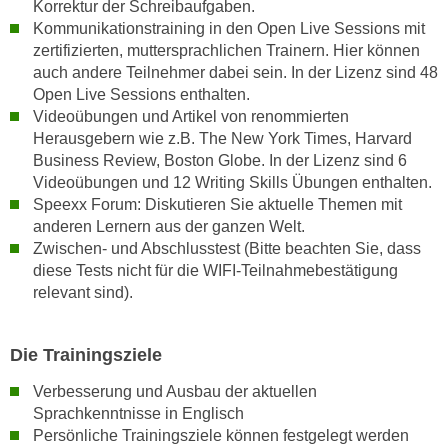
Korrektur der Schreibaufgaben.
k
Kommunikationstraining in den Open Live Sessions mit
e
zertifizierten, muttersprachlichen Trainern. Hier können
n
auch andere Teilnehmer dabei sein. In der Lizenz sind 48
S
Open Live Sessions enthalten.
i
Videoübungen und Artikel von renommierten
e
Herausgebern wie z.B. The New York Times, Harvard
a
Business Review, Boston Globe. In der Lizenz sind 6
Videoübungen und 12 Writing Skills Übungen enthalten.
u
Speexx Forum: Diskutieren Sie aktuelle Themen mit
f
anderen Lernern aus der ganzen Welt.
"
Zwischen- und Abschlusstest (Bitte beachten Sie, dass
A
diese Tests nicht für die WIFI-Teilnahmebestätigung
l
relevant sind).
l
e
a
Die Trainingsziele
k
Verbesserung und Ausbau der aktuellen
z
Sprachkenntnisse in Englisch
e
Persönliche Trainingsziele können festgelegt werden
p