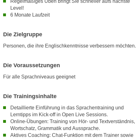
Regelmäßiges Üben bringt Sie schneller aufs nächste
w
Level!
i
6 Monate Laufzeit
e
i
m
Die Zielgruppe
I
Personen, die ihre Englischkenntnisse verbessern möchten.
m
p
r
Die Voraussetzungen
e
Für alle Sprachniveaus geeignet
s
s
u
Die Trainingsinhalte
m
.
Detaillierte Einführung in das Sprachentraining und
Lerntipps im Kick-off in Open Live Sessions.
K
Online-Übungen: Training von Hör- und Textverständnis,
l
Wortschatz, Grammatik und Aussprache.
i
Aktives Coaching: Chat-Funktion mit dem Trainer sowie
c