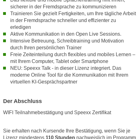
sicherer in der Fremdsprache zu kommunizieren
a
Trainieren Sie gezielt Fertigkeiten, um Ihre tägliche Arbeit
u
in der Fremdsprache schneller und effizienter zu
f
erledigen
"
Aktive Kommunikation in den Open Live Sessions.
E
Intensive Betreuung, Schreibtraining und Motivation
i
durch Ihren persönlichen Trainer
n
Freie Zeiteinteilung durch flexibles und mobiles Lernen –
s
mit Ihrem Computer, Tablet oder Smartphone
t
NEU: Speexx Talk - in dieser Lizenz integriert. Das
e
moderne Online Tool für die Kommunikation mit Ihrem
l
virtuellen KI-Gesprächspartner
l
u
Der Abschluss
n
g
WIFI Teilnahmebestätigung und Speexx Zertifikat
e
n
Sie erhalten nach Kursende Ihre Bestätigung, wenn Sie je
"
Lizenz mindestens
110 Stunden
nachweislich im Programm