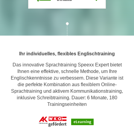
m
a
t
i
o
n
e
Ihr individuelles, flexibles Englischtraining
n
z
Das innovative Sprachtraining Speexx Expert bietet
Ihnen eine effektive, schnelle Methode, um Ihre
u
Englischkenntnisse zu verbessern. Diese Variante ist
C
die perfekte Kombination aus flexiblem Online-
o
Sprachtraining und aktivem Kommunikationstraining,
o
inklusive Schreibtraining. Dauer: 6 Monate, 180
k
Trainingseinheiten
i
e
s
e