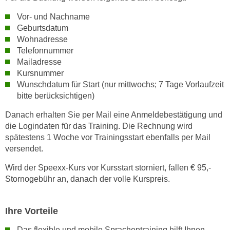
i
Vor- und Nachname
e
Geburtsdatum
r
Wohnadresse
e
Telefonnummer
n
Mailadresse
o
Kursnummer
d
Wunschdatum für Start (nur mittwochs; 7 Tage Vorlaufzeit
e
bitte berücksichtigen)
r
Danach erhalten Sie per Mail eine Anmeldebestätigung und
k
die Logindaten für das Training. Die Rechnung wird
l
spätestens 1 Woche vor Trainingsstart ebenfalls per Mail
i
versendet.
c
Wird der Speexx-Kurs vor Kursstart storniert, fallen € 95,-
k
Stornogebühr an, danach der volle Kurspreis.
e
n
S
Ihre Vorteile
i
e
Das flexible und mobile Sprachentraining hilft Ihnen,