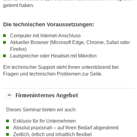
u
gelernt haben.
m
n
Die technischen Voraussetzungen:
u
r
Computer mit Internet-Anschluss
j
Aktueller Browser (Microsoft Edge, Chrome, Safari oder
e
Firefox)
n
Lautsprecher oder Headset mit Mikrofon
e
Ein technischer Support steht Ihnen unterstützend bei
C
Fragen und technischen Problemen zur Seite.
o
o
k
Firmeninternes Angebot
i
e
Dieses Seminar bieten wir auch:
s
z
Exklusiv für Ihr Unternehmen
u
Absolut praxisnah – auf Ihren Bedarf abgestimmt
z
Zeitlich, örtlich und inhaltlich flexibel