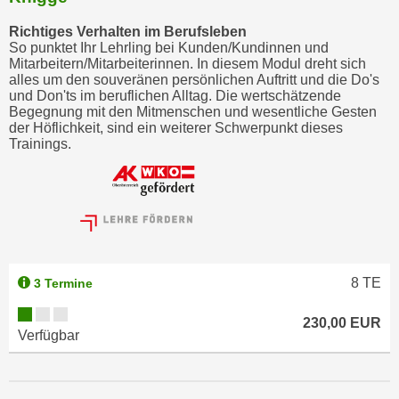
m
Richtiges Verhalten im Berufsleben
a
So punktet Ihr Lehrling bei Kunden/Kundinnen und
t
Mitarbeitern/Mitarbeiterinnen. In diesem Modul dreht sich
alles um den souveränen persönlichen Auftritt und die Do's
i
und Don'ts im beruflichen Alltag. Die wertschätzende
o
Begegnung mit den Mitmenschen und wesentliche Gesten
n
der Höflichkeit, sind ein weiterer Schwerpunkt dieses
Trainings.
e
n
z
u
C
o
o
8
TE
3 Termine
k
i
230,00 EUR
Verfügbar
e
s
e