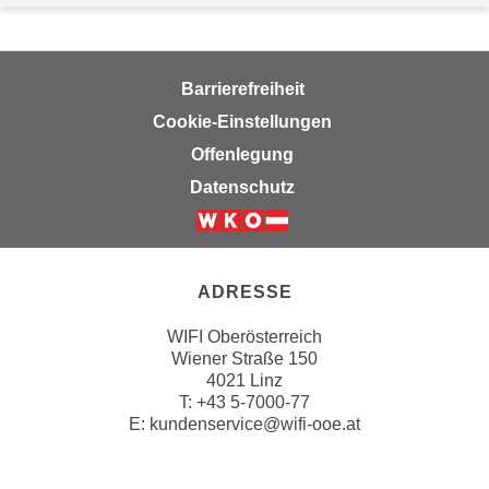
r
h
a
l
Barrierefreiheit
t
Cookie-Einstellungen
e
Offenlegung
n
Datenschutz
S
i
e
i
ADRESSE
n
d
WIFI Oberösterreich
i
Wiener Straße 150
e
4021 Linz
s
T:
+43 5-7000-77
E:
kundenservice@wifi-ooe.at
e
m
C