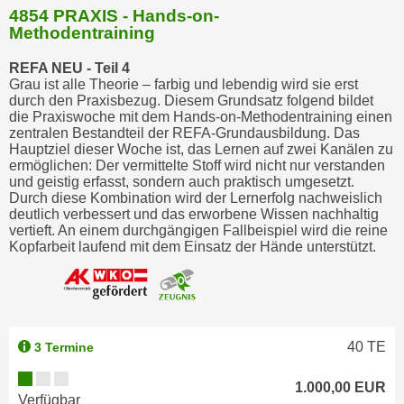
4854 PRAXIS - Hands-on-
m
Methodentraining
a
t
REFA NEU - Teil 4
Grau ist alle Theorie – farbig und lebendig wird sie erst
i
durch den Praxisbezug. Diesem Grundsatz folgend bildet
o
die Praxiswoche mit dem Hands-on-Methodentraining einen
n
zentralen Bestandteil der REFA-Grundausbildung. Das
Hauptziel dieser Woche ist, das Lernen auf zwei Kanälen zu
e
ermöglichen: Der vermittelte Stoff wird nicht nur verstanden
n
und geistig erfasst, sondern auch praktisch umgesetzt.
z
Durch diese Kombination wird der Lernerfolg nachweislich
deutlich verbessert und das erworbene Wissen nachhaltig
u
vertieft. An einem durchgängigen Fallbeispiel wird die reine
C
Kopfarbeit laufend mit dem Einsatz der Hände unterstützt.
o
o
k
i
e
40
TE
3 Termine
s
1.000,00 EUR
e
Verfügbar