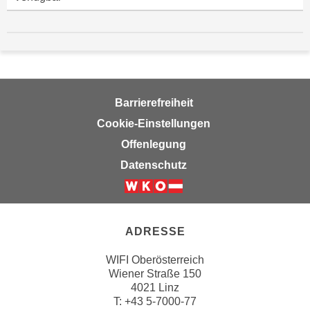
r
h
a
l
t
e
Barrierefreiheit
n
S
Cookie-Einstellungen
i
Offenlegung
e
Datenschutz
i
n
d
i
ADRESSE
e
s
WIFI Oberösterreich
e
Wiener Straße 150
m
4021 Linz
T:
+43 5-7000-77
C