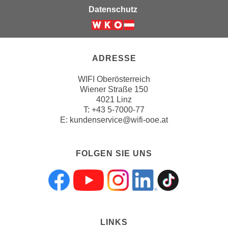
r
Datenschutz
h
a
l
t
ADRESSE
e
n
WIFI Oberösterreich
S
Wiener Straße 150
4021 Linz
i
T:
+43 5-7000-77
e
E:
kundenservice@wifi-ooe.at
i
n
d
FOLGEN SIE UNS
i
e
s
Folgen sie uns a
Folgen sie uns
Folgen sie 
Folgen s
Folgen
e
m
LINKS
C