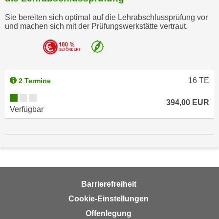
m
Sie bereiten sich optimal auf die Lehrabschlussprüfung vor
a
und machen sich mit der Prüfungswerkstätte vertraut.
t
i
o
n
16
TE
2 Termine
e
n
394,00 EUR
z
Verfügbar
u
C
o
o
k
i
Barrierefreiheit
e
Cookie-Einstellungen
s
e
Offenlegung