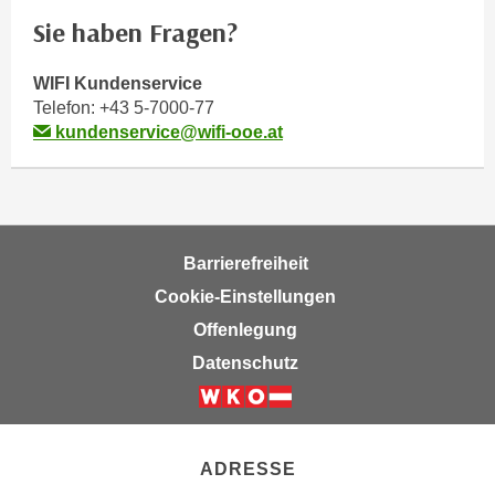
m
Sie haben Fragen?
a
t
WIFI Kundenservice
i
Telefon:
+43 5-7000-77
o
kundenservice@wifi-ooe.at
n
e
n
z
Barrierefreiheit
u
C
Cookie-Einstellungen
o
Offenlegung
o
Datenschutz
k
i
e
s
ADRESSE
e