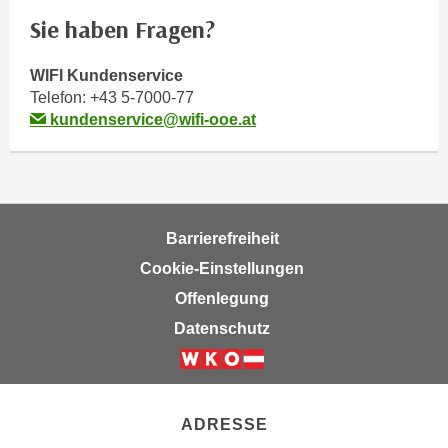
m
Sie haben Fragen?
a
t
WIFI Kundenservice
i
Telefon:
+43 5-7000-77
o
kundenservice@wifi-ooe.at
n
e
n
z
Barrierefreiheit
u
C
Cookie-Einstellungen
o
Offenlegung
o
Datenschutz
k
i
e
s
ADRESSE
e