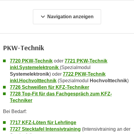
m
a
Navigation anzeigen
t
i
o
n
PKW-Technik
e
n
7720 PKW-Technik
oder
7721 PKW-Technik
z
inkl.Systemelektronik
(Spezialmodul
u
Systemelektronik
) oder
7722 PKW-Technik
C
inkl.Hochvolttechnik
(Spezialmodul
Hochvolttechnik
)
o
7726 Schweißen für KFZ-Techniker
o
7728 Top-Fit für das Fachgespräch zum KFZ-
k
Techniker
i
Bei Bedarf:
e
s
7717 KFZ-Löten für Lehrlinge
e
7727 Stecktafel Intensivtraining
(Intensivtraining an der