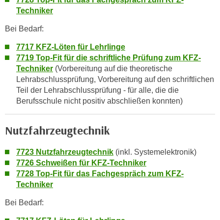
o
Techniker
o
Bei Bedarf:
k
i
7717 KFZ-Löten für Lehrlinge
e
7719 Top-Fit für die schriftliche Prüfung zum KFZ-
b
Techniker
(Vorbereitung auf die theoretische
a
Lehrabschlussprüfung, Vorbereitung auf den schriftlichen
n
Teil der Lehrabschlussprüfung - für alle, die die
Berufsschule nicht positiv abschließen konnten)
n
e
r
Nutzfahrzeugtechnik
,
d
7723 Nutzfahrzeugtechnik
(inkl. Systemelektronik)
e
7726 Schweißen für KFZ-Techniker
r
7728 Top-Fit für das Fachgespräch zum KFZ-
D
Techniker
a
Bei Bedarf:
t
e