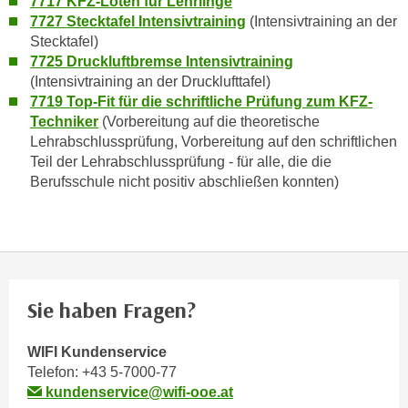
7717 KFZ-Löten für Lehrlinge
n
7727 Stecktafel Intensivtraining
(Intensivtraining an der
Stecktafel)
s
7725 Druckluftbremse Intensivtraining
c
(Intensivtraining an der Drucklufttafel)
h
7719 Top-Fit für die schriftliche Prüfung zum KFZ-
u
Techniker
(Vorbereitung auf die theoretische
t
Lehrabschlussprüfung, Vorbereitung auf den schriftlichen
z
Teil der Lehrabschlussprüfung - für alle, die die
e
Berufsschule nicht positiv abschließen konnten)
r
k
l
ä
r
u
Sie haben Fragen?
n
g
WIFI Kundenservice
s
Telefon:
+43 5-7000-77
kundenservice@wifi-ooe.at
o