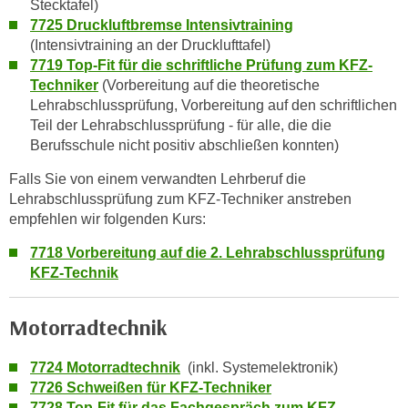
Stecktafel)
r
7725 Druckluftbremse Intensivtraining
h
(Intensivtraining an der Drucklufttafel)
a
7719 Top-Fit für die schriftliche Prüfung zum KFZ-
l
Techniker
(Vorbereitung auf die theoretische
t
Lehrabschlussprüfung, Vorbereitung auf den schriftlichen
e
Teil der Lehrabschlussprüfung - für alle, die die
n
Berufsschule nicht positiv abschließen konnten)
S
Falls Sie von einem verwandten Lehrberuf die
i
Lehrabschlussprüfung zum KFZ-Techniker anstreben
e
empfehlen wir folgenden Kurs:
i
n
7718 Vorbereitung auf die 2. Lehrabschlussprüfung
d
KFZ-Technik
i
e
Motorradtechnik
s
e
7724 Motorradtechnik
(inkl. Systemelektronik)
m
7726 Schweißen für KFZ-Techniker
C
7728 Top-Fit für das Fachgespräch zum KFZ-