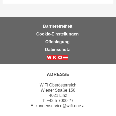
w
i
e
i
Barrierefreiheit
m
I
Cookie-Einstellungen
m
Offenlegung
p
Datenschutz
r
e
s
s
ADRESSE
u
m
WIFI Oberösterreich
.
Wiener Straße 150
K
4021 Linz
T:
+43 5-7000-77
l
E:
kundenservice@wifi-ooe.at
i
c