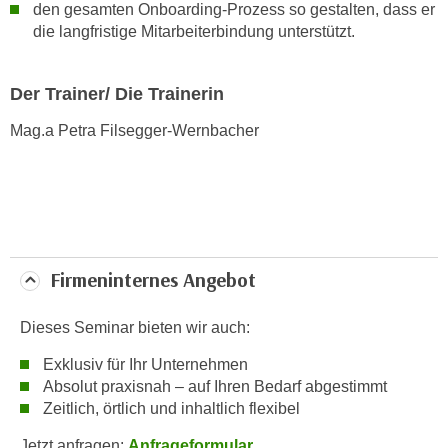
den gesamten Onboarding-Prozess so gestalten, dass er
t
die langfristige Mitarbeiterbindung unterstützt.
i
e
Der Trainer/ Die Trainerin
r
e
Mag.a Petra Filsegger-Wernbacher
n
"
,
u
m
a
Firmeninternes Angebot
l
l
Dieses Seminar bieten wir auch:
e
A
Exklusiv für Ihr Unternehmen
r
Absolut praxisnah – auf Ihren Bedarf abgestimmt
t
Zeitlich, örtlich und inhaltlich flexibel
e
Jetzt anfragen:
Anfrageformular