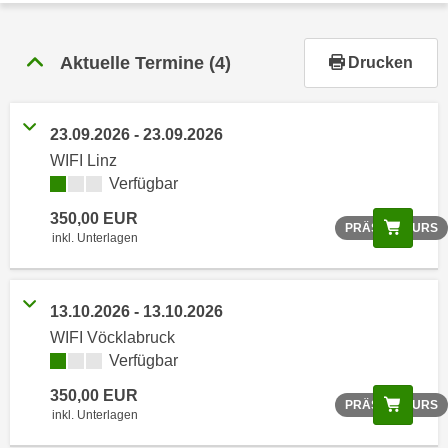
r
h
a
Aktuelle Termine
(4)
Drucken
l
t
e
23.09.2026 - 23.09.2026
n
WIFI Linz
S
Verfügbar
i
350,00 EUR
e
Scree
PRÄSENZKURS
inkl. Unterlagen
i
n
d
13.10.2026 - 13.10.2026
i
WIFI Vöcklabruck
e
Verfügbar
s
e
350,00 EUR
Scree
PRÄSENZKURS
m
inkl. Unterlagen
C