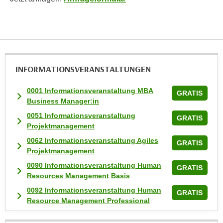
n
v
o
n
C
o
INFORMATIONS­VERANSTALTUNGEN
o
k
0001 Informationsveranstaltung MBA
GRATIS
i
Business Manager:in
e
0051 Informationsveranstaltung
GRATIS
s
Projektmanagement
z
0062 Informationsveranstaltung Agiles
GRATIS
u
Projektmanagement
a
0090 Informationsveranstaltung Human
GRATIS
k
Resources Management Basis
z
0092 Informationsveranstaltung Human
GRATIS
e
Resource Management Professional
p
t