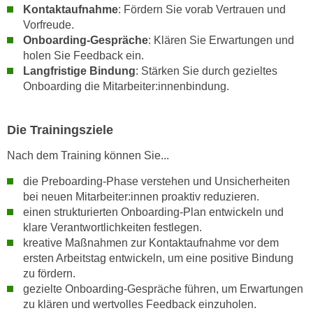
Kontaktaufnahme
: Fördern Sie vorab Vertrauen und
k
Vorfreude.
e
Onboarding-Gespräche
: Klären Sie Erwartungen und
n
holen Sie Feedback ein.
S
Langfristige Bindung
: Stärken Sie durch gezieltes
i
Onboarding die Mitarbeiter:innenbindung.
e
a
u
Die Trainingsziele
f
Nach dem Training können Sie...
"
A
die Preboarding-Phase verstehen und Unsicherheiten
l
bei neuen Mitarbeiter:innen proaktiv reduzieren.
l
einen strukturierten Onboarding-Plan entwickeln und
klare Verantwortlichkeiten festlegen.
e
kreative Maßnahmen zur Kontaktaufnahme vor dem
a
ersten Arbeitstag entwickeln, um eine positive Bindung
k
zu fördern.
z
gezielte Onboarding-Gespräche führen, um Erwartungen
e
zu klären und wertvolles Feedback einzuholen.
p