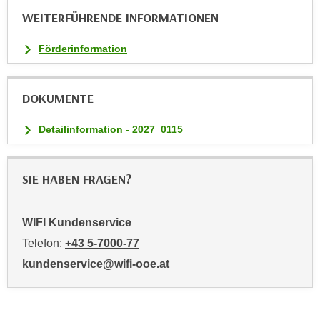
i
WEITERFÜHRENDE INFORMATIONEN
e
r
Förderinformation
e
n
o
DOKUMENTE
d
Detailinformation - 2027_0115
e
r
k
SIE HABEN FRAGEN?
l
i
c
WIFI Kundenservice
k
Telefon:
+43 5-7000-77
e
kundenservice@wifi-ooe.at
n
S
i
e