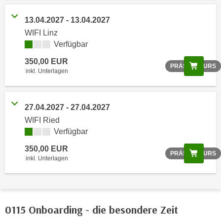
o
o
13.04.2027 - 13.04.2027
k
WIFI Linz
i
Verfügbar
e
350,00 EUR
Scree
b
PRÄSENZKURS
inkl. Unterlagen
a
n
n
27.04.2027 - 27.04.2027
e
WIFI Ried
r
Verfügbar
,
350,00 EUR
d
Scree
PRÄSENZKURS
inkl. Unterlagen
e
r
D
a
0115 Onboarding - die besondere Zeit
t
e