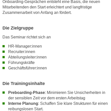
Onboarding-Gesprächen entsteht eine Basis, die neuen
w
Mitarbeitenden den Start erleichtert und langfristige
i
Zusammenarbeit von Anfang an fördert.
e
i
m
Die Zielgruppe
I
Das Seminar richtet sich an
m
p
HR-Manager:innen
r
Recruiter:innen
e
Abteilungsleiter:innen
s
Führungskräfte
s
Geschäftsführer:innen
u
m
Die Trainingsinhalte
.
K
Preboarding-Phase
: Minimieren Sie Unsicherheiten in
l
der sensiblen Zeit vor dem ersten Arbeitstag
i
Interne Planung
: Schaffen Sie klare Strukturen für einen
c
reibungslosen Start.