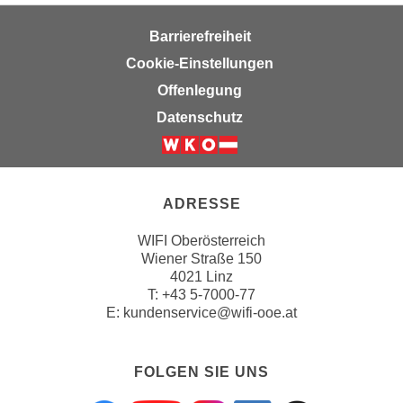
a
Barrierefreiheit
u
Cookie-Einstellungen
f
"
Offenlegung
E
Datenschutz
i
n
s
t
ADRESSE
e
l
WIFI Oberösterreich
l
Wiener Straße 150
4021 Linz
u
T:
+43 5-7000-77
n
E:
kundenservice@wifi-ooe.at
g
e
n
FOLGEN SIE UNS
"