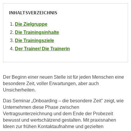
n
INHALTSVERZEICHNIS
s
c
Die Zielgruppe
h
Die Trainingsinhalte
u
Die Trainingsziele
t
Der Trainer/ Die Trainerin
z
e
r
k
l
Der Beginn einer neuen Stelle ist für jeden Menschen eine
besondere Zeit, voller Erwartungen, aber auch
ä
Unsicherheiten.
r
u
Das Seminar „Onboarding – die besondere Zeit" zeigt, wie
n
Unternehmen diese Phase zwischen
g
Vertragsunterzeichnung und dem Ende der Probezeit
s
bewusst und wertschätzend gestalten. Mit praxisnahen
o
Ideen zur frühen Kontaktaufnahme und gezielten