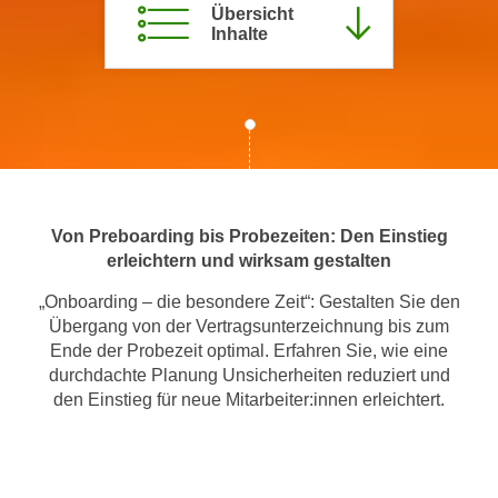
Übersicht
m
Inhalte
a
t
i
o
n
e
n
Von Preboarding bis Probezeiten: Den Einstieg
z
erleichtern und wirksam gestalten
u
C
„Onboarding – die besondere Zeit“: Gestalten Sie den
o
Übergang von der Vertragsunterzeichnung bis zum
o
Ende der Probezeit optimal. Erfahren Sie, wie eine
k
durchdachte Planung Unsicherheiten reduziert und
i
den Einstieg für neue Mitarbeiter:innen erleichtert.
e
s
e