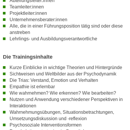
Abteilungsleiter:innen
w
Teamleiter:innen
i
Projektleiter:innen
e
Unternehmensberater:innen
i
Alle, die in einer Führungsposition tätig sind oder diese
m
anstreben
I
Lehrlings- und Ausbildungsverantwortliche
m
p
Die Trainingsinhalte
r
e
Kurze Einblicke in wichtige Theorien und Hintergründe
s
Sichtweisen und Weltbilder aus der Psychodynamik
s
Die Trias: Verstand, Emotion und Verhalten
u
Empathie ist erlernbar
m
Wie wahrnehmen? Wie erkennen? Wie bearbeiten?
Nutzen und Anwendung verschiedener Perspektiven in
.
Interaktionen
K
Wahrnehmungsübungen, Situationsbetrachtungen,
l
Umsetzungsdiskussion und -reflexion
i
Psychosoziale Interventionsformen
c