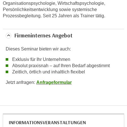
Organisationspsychologie, Wirtschaftspsychologie,
t
Persönlichkeitsentwicklung sowie systemische
i
Prozessbegleitung. Seit 25 Jahren als Trainer tätig.
e
r
e
Firmeninternes Angebot
n
"
Dieses Seminar bieten wir auch:
,
Exklusiv für Ihr Unternehmen
u
Absolut praxisnah – auf Ihren Bedarf abgestimmt
m
Zeitlich, örtlich und inhaltlich flexibel
a
l
Jetzt anfragen:
Anfrageformular
l
e
A
r
t
INFORMATIONS­VERANSTALTUNGEN
e