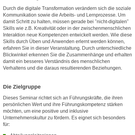
n
Durch die digitale Transformation verändern sich die soziale
s
Kommunikation sowie die Arbeits- und Lernprozesse. Um
c
damit Schritt zu halten, müssen gerade bei "nicht-digitalen"
Skills wie z.B. Kreativität oder in der zwischenmenschlichen
h
Interaktion neue Kompetenzen entwickelt werden. Wie diese
u
Skills durch Üben und Anwenden erlernt werden können,
t
erfahren Sie in dieser Veranstaltung. Durch unterschiedliche
z
Blickwinkel erkennen Sie die Zusammenhänge und erhalten
e
damit ein besseres Verständnis des menschlichen
r
Verhaltens und die daraus resultierenden Beziehungen.
k
l
Die Zielgruppe
ä
r
Dieses Seminar richtet sich an Führungskräfte, die ihren
u
persönlichen Wert und ihre Führungskompetenz stärken
n
möchten, um eine positive und inklusive
g
Unternehmenskultur zu fördern. Es eignet sich besonders
s
für:
o