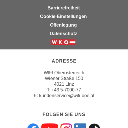
a
Barrierefreiheit
u
Cookie-Einstellungen
f
Offenlegung
"
Datenschutz
E
i
n
s
ADRESSE
t
e
WIFI Oberösterreich
l
Wiener Straße 150
l
4021 Linz
u
T:
+43 5-7000-77
E:
kundenservice@wifi-ooe.at
n
g
e
FOLGEN SIE UNS
n
"