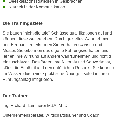
Deeskalationsstrategien in Gesprächen
k
Klarheit in der Kommunikation
e
n
S
Die Trainingsziele
i
Sie bauen "nicht-digitale" Schlüsselqualifikationen auf und
e
können diese weitergeben. Durch gezieltes Wahrnehmen
a
und Beobachten erkennen Sie Verhaltensweisen und
u
Muster. Sie erkennen das eigene Führungsverhalten und
f
lernen Ihre Wirkung auf andere wahrzunehmen und richtig
"
einzuschätzen. Das fördert Ihre Autorität und Souveränität,
A
stärkt die Echtheit und den natürlichen Respekt. Sie können
l
Ihr Wissen durch viele praktische Übungen sofort in Ihren
Führungsalltag integrieren.
l
e
a
Der Trainer
k
z
Ing. Richard Hammerer MBA, MTD
e
Unternehmensberater, Wirtschaftstrainer und Coach;
p