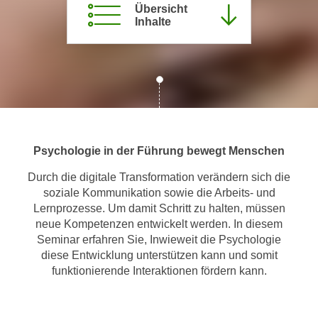
Übersicht
m
Inhalte
a
t
i
o
n
e
n
Psychologie in der Führung bewegt Menschen
z
u
Durch die digitale Transformation verändern sich die
C
soziale Kommunikation sowie die Arbeits- und
o
Lernprozesse. Um damit Schritt zu halten, müssen
o
neue Kompetenzen entwickelt werden. In diesem
k
Seminar erfahren Sie, Inwieweit die Psychologie
i
diese Entwicklung unterstützen kann und somit
funktionierende Interaktionen fördern kann.
e
s
e