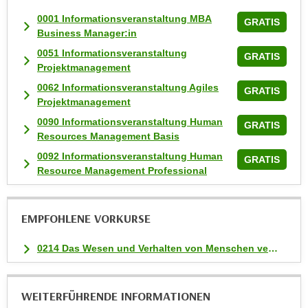
n
0001 Informationsveranstaltung MBA
v
GRATIS
Business Manager:in
o
0051 Informationsveranstaltung
n
GRATIS
Projektmanagement
C
o
0062 Informationsveranstaltung Agiles
GRATIS
Projektmanagement
o
k
0090 Informationsveranstaltung Human
GRATIS
Resources Management Basis
i
e
0092 Informationsveranstaltung Human
GRATIS
s
Resource Management Professional
z
u
EMPFOHLENE VORKURSE
a
k
0214 Das Wesen und Verhalten von Menschen verstehen
z
e
p
WEITERFÜHRENDE INFORMATIONEN
t