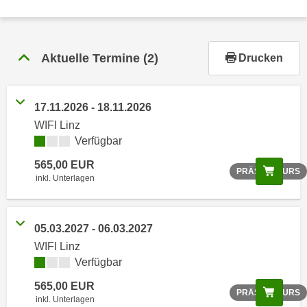
r
h
a
l
Aktuelle Termine
(2)
Drucken
t
e
n
17.11.2026 - 18.11.2026
S
WIFI Linz
i
Verfügbar
e
565,00 EUR
i
Scree
PRÄSENZKURS
inkl. Unterlagen
n
d
i
05.03.2027 - 06.03.2027
e
WIFI Linz
s
Verfügbar
e
m
565,00 EUR
Scree
PRÄSENZKURS
inkl. Unterlagen
C