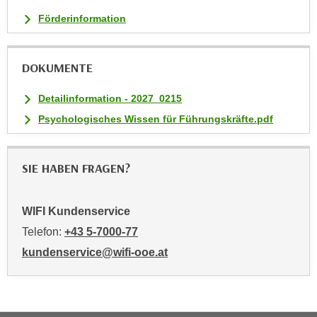
i
Förderinformation
e
r
e
DOKUMENTE
n
o
Detailinformation - 2027_0215
d
Psychologisches Wissen für Führungskräfte.pdf
e
r
k
SIE HABEN FRAGEN?
l
i
WIFI Kundenservice
c
k
Telefon:
+43 5-7000-77
e
kundenservice@wifi-ooe.at
n
S
i
e