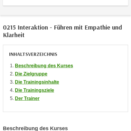
o
o
k
i
0215 Interaktion - Führen mit Empathie und
e
Klarheit
b
a
INHALTSVERZEICHNIS
n
n
Beschreibung des Kurses
e
Die Zielgruppe
r
,
Die Trainingsinhalte
d
Die Trainingsziele
e
Der Trainer
r
D
a
t
Beschreibung des Kurses
e