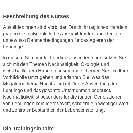
n
s
Beschreibung des Kurses
c
Ausbilder:innen sind Vorbilder. Durch ihr tägliches Handeln
h
prägen sie maßgeblich die Auszubildenden und stecken
u
unbewusst Rahmenbedingungen für das Agieren der
t
Lehrlinge.
z
e
In diesem Seminar für Lehrlingsausbilder:innen setzen Sie
r
sich mit den Themen Nachhaltigkeit, Ökologie und
wirtschaftlichem Handeln auseinander. Lernen Sie, mit Ihrer
k
Vorbildrolle umzugehen und erfahren Sie, was das
l
Megatrendthema Nachhaltigkeit für die Ausbildung der
ä
Lehrlinge und das gesamte Unternehmen bedeutet.
r
Nachhaltigkeit ist besonders für die jungen Generationen
u
von Lehrlingen kein leeres Wort, sondern ein wichtiger Wert
n
und zentraler Bestandteil der Lebenseinstellung.
g
s
o
Die Trainingsinhalte