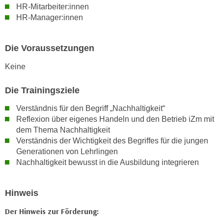
HR-Mitarbeiter:innen
k
HR-Manager:innen
e
n
S
Die Voraussetzungen
i
e
Keine
a
Die Trainingsziele
u
f
Verständnis für den Begriff „Nachhaltigkeit“
"
Reflexion über eigenes Handeln und den Betrieb iZm mit
A
dem Thema Nachhaltigkeit
l
Verständnis der Wichtigkeit des Begriffes für die jungen
l
Generationen von Lehrlingen
e
Nachhaltigkeit bewusst in die Ausbildung integrieren
a
k
Hinweis
z
e
Der Hinweis zur Förderung:
p