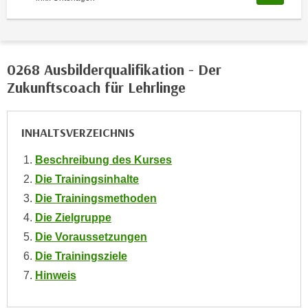
o
o
k
i
0268 Ausbilderqualifikation - Der
e
Zukunftscoach für Lehrlinge
b
a
n
INHALTSVERZEICHNIS
n
e
Beschreibung des Kurses
r
Die Trainingsinhalte
,
Die Trainingsmethoden
d
Die Zielgruppe
e
Die Voraussetzungen
r
Die Trainingsziele
D
a
Hinweis
t
e