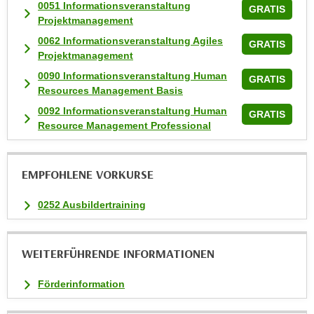
n
0051 Informationsveranstaltung
GRATIS
Projektmanagement
v
o
0062 Informationsveranstaltung Agiles
GRATIS
n
Projektmanagement
C
0090 Informationsveranstaltung Human
GRATIS
o
Resources Management Basis
o
0092 Informationsveranstaltung Human
GRATIS
k
Resource Management Professional
i
e
EMPFOHLENE VORKURSE
s
z
0252 Ausbildertraining
u
a
k
WEITERFÜHRENDE INFORMATIONEN
z
e
Förderinformation
p
t