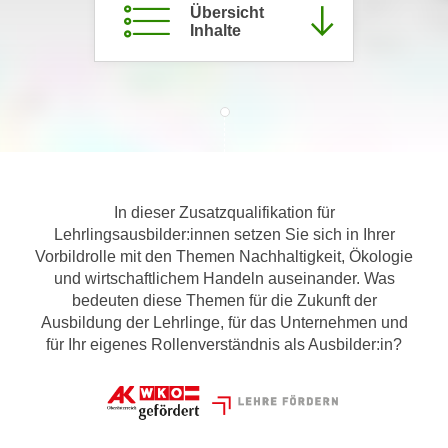
Übersicht
m
Inhalte
a
t
i
o
n
e
n
In dieser Zusatzqualifikation für
z
Lehrlingsausbilder:innen setzen Sie sich in Ihrer
u
Vorbildrolle mit den Themen Nachhaltigkeit, Ökologie
C
und wirtschaftlichem Handeln auseinander. Was
o
bedeuten diese Themen für die Zukunft der
o
Ausbildung der Lehrlinge, für das Unternehmen und
k
für Ihr eigenes Rollenverständnis als Ausbilder:in?
i
e
s
e