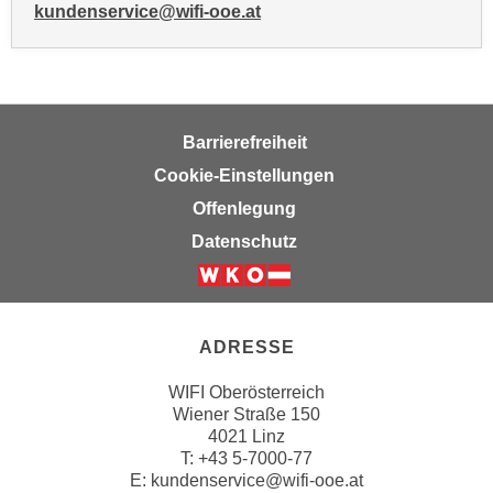
kundenservice@wifi-ooe.at
a
u
f
"
E
Barrierefreiheit
i
Cookie-Einstellungen
n
Offenlegung
s
t
Datenschutz
e
l
l
u
ADRESSE
n
WIFI Oberösterreich
g
Wiener Straße 150
e
4021 Linz
n
T:
+43 5-7000-77
"
E:
kundenservice@wifi-ooe.at