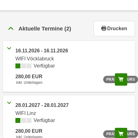
r
h
a
l
Aktuelle Termine
(2)
Drucken
t
e
n
16.11.2026 - 16.11.2026
S
WIFI Vöcklabruck
i
Verfügbar
e
i
280,00 EUR
Scree
PRÄSENZKURS
inkl. Unterlagen
n
d
i
28.01.2027 - 28.01.2027
e
s
WIFI Linz
Verfügbar
e
m
280,00 EUR
Scree
PRÄSENZKURS
C
inkl. Unterlagen