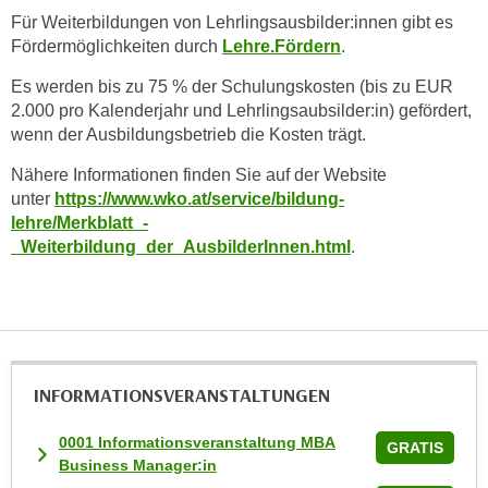
Für Weiterbildungen von Lehrlingsausbilder:innen gibt es
t
Fördermöglichkeiten durch
Lehre.Fördern
.
i
e
Es werden bis zu 75 % der Schulungskosten (bis zu EUR
r
2.000 pro Kalenderjahr und Lehrlingsaubsilder:in) gefördert,
e
wenn der Ausbildungsbetrieb die Kosten trägt.
n
Nähere Informationen finden Sie auf der Website
"
unter
https://www.wko.at/service/bildung-
,
lehre/Merkblatt_-
u
_Weiterbildung_der_AusbilderInnen.html
.
m
a
l
l
e
A
INFORMATIONS­VERANSTALTUNGEN
r
0001 Informationsveranstaltung MBA
t
GRATIS
Business Manager:in
e