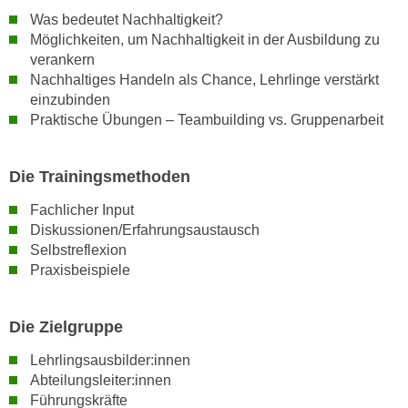
w
Was bedeutet Nachhaltigkeit?
i
Möglichkeiten, um Nachhaltigkeit in der Ausbildung zu
e
verankern
i
Nachhaltiges Handeln als Chance, Lehrlinge verstärkt
m
einzubinden
I
Praktische Übungen – Teambuilding vs. Gruppenarbeit
m
p
Die Trainingsmethoden
r
e
Fachlicher Input
s
Diskussionen/Erfahrungsaustausch
s
Selbstreflexion
u
Praxisbeispiele
m
.
Die Zielgruppe
K
l
Lehrlingsausbilder:innen
i
Abteilungsleiter:innen
c
Führungskräfte