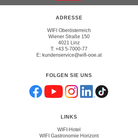
n
v
o
ADRESSE
n
WIFI Oberösterreich
C
Wiener Straße 150
o
4021 Linz
o
T:
+43 5-7000-77
k
E:
kundenservice@wifi-ooe.at
i
e
FOLGEN SIE UNS
s
z
u
Folgen sie uns a
Folgen sie uns
Folgen sie 
Folgen s
Folgen
a
k
z
LINKS
e
p
WIFI-Hotel
t
WIFI Gastronomie Horizont