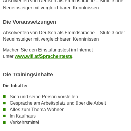
Absolventen von Deutsch als Fremdsprache – Stufe 3 oder
n
Neueinsteiger mit vergleichbaren Kenntnissen
s
c
Die Voraussetzungen
h
Absolventen von Deutsch als Fremdsprache – Stufe 3 oder
u
Neueinsteiger mit vergleichbaren Kenntnissen
t
z
Machen Sie den Einstufungstest im Internet
e
unter
www.wifi.at/Sprachentests
.
r
k
Die Trainingsinhalte
l
ä
Die Inhalte:
r
Sich und seine Person vorstellen
u
Gespräche am Arbeitsplatz und über die Arbeit
n
Alles zum Thema Wohnen
g
Im Kaufhaus
s
Verkehrsmittel
o