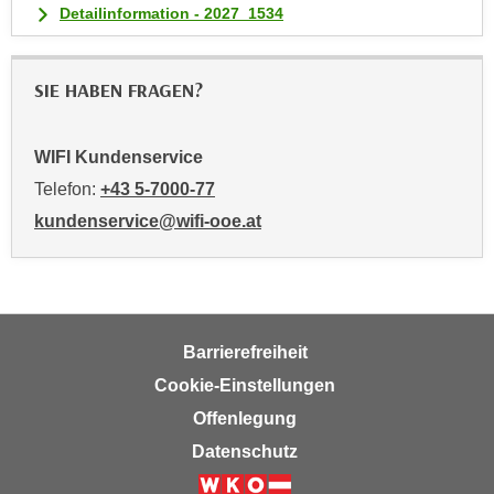
Detailinformation - 2027_1534
t
i
e
SIE HABEN FRAGEN?
r
e
WIFI Kundenservice
n
"
Telefon:
+43 5-7000-77
,
kundenservice@wifi-ooe.at
u
m
a
l
l
Barrierefreiheit
e
Cookie-Einstellungen
A
Offenlegung
r
t
Datenschutz
e