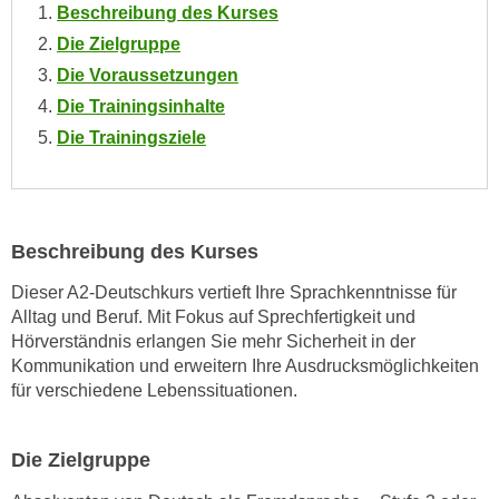
Beschreibung des Kurses
o
o
Die Zielgruppe
k
Die Voraussetzungen
i
Die Trainingsinhalte
e
Die Trainingsziele
b
a
n
n
Beschreibung des Kurses
e
r
Dieser A2-Deutschkurs vertieft Ihre Sprachkenntnisse für
,
Alltag und Beruf. Mit Fokus auf Sprechfertigkeit und
d
Hörverständnis erlangen Sie mehr Sicherheit in der
e
Kommunikation und erweitern Ihre Ausdrucksmöglichkeiten
für verschiedene Lebenssituationen.
r
D
a
Die Zielgruppe
t
e