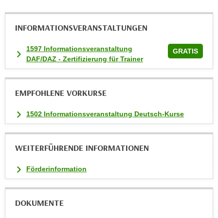
k
e
INFORMATIONS­VERANSTALTUNGEN
n
S
1597 Informationsveranstaltung
GRATIS
i
DAF/DAZ - Zertifizierung für Trainer
e
a
u
EMPFOHLENE VORKURSE
f
"
1502 Informationsveranstaltung Deutsch-Kurse
A
l
WEITERFÜHRENDE INFORMATIONEN
l
e
Förderinformation
a
k
z
DOKUMENTE
e
p