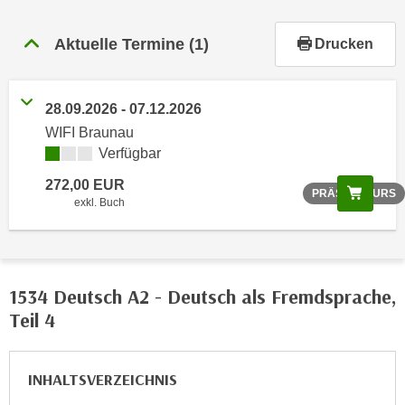
r
h
Aktuelle Termine
(1)
Drucken
a
l
t
28.09.2026 - 07.12.2026
e
WIFI Braunau
n
Verfügbar
S
i
272,00 EUR
Scree
PRÄSENZKURS
e
exkl. Buch
i
n
d
i
1534 Deutsch A2 - Deutsch als Fremdsprache,
e
Teil 4
s
e
m
INHALTSVERZEICHNIS
C