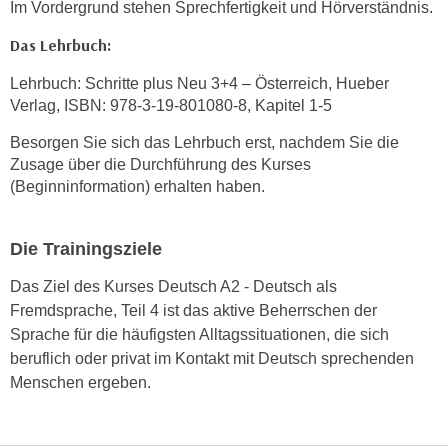
w
Im Vordergrund stehen Sprechfertigkeit und Hörverständnis.
i
Das Lehrbuch:
e
i
Lehrbuch: Schritte plus Neu 3+4 – Österreich, Hueber
m
Verlag, ISBN: 978-3-19-801080-8, Kapitel 1-5
I
Besorgen Sie sich das Lehrbuch erst, nachdem Sie die
m
Zusage über die Durchführung des Kurses
p
(Beginninformation) erhalten haben.
r
e
s
Die Trainingsziele
s
Das Ziel des Kurses Deutsch A2 - Deutsch als
u
Fremdsprache, Teil 4 ist das aktive Beherrschen der
m
Sprache für die häufigsten Alltagssituationen, die sich
.
beruflich oder privat im Kontakt mit Deutsch sprechenden
K
Menschen ergeben.
l
i
c