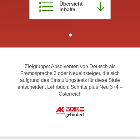
Übersicht
m
Inhalte
a
t
i
o
n
e
n
Zielgruppe: Absolventen von Deutsch als
z
Fremdsprache 3 oder Neueinsteiger, die sich
u
aufgrund des Einstufungstests für diese Stufe
C
entscheiden. Lehrbuch: Schritte plus Neu 3+4 –
o
Österreich
o
k
i
e
s
e