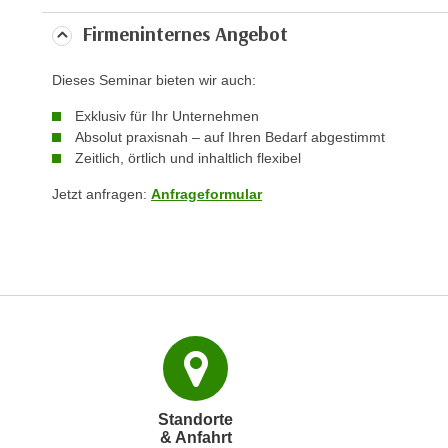
c
Firmeninternes Angebot
k
e
Dieses Seminar bieten wir auch:
n
S
Exklusiv für Ihr Unternehmen
i
Absolut praxisnah – auf Ihren Bedarf abgestimmt
e
Zeitlich, örtlich und inhaltlich flexibel
a
Jetzt anfragen:
Anfrageformular
u
f
"
A
l
l
e
a
k
z
Standorte
& Anfahrt
e