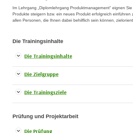
e
Im Lehrgang „Diplomlehrgang Produktmanagement“ eignen Sie s
n
Produkte steigern bzw. ein neues Produkt erfolgreich einführen
s
allen Personen, die Ihnen dabei behilflich sein können, zielorie
c
h
Die Trainingsinhalte
u
t
Die Trainingsinhalte
z
e
r
Die Zielgruppe
k
l
ä
Die Trainingsziele
r
u
n
Prüfung und Projektarbeit
g
s
Die Prüfung