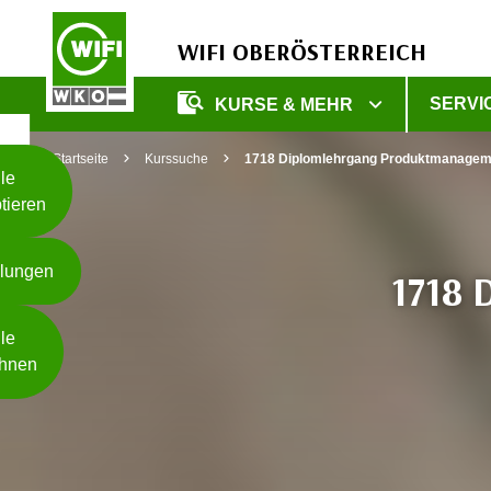
WIFI OBERÖSTERREICH
Unsere
SERVI
KURSE & MEHR
Webseite
Zum Inhalt springen
Zur Fußzeile springen
nutzt
Startseite
Kurssuche
1718 Diplomlehrgang Produktmanagem
Cookies
le
tieren
W
e
llungen
i
1718 
t
Weiterlesen
e
le
r
hnen
e
I
- nur für sichtbaren Text
n
f
o