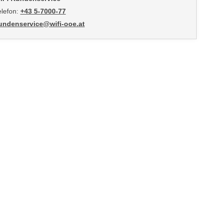
elefon:
+43 5-7000-77
undenservice@wifi-ooe.at