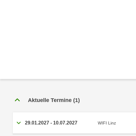
e
r
h
a
l
t
e
n
S
i
e
i
n
d
Aktuelle Termine
(1)
i
e
s
29.01.2027 - 10.07.2027
WIFI Linz
e
m