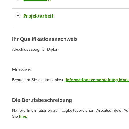
o
w
i
Projektarbeit
e
i
m
Ihr Qualifikationsnachweis
I
m
Abschlusszeugnis, Diplom
p
r
Hinweis
e
s
Besuchen Sie die kostenlose
Informationsveranstaltung Mar
s
u
m
Die Berufsbeschreibung
.
Nähere Informationen zu Tätigkeitsbereichen, Arbeitsumfeld, 
K
Sie
hier.
l
i