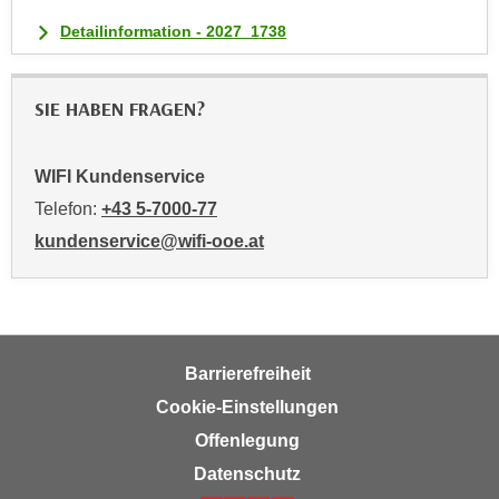
t
Detailinformation - 2027_1738
i
e
r
SIE HABEN FRAGEN?
e
n
WIFI Kundenservice
"
Telefon:
+43 5-7000-77
,
u
kundenservice@wifi-ooe.at
m
a
l
l
e
Barrierefreiheit
A
Cookie-Einstellungen
r
Offenlegung
t
Datenschutz
e