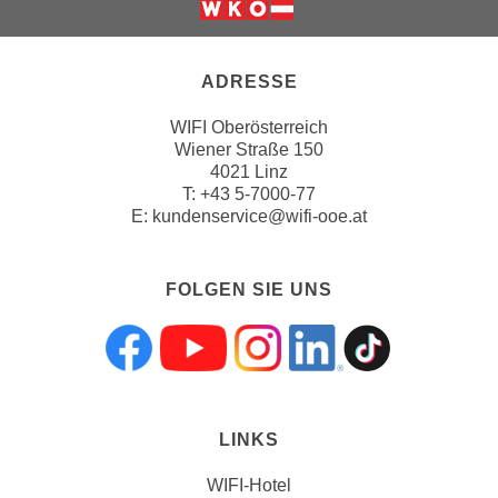
n
v
o
ADRESSE
n
C
WIFI Oberösterreich
o
Wiener Straße 150
o
4021 Linz
T:
+43 5-7000-77
k
E:
kundenservice@wifi-ooe.at
i
e
s
FOLGEN SIE UNS
z
u
a
Folgen sie uns a
Folgen sie uns
Folgen sie 
Folgen s
Folgen
k
z
e
LINKS
p
WIFI-Hotel
t