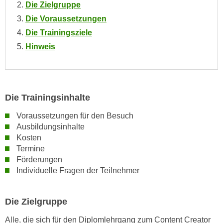
Die Zielgruppe
o
Die Voraussetzungen
o
k
Die Trainingsziele
i
Hinweis
e
b
a
n
Die Trainingsinhalte
n
e
Voraussetzungen für den Besuch
Ausbildungsinhalte
r
Kosten
,
Termine
d
Förderungen
e
Individuelle Fragen der Teilnehmer
r
D
a
Die Zielgruppe
t
Alle, die sich für den Diplomlehrgang zum Content Creator
e