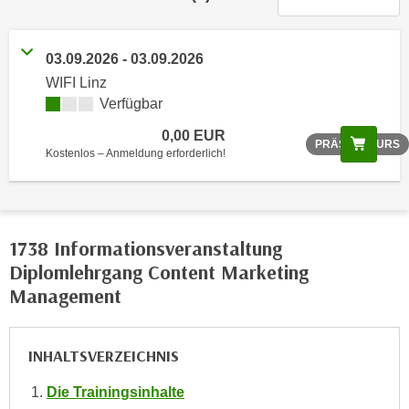
r
h
a
03.09.2026 - 03.09.2026
l
WIFI Linz
t
Verfügbar
e
0,00 EUR
n
Scree
PRÄSENZKURS
Kostenlos – Anmeldung erforderlich!
S
i
e
i
1738 Informationsveranstaltung
n
Diplomlehrgang Content Marketing
d
i
Management
e
s
INHALTSVERZEICHNIS
e
m
Die Trainingsinhalte
C