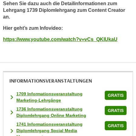
w
Sehen Sie dazu auch die Detailinformationen zum
i
Lehrgang 1739 Diplomlehrgang zum Content Creator
e
an.
i
Hier geht’s zum Infovideo:
m
I
https://www.youtube.com/watch?v=vCs_QKIUkaU
m
p
r
e
s
INFORMATIONS­VERANSTALTUNGEN
s
u
1709 Informationsveranstaltung
GRATIS
m
Marketing-Lehrgänge
.
1736 Informationsveranstaltung
GRATIS
K
Diplomlehrgang Online Marketing
l
1741 Informationsveranstaltung
GRATIS
i
Diplomlehrgang Social Media
c