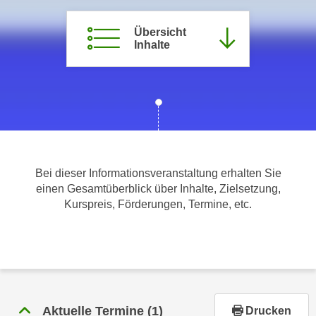
m
Übersicht
a
Inhalte
t
i
o
n
e
n
z
u
Bei dieser Informationsveranstaltung erhalten Sie
C
einen Gesamtüberblick über Inhalte, Zielsetzung,
o
Kurspreis, Förderungen, Termine, etc.
o
k
i
e
s
e
Aktuelle Termine
(1)
Drucken