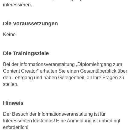
interessieren.
n
s
c
Die Voraussetzungen
h
Keine
u
t
z
Die Trainingsziele
e
Bei der Informationsveranstaltung „Diplomlehrgang zum
r
Content Creator“ erhalten Sie einen Gesamtüberblick über
k
den Lehrgang und haben Gelegenheit, all Ihre Fragen zu
l
stellen.
ä
r
u
Hinweis
n
Der Besuch der Informationsveranstaltung ist für
g
Interessenten kostenlos! Eine Anmeldung ist unbedingt
s
erforderlich!
o