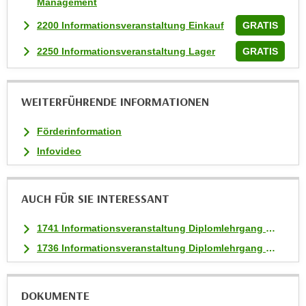
Management
k
2200 Informationsveranstaltung Einkauf
GRATIS
e
n
2250 Informationsveranstaltung Lager
GRATIS
S
i
e
WEITERFÜHRENDE INFORMATIONEN
a
u
Förderinformation
f
Infovideo
"
A
l
AUCH FÜR SIE INTERESSANT
l
e
1741 Informationsveranstaltung Diplomlehrgang Social Media Management
a
1736 Informationsveranstaltung Diplomlehrgang Online Marketing
k
z
e
DOKUMENTE
p